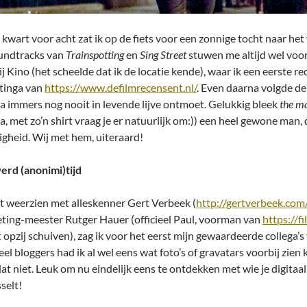
 kwart voor acht zat ik op de fiets voor een zonnige tocht naar h
undtracks van
Trainspotting
en
Sing Street
stuwen me altijd wel voo
bij Kino (het scheelde dat ik de locatie kende), waar ik een eerste
tinga van
https://www.defilmrecensent.nl/
. Even daarna volgde de
a immers nog nooit in levende lijve ontmoet. Gelukkig bleek
the ma
a, met zo’n shirt vraag je er natuurlijk om:)) een heel gewone man,
ligheid. Wij met hem, uiteraard!
erd (anonimi)tijd
t weerzien met alleskenner Gert Verbeek (
http://gertverbeek.com
ting-meester Rutger Hauer (officieel Paul, voorman van
https://f
t opzij schuiven), zag ik voor het eerst mijn gewaardeerde collega’
eel bloggers had ik al wel eens wat foto’s of gravatars voorbij zi
at niet. Leuk om nu eindelijk eens te ontdekken met wie je digitaal
selt!