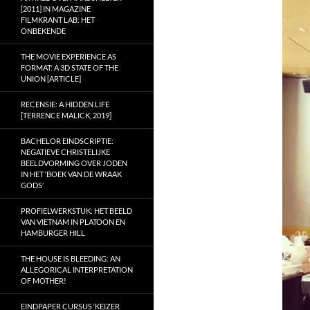
[2011] IN MAGAZINE
FILMKRANT LAB: HET
ONBEKENDE
THE MOVIE EXPERIENCE AS
FORMAT: A 3D STATE OF THE
UNION [ARTICLE]
RECENSIE: A HIDDEN LIFE
[TERRENCE MALICK, 2019]
BACHELOR EINDSCRIPTIE:
NEGATIEVE CHRISTELIJKE
BEELDVORMING OVER JODEN
IN HET ‘BOEK VAN DE WRAAK
GODS’
PROFIELWERKSTUK: HET BEELD
VAN VIETNAM IN PLATOON EN
HAMBURGER HILL
THE HOUSE IS BLEEDING: AN
ALLEGORICAL INTERPRETATION
OF MOTHER!
EINDPAPER CURSUS ‘KEIZER