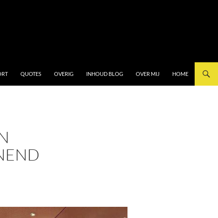
ORT
QUOTES
OVERIG
INHOUD BLOG
OVER MIJ
HOME
JN
NEND