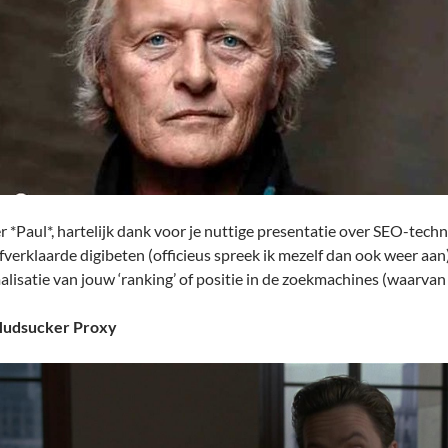
r *Paul*, hartelijk dank voor je nuttige presentatie over SEO-techn
lfverklaarde digibeten (officieus spreek ik mezelf dan ook weer aa
alisatie van jouw ‘ranking’ of positie in de zoekmachines (waarvan 
Hudsucker Proxy