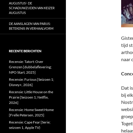
AUGUSTUS’- DE
SCHADUWZIJDEN VAN KEIZER
AUGUSTUS
DE AANSLAGEN VAN PARIJS:
BETEKENIS IN VERHAALVORM
Giste
tijd 
RECENTE BERICHTEN
artho
naar 
Recensie: Tatort: Over
Grenzen [dubbelaflevering;
NPO Start, 2025]
Conc
Recensie: Furious [Seizoen 1;
Disney+, 2026]
Dat i
Recensie: Little House on the
bij e
Prairie [Seizoen 1; Netflix,
Nostr
2026]
webs
Recensie: Home Sweet Home
[Frelle Petersen, 2025]
groep
Recensie: Cape Fear [Serie;
Toget
seizoen 1, Apple TV)
helaas