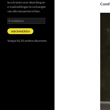
te schrijven voor deze blog en
Comfo
e-mailmeldingen te ontvangen
van alle nieuwe berichten.
E-
mailadres
ABONNEREN
Voeg je bij 20 andere abonnees