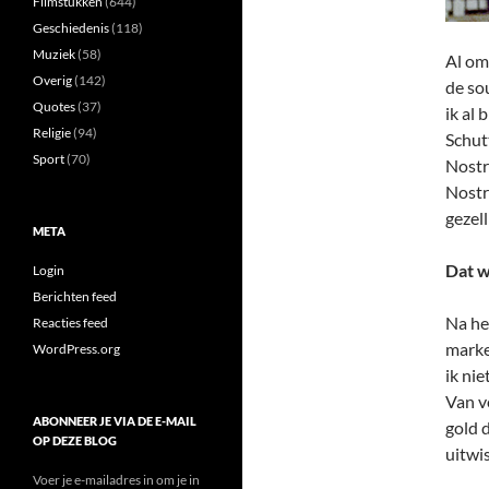
Filmstukken
(644)
Geschiedenis
(118)
Muziek
(58)
Al om
Overig
(142)
de so
Quotes
(37)
ik al 
Religie
(94)
Schut
Sport
(70)
Nostr
Nostr
gezel
META
Dat w
Login
Berichten feed
Na he
Reacties feed
marke
WordPress.org
ik nie
Van v
ABONNEER JE VIA DE E-MAIL
gold d
OP DEZE BLOG
uitwis
Voer je e-mailadres in om je in