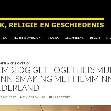
P-100
RECENSIE-OVERZICHT
MUZIEK
GESCHIEDENIS
RELIGIE
SP
LMSTUKKEN
,
OVERIG
LMBLOG GET TOGETHER: MI
ENNISMAKING MET FILMMIN
EDERLAND
28 MEI 2017
TIM BOUWHUIS
11 REACTIES