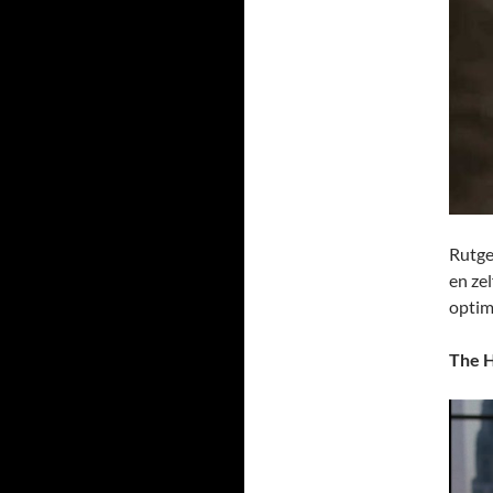
Rutge
en ze
optim
The 