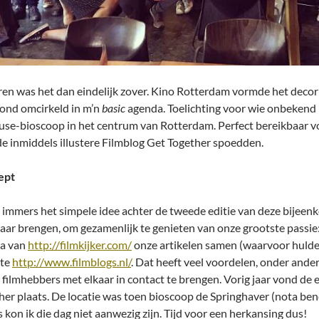
ren was het dan eindelijk zover. Kino Rotterdam vormde het decor 
stond omcirkeld in m’n
basic
agenda. Toelichting voor wie onbekend i
use-bioscoop in het centrum van Rotterdam. Perfect bereikbaar voor
de inmiddels illustere Filmblog Get Together spoedden.
ept
s immers het simpele idee achter de tweede editie van deze bijeenk
lkaar brengen, om gezamenlijk te genieten van onze grootste passie:
a van
http://filmkijker.com/
onze artikelen samen (waarvoor hulde
ite
http://www.filmblogs.nl/
. Dat heeft veel voordelen, onder ande
 filmhebbers met elkaar in contact te brengen. Vorig jaar vond de 
her plaats. De locatie was toen bioscoop de Springhaver (nota ben
 kon ik die dag niet aanwezig zijn. Tijd voor een herkansing dus!