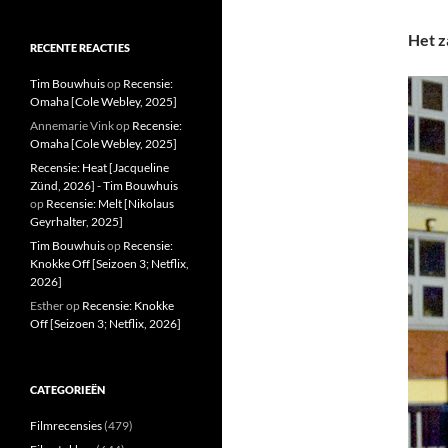
Het z
RECENTE REACTIES
Tim Bouwhuis
op
Recensie:
Omaha [Cole Webley, 2025]
Annemarie Vink
op
Recensie:
Omaha [Cole Webley, 2025]
Recensie: Heat [Jacqueline
Zünd, 2026] - Tim Bouwhuis
op
Recensie: Melt [Nikolaus
Geyrhalter, 2025]
Tim Bouwhuis
op
Recensie:
Knokke Off [Seizoen 3; Netflix,
2026]
Esther
op
Recensie: Knokke
Off [Seizoen 3; Netflix, 2026]
CATEGORIEËN
Filmrecensies
(479)