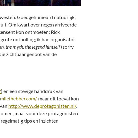
et westen. Goedgehumeurd natuurlijk;
ruit. Om kwart over negen arriveerde
 recensent kon ontmoeten: Rick
 grote onthulling; ik had organisator
n, the myth, the legend
himself
(sorry
 die zichtbaar genoot van de
/
) en een stevige handdruk van
ilmliefhebber.com/
, maar dit toeval kon
s van
http://www.deprotagonisten.nl/
.
en komen, maar voor deze protagonisten
 regelmatig tips en inzichten