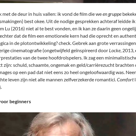
k met de deur in huis vallen: ik vond de film die we
en gruppe
bekeke
smakingen) best okee. Uit de nodige gesprekken achteraf leidde ik
m Lu (2016) niet al te best vonden, en ik kan ze daarin geen ongelij
 echter dat de film een emotionele kern had die oprecht en authen
ogica in de plotontwikkeling? check. Gebrek aan grote verrassingen
rige cinematografie (ongetwijfeld geïnspireerd door
Locke
, 2013,
rprestaties van de twee hoofdrolspelers. Ik zag een minimalistisc
ct zijn: schuld, schaamte, ongemak en geld/carrièrezucht brachte
nages op een pad dat niet eens zo heel ongeloofwaardig was. Neem
chte leven zijn niet alle mannen zelfverzekerde romantici.
Comfort
l
.
oor beginners