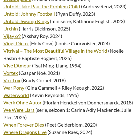
Untold: Jake Paul the Problem Child
(Andrew Renzi, 2023)
Untold: Johnny Football
(Ryan Duffy, 2023)
Untold: Swamp Kings
(miniserie; Katharine English, 2023)
Urchin
(Harris Dickinson, 2025)
Vijay 69
(Akshay Roy, 2024)
Vingt Dieux
[Holy Cow] (Louise Courvoisier, 2024)
Vitrival – The Most Beautiful Village in the World
(Noëlle
Bastin + Baptiste Bogaert, 2025)
Vive L’Amour
(Tsai Ming-Liang, 1994)
Vortex
(Gaspar Noé, 2021)
Vox Lux
(Brady Corbet, 2018)
War Pony
(Gina Gammell + Riley Keough, 2022)
Waterworld
(Kevin Reynolds, 1995)
Werk Ohne Autor
(Florian Henckel von Donnersmarck, 2018)
We Were Liars
(serie, seizoen 1; Carina Adly Mackenzie, Julie
Plec, 2025)
When Forever Dies
(Peet Gelderblom, 2020)
Where Dragons Live
(Suzanne Raes, 2024)