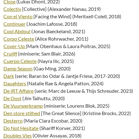
Close
(Lukas Dhont, 2022)
Colectiv
[Collective] (Alexander Nanau, 2019)
Con el Viento
[Facing the Wind] (Meritxell Colell, 2018)
Continuer
(Joachim Lafosse, 2018)
Cool Abdoul
(Jonas Baeckeland, 2021)
Corpo Celeste
(Alice Rohrwacher, 2011)
Cover-Up
(Mark Obenhaus & Laura Poitras, 2025)
Cruijff
(miniserie; Sam Blair, 2026)
Cuerpo Celeste
(Nayra Ilic, 2025)
Damp Season
(Gao Ming, 2020)
Dark
(serie; Baran bo Odar & Jantje Friese, 2017-2020)
Daughters
(Natalie Rae & Angela Patton, 2024)
De IRT Affaire
(serie; Marc de Leeuw & Thijs Schreuder, 2023)
De Oost
(Jim Taihuttu, 2020)
De Vuurwerkramp
(miniserie; Lourens Blok, 2025)
Den store stilhed
[The Great Silence] (Kristine Brocks, 2022)
Desterro
(Maria Clara Escobar, 2020)
Do Not Hesitate
(Shariff Korver, 2021)
Doubles Vies
(Olivier Assayas, 2018)