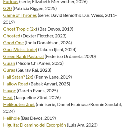
Furious
(serie; Elizabeth Meriwether, 2026)
G20
(Patricia Riggen, 2025)
Game of Thrones
(serie; David Benioff & D.B. Weiss, 2011-
2019)
Ghost Tropic
(
2x
) (Bas Devos, 2019)
Ghosted
(Dexter Fletcher, 2023)
Good One
(India Donaldson, 2024)
Gou [Vicissitude]
(Takuro Ijichi, 2024)
Green Bank Pastoral
(Federico Urdaneta, 2020)
Guián
(Nicole Chi Amén, 2023)
Guras
(Saurav Rai, 2023)
Hail Satan?
(
2x
) (Penny Lane, 2019)
Hallow Road
(Babak Anvari, 2025)
Havoc
(Gareth Evans, 2025)
Heat
(Jacqueline Zünd, 2026)
Helikopterrånet
(miniserie; Daniel Espinosa/Ronnie Sandahl,
2024)
Hellhole
(Bas Devos, 2019)
Higuita: El camino del Escorpión
(Luis Ara, 2023)