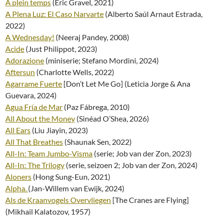
À plein temps
(Eric Gravel, 2021)
A Plena Luz: El Caso Narvarte
(Alberto Saúl Arnaut Estrada,
2022)
A Wednesday!
(Neeraj Pandey, 2008)
Acide
(Just Philippot, 2023)
Adorazione
(miniserie; Stefano Mordini, 2024)
Aftersun
(Charlotte Wells, 2022)
Agarrame Fuerte
[Don’t Let Me Go] (Leticia Jorge & Ana
Guevara, 2024)
Agua Fría de Mar
(Paz Fábrega, 2010)
All About the Money
(Sinéad O’Shea, 2026)
All Ears
(Liu Jiayin, 2023)
All That Breathes
(Shaunak Sen, 2022)
All-In: Team Jumbo-Visma
(serie; Job van der Zon, 2023)
All-In: The Trilogy
(serie, seizoen 2; Job van der Zon, 2024)
Aloners
(Hong Sung-Eun, 2021)
Alpha.
(Jan-Willem van Ewijk, 2024)
Als de Kraanvogels Overvliegen
[The Cranes are Flying]
(Mikhail Kalatozov, 1957)