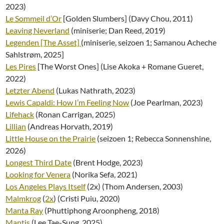
2023)
Le Sommeil d’Or
[Golden Slumbers] (Davy Chou, 2011)
Leaving Neverland
(miniserie; Dan Reed, 2019)
Legenden [The Asset]
(miniserie, seizoen 1; Samanou Acheche
Sahlstrøm, 2025]
Les Pires
[The Worst Ones] (Lise Akoka + Romane Gueret,
2022)
Letzter Abend
(Lukas Nathrath, 2023)
Lewis Capaldi: How I’m Feeling Now
(Joe Pearlman, 2023)
Lifehack
(Ronan Carrigan, 2025)
Lillian
(Andreas Horvath, 2019)
Little House on the Prairie
(seizoen 1; Rebecca Sonnenshine,
2026)
Longest Third Date
(Brent Hodge, 2023)
Looking for Venera
(Norika Sefa, 2021)
Los Angeles Plays Itself
(2x) (Thom Andersen, 2003)
Malmkrog
(
2x
) (Cristi Puiu, 2020)
Manta Ray
(Phuttiphong Aroonpheng, 2018)
Mantis
(Lee Tae-Sung, 2025)