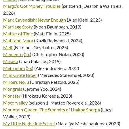
Margo’s Got Money Troubles
(seizoen 1; Dearbhla Walsh e.a.,
2026)
Mark Cavendish: Never Enough
(Alex Kiehl, 2023)
Marriage Story
(Noah Baumbach, 2019)
Matter of Time
(Matt Finlin, 2025)
Matt and Mara
(Kazik Radwanski, 2024)
Melt
(Nikolaus Geyrhalter, 2025)
Memento
(
2x
) (Christopher Nolan, 2000)
Meseta
(Juan Palacios, 2019)
Metronom
(
2x
) (Alexandru Belc, 2022)
Mijn Grote Broer
(Mercedes Stalenhoef, 2023)
Miroirs No. 3
(Christian Petzold, 2025)
Mongrels
(Jerome Yoo, 2024)
Monster
(Hirokazu Koreeda, 2023)
Motorvalley
(seizoen 1; Matteo Rovere e.a., 2026)
Mountain Queen: The Summits of Lhakpa Sherpa
(Lucy
Walker, 2023)
My Little Nighttime Secret
(Nataliya Meshchaninova, 2023)