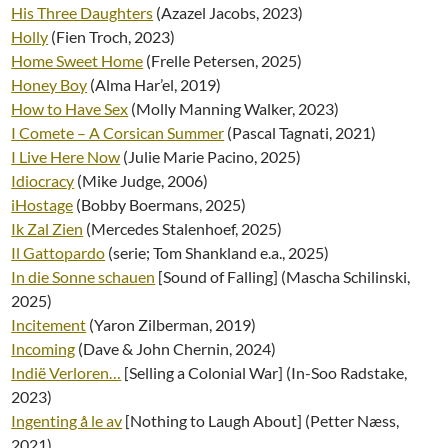
His Three Daughters
(Azazel Jacobs, 2023)
Holly
(Fien Troch, 2023)
Home Sweet Home
(Frelle Petersen, 2025)
Honey Boy
(Alma Har’el, 2019)
How to Have Sex
(Molly Manning Walker, 2023)
I Comete – A Corsican Summer
(Pascal Tagnati, 2021)
I Live Here Now
(Julie Marie Pacino, 2025)
Idiocracy
(Mike Judge, 2006)
iHostage
(Bobby Boermans, 2025)
Ik Zal Zien
(Mercedes Stalenhoef, 2025)
Il Gattopardo
(serie; Tom Shankland e.a., 2025)
In die Sonne schauen
[Sound of Falling] (Mascha Schilinski,
2025)
Incitement
(Yaron Zilberman, 2019)
Incoming
(Dave & John Chernin, 2024)
Indië Verloren…
[Selling a Colonial War] (In-Soo Radstake,
2023)
Ingenting å le av
[Nothing to Laugh About] (Petter Næss,
2021)