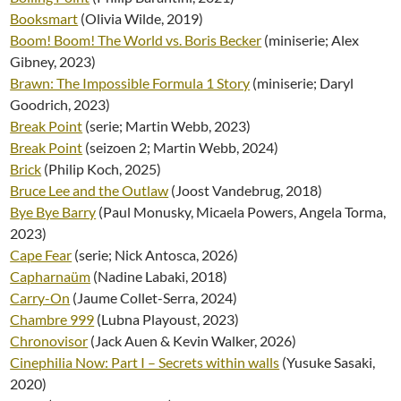
Booksmart
(Olivia Wilde, 2019)
Boom! Boom! The World vs. Boris Becker
(miniserie; Alex
Gibney, 2023)
Brawn: The Impossible Formula 1 Story
(miniserie; Daryl
Goodrich, 2023)
Break Point
(serie; Martin Webb, 2023)
Break Point
(seizoen 2; Martin Webb, 2024)
Brick
(Philip Koch, 2025)
Bruce Lee and the Outlaw
(Joost Vandebrug, 2018)
Bye Bye Barry
(Paul Monusky, Micaela Powers, Angela Torma,
2023)
Cape Fear
(serie; Nick Antosca, 2026)
Capharnaüm
(Nadine Labaki, 2018)
Carry-On
(Jaume Collet-Serra, 2024)
Chambre 999
(Lubna Playoust, 2023)
Chronovisor
(Jack Auen & Kevin Walker, 2026)
Cinephilia Now: Part I – Secrets within walls
(Yusuke Sasaki,
2020)