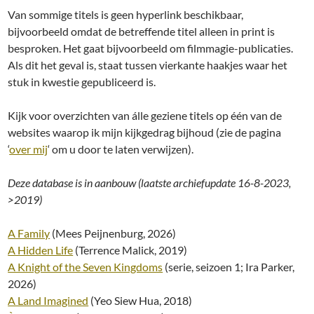
Van sommige titels is geen hyperlink beschikbaar,
bijvoorbeeld omdat de betreffende titel alleen in print is
besproken. Het gaat bijvoorbeeld om filmmagie-publicaties.
Als dit het geval is, staat tussen vierkante haakjes waar het
stuk in kwestie gepubliceerd is.
Kijk voor overzichten van álle geziene titels op één van de
websites waarop ik mijn kijkgedrag bijhoud (zie de pagina
‘
over mij
‘ om u door te laten verwijzen).
Deze database is in aanbouw (laatste archiefupdate 16-8-2023,
>2019)
A Family
(Mees Peijnenburg, 2026)
A Hidden Life
(Terrence Malick, 2019)
A Knight of the Seven Kingdoms
(serie, seizoen 1; Ira Parker,
2026)
A Land Imagined
(Yeo Siew Hua, 2018)