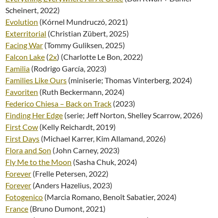
Scheinert, 2022)
Evolution
(Kórnel Mundruczó, 2021)
Exterritorial
(Christian Zübert, 2025)
Facing War
(Tommy Guliksen, 2025)
Falcon Lake
(
2x
) (Charlotte Le Bon, 2022)
Familia
(Rodrigo García, 2023)
Families Like Ours
(miniserie; Thomas Vinterberg, 2024)
Favoriten
(Ruth Beckermann, 2024)
Federico Chiesa – Back on Track
(2023)
Finding Her Edge
(serie; Jeff Norton, Shelley Scarrow, 2026)
First Cow
(Kelly Reichardt, 2019)
First Days
(Michael Karrer, Kim Allamand, 2026)
Flora and Son
(John Carney, 2023)
Fly Me to the Moon
(Sasha Chuk, 2024)
Forever
(Frelle Petersen, 2022)
Forever
(Anders Hazelius, 2023)
Fotogenico
(Marcia Romano, Benoît Sabatier, 2024)
France
(Bruno Dumont, 2021)