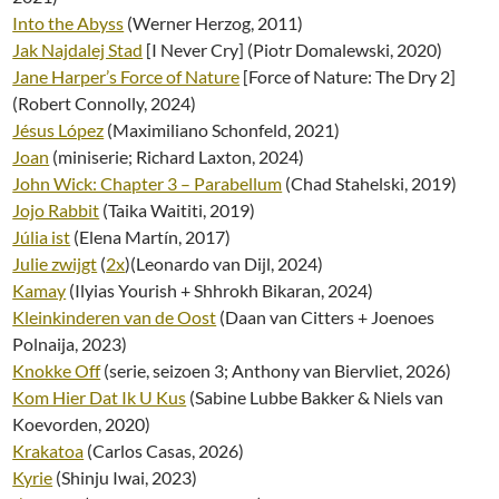
Into the Abyss
(Werner Herzog, 2011)
Jak Najdalej Stad
[I Never Cry] (Piotr Domalewski, 2020)
Jane Harper’s Force of Nature
[Force of Nature: The Dry 2]
(Robert Connolly, 2024)
Jésus López
(Maximiliano Schonfeld, 2021)
Joan
(miniserie; Richard Laxton, 2024)
John Wick: Chapter 3 – Parabellum
(Chad Stahelski, 2019)
Jojo Rabbit
(Taika Waititi, 2019)
Júlia ist
(Elena Martín, 2017)
Julie zwijgt
(
2x
)(Leonardo van Dijl, 2024)
Kamay
(Ilyias Yourish + Shhrokh Bikaran, 2024)
Kleinkinderen van de Oost
(Daan van Citters + Joenoes
Polnaija, 2023)
Knokke Off
(serie, seizoen 3; Anthony van Biervliet, 2026)
Kom Hier Dat Ik U Kus
(Sabine Lubbe Bakker & Niels van
Koevorden, 2020)
Krakatoa
(Carlos Casas, 2026)
Kyrie
(Shinju Iwai, 2023)