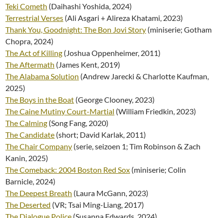
Teki Cometh
(Daihashi Yoshida, 2024)
Terrestrial Verses
(Ali Asgari + Alireza Khatami, 2023)
Thank You, Goodnight: The Bon Jovi Story
(miniserie; Gotham
Chopra, 2024)
The Act of Killing
(Joshua Oppenheimer, 2011)
The Aftermath
(James Kent, 2019)
The Alabama Solution
(Andrew Jarecki & Charlotte Kaufman,
2025)
The Boys in the Boat
(George Clooney, 2023)
The Caine Mutiny Court-Martial
(William Friedkin, 2023)
The Calming
(Song Fang, 2020)
The Candidate
(short; David Karlak, 2011)
The Chair Company
(serie, seizoen 1; Tim Robinson & Zach
Kanin, 2025)
The Comeback: 2004 Boston Red Sox
(miniserie; Colin
Barnicle, 2024)
The Deepest Breath
(Laura McGann, 2023)
The Deserted
(VR; Tsai Ming-Liang, 2017)
The Dialogue Police
(Susanna Edwards, 2024)