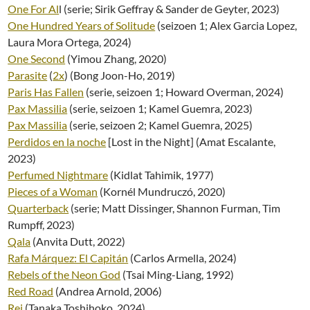
One For Al
l (serie; Sirik Geffray & Sander de Geyter, 2023)
One Hundred Years of Solitude
(seizoen 1; Alex Garcia Lopez,
Laura Mora Ortega, 2024)
One Second
(Yimou Zhang, 2020)
Parasite
(
2x
) (Bong Joon-Ho, 2019)
Paris Has Fallen
(serie, seizoen 1; Howard Overman, 2024)
Pax Massilia
(serie, seizoen 1; Kamel Guemra, 2023)
Pax Massilia
(serie, seizoen 2; Kamel Guemra, 2025)
Perdidos en la noche
[Lost in the Night] (Amat Escalante,
2023)
Perfumed Nightmare
(Kidlat Tahimik, 1977)
Pieces of a Woman
(Kornél Mundruczó, 2020)
Quarterback
(serie; Matt Dissinger, Shannon Furman, Tim
Rumpff, 2023)
Qala
(Anvita Dutt, 2022)
Rafa Márquez: El Capitán
(Carlos Armella, 2024)
Rebels of the Neon God
(Tsai Ming-Liang, 1992)
Red Road
(Andrea Arnold, 2006)
Rei
(Tanaka Toshihoko, 2024)