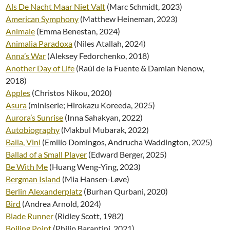
Als De Nacht Maar Niet Valt
(Marc Schmidt, 2023)
American Symphony
(Matthew Heineman, 2023)
Animale
(Emma Benestan, 2024)
Animalia Paradoxa
(Niles Atallah, 2024)
Anna’s War
(Aleksey Fedorchenko, 2018)
Another Day of Life
(Raúl de la Fuente & Damian Nenow,
2018)
Apples
(Christos Nikou, 2020)
Asura
(miniserie; Hirokazu Koreeda, 2025)
Aurora’s Sunrise
(Inna Sahakyan, 2022)
Autobiography
(Makbul Mubarak, 2022)
Baila, Vini
(Emilío Domingos, Andrucha Waddington, 2025)
Ballad of a Small Player
(Edward Berger, 2025)
Be With Me
(Huang Weng-Ying, 2023)
Bergman Island
(Mia Hansen-L
ø
ve)
Berlin Alexanderplatz
(Burhan Qurbani, 2020)
Bird
(Andrea Arnold, 2024)
Blade Runner
(Ridley Scott, 1982)
Boiling Point
(Philip Barantini, 2021)