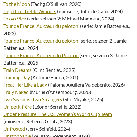
To the Moon
(Tadhg O’Sullivan, 2020)
Together: Treble Winners
(miniserie; John de Caux, 2024)
Tokyo Vice
(serie, seizoen 2; Michael Mann e.a., 2024)
Tour de France: Au cœur du peloton
(serie; Jamie Batten e.a.,
2023)
Tour de France: Au cœur du peloton
(serie, seizoen 2; Jamie
Batten e.a., 2024)
T
our de France: Au cœur du Peloton
(serie, seizoen 3; Jamie
Batten e.a., 2025)
Train Dreams
(Clint Bentley, 2025)
Training Day
(Antoine Fuqua, 2001)
Treat Her Like a Lady
(Paloma Aguilera Valdebenito, 2026)
Truly Naked
(Muriel d’Ansembourg, 2026)
Two Seasons, Two Strangers
(Sho Miyake, 2025)
Un petit frère
(Léonor Serraille, 2022)
Under Pressure: The U.S. Women’s World Cup Team
(miniserie; Rebecca Gitlitz, 2023)
Unfrosted
(Jerry Seinfeld, 2024)
Unstoppable
(William Goldenberg, 2024)