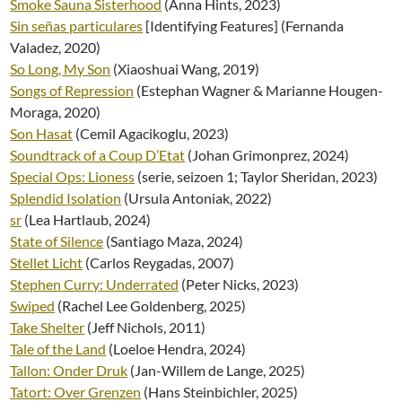
Smoke Sauna Sisterhood
(Anna Hints, 2023)
Sin señas particulares
[Identifying Features] (Fernanda
Valadez, 2020)
So Long, My Son
(Xiaoshuai Wang, 2019)
Songs of Repression
(Estephan Wagner & Marianne Hougen-
Moraga, 2020)
Son Hasat
(Cemil Agacikoglu, 2023)
Soundtrack of a Coup D’Etat
(Johan Grimonprez, 2024)
Special Ops: Lioness
(serie, seizoen 1; Taylor Sheridan, 2023)
Splendid Isolation
(Ursula Antoniak, 2022)
sr
(Lea Hartlaub, 2024)
State of Silence
(Santiago Maza, 2024)
Stellet Licht
(Carlos Reygadas, 2007)
Stephen Curry: Underrated
(Peter Nicks, 2023)
Swiped
(Rachel Lee Goldenberg, 2025)
Take Shelter
(Jeff Nichols, 2011)
Tale of the Land
(Loeloe Hendra, 2024)
Tallon: Onder Druk
(Jan-Willem de Lange, 2025)
Tatort: Over Grenzen
(Hans Steinbichler, 2025)