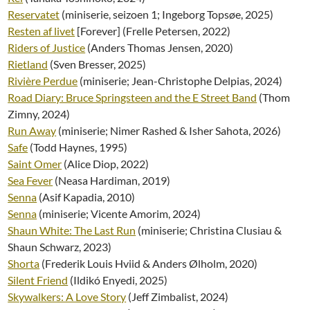
Reservatet
(miniserie, seizoen 1; Ingeborg Topsøe, 2025)
Resten af livet
[Forever] (Frelle Petersen, 2022)
Riders of Justice
(Anders Thomas Jensen, 2020)
Rietland
(Sven Bresser, 2025)
Rivière Perdue
(miniserie; Jean-Christophe Delpias, 2024)
Road Diary: Bruce Springsteen and the E Street Band
(Thom
Zimny, 2024)
Run Away
(miniserie; Nimer Rashed & Isher Sahota, 2026)
Safe
(Todd Haynes, 1995)
Saint Omer
(Alice Diop, 2022)
Sea Fever
(Neasa Hardiman, 2019)
Senna
(Asif Kapadia, 2010)
Senna
(miniserie; Vicente Amorim, 2024)
Shaun White: The Last Run
(miniserie; Christina Clusiau &
Shaun Schwarz, 2023)
Shorta
(Frederik Louis Hviid & Anders Ølholm, 2020)
Silent Friend
(Ildikó Enyedi, 2025)
Skywalkers: A Love Story
(Jeff Zimbalist, 2024)