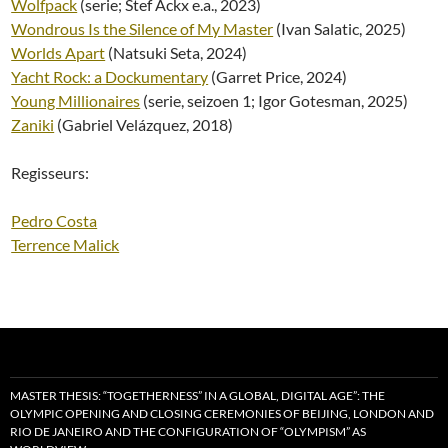
Wolfpack
(serie; Stef Ackx e.a., 2023)
Wondrous Is the Silence of My Master
(Ivan Salatic, 2025)
Worlds Apart
(Natsuki Seta, 2024)
Yacht Rock: a Dockumentary
(Garret Price, 2024)
Young Millionaires
(serie, seizoen 1; Igor Gotesman, 2025)
Zaniki
(Gabriel Velázquez, 2018)
Regisseurs:
Pedro Costa
Terrence Malick
MASTER THESIS: “TOGETHERNESS” IN A GLOBAL, DIGITAL AGE”: THE
OLYMPIC OPENING AND CLOSING CEREMONIES OF BEIJING, LONDON AND
RIO DE JANEIRO AND THE CONFIGURATION OF “OLYMPISM” AS