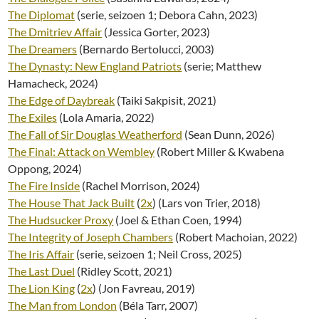
The Diplomat
(serie, seizoen 1; Debora Cahn, 2023)
The Dmitriev Affair
(Jessica Gorter, 2023)
The Dreamers
(Bernardo Bertolucci, 2003)
The Dynasty: New England Patriots
(serie; Matthew
Hamacheck, 2024)
The Edge of Daybreak
(Taiki Sakpisit, 2021)
The Exiles
(Lola Amaria, 2022)
The Fall of Sir Douglas Weatherford
(Sean Dunn, 2026)
The Final: Attack on Wembley
(Robert Miller & Kwabena
Oppong, 2024)
The Fire Inside
(Rachel Morrison, 2024)
The House That Jack Built
(
2x
) (Lars von Trier, 2018)
The Hudsucker Proxy
(Joel & Ethan Coen, 1994)
The Integrity of Joseph Chambers
(Robert Machoian, 2022)
The Iris Affair
(serie, seizoen 1; Neil Cross, 2025)
The Last Duel
(Ridley Scott, 2021)
The Lion King
(
2x
) (Jon Favreau, 2019)
The Man from London
(Béla Tarr, 2007)