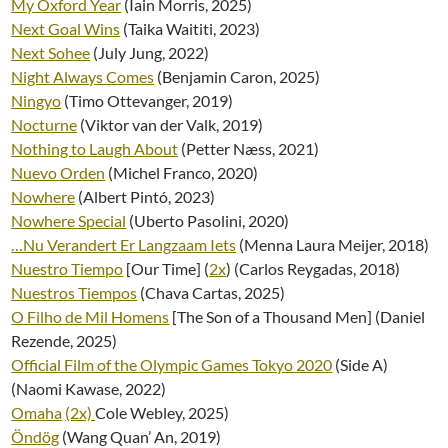
My Oxford Year
(Iain Morris, 2025)
Next Goal Wins
(Taika Waititi, 2023)
Next Sohee
(July Jung, 2022)
Night Always Comes
(Benjamin Caron, 2025)
Ningyo
(Timo Ottevanger, 2019)
Nocturne
(Viktor van der Valk, 2019)
Nothing to Laugh About
(Petter Næss, 2021)
Nuevo Orden
(Michel Franco, 2020)
Nowhere
(Albert Pintó, 2023)
Nowhere Special
(Uberto Pasolini, 2020)
…Nu Verandert Er Langzaam Iets
(Menna Laura Meijer, 2018)
Nuestro Tiempo
[Our Time] (
2x
) (Carlos Reygadas, 2018)
Nuestros Tiempos
(Chava Cartas, 2025)
O Filho de Mil Homens
[The Son of a Thousand Men] (Daniel
Rezende, 2025)
Official Film of the Olympic Games Tokyo 2020
(Side A)
(Naomi Kawase, 2022)
Omaha
(2x)
Cole Webley, 2025)
Öndög
(Wang Quan’ An, 2019)