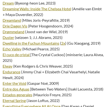
Dream
(Byeong-heon Lee, 2023)
Dreaming Walls: Inside The Chelsea Hotel
(Amélie van Elmbt
+ Maya Duverdier, 2022)
Dreamland
(Miles Joris-Peyrafitte, 2019)
Drie Dagen Vis
(Peter Hoogendoorn, 2024)
Drømmeland
(Joost van der Wiel, 2019)
Duster
(seizoen 1; J.J. Abrams, 2025)
Dwelling in the Fuchun Mountains
(
2x
) (Gu Xiaogang, 2019)
Echo Valley
(Michael Pearce, 2025)
El cuco de cristal
[The Crystal Cuckoo] (miniserie; Laura Alvea,
2025)
Elway
(Ken Rodgers & Chris Weaver, 2025)
Endurance
(Jimmy Chai + Elizabeth Chai Vasarhelyi, Natalie
Hewit, 2024)
Enter the Void
(Gaspar Noé, 2009)
Entre dos Aguas
[Between Two Waters] (Isaki Lacuesta, 2018)
Estados generales
(Mauricio Freyre, 2025)
Eternal Spring
(Jason Loftus, 2022)
Everything Everywhere All At Once
(Dan Kwan + Daniel