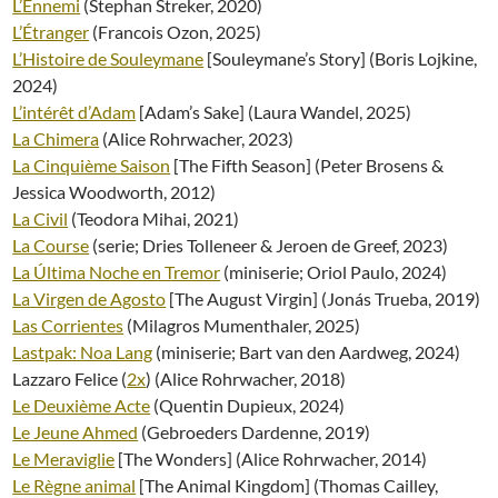
L’Ennemi
(Stephan Streker, 2020)
L’Étranger
(Francois Ozon, 2025)
L’Histoire de Souleymane
[Souleymane’s Story] (Boris Lojkine,
2024)
L’intérêt d’Adam
[Adam’s Sake] (Laura Wandel, 2025)
La Chimera
(Alice Rohrwacher, 2023)
La Cinquième Saison
[The Fifth Season] (Peter Brosens &
Jessica Woodworth, 2012)
La Civil
(Teodora Mihai, 2021)
La Course
(serie; Dries Tolleneer & Jeroen de Greef, 2023)
La Última Noche en Tremor
(miniserie; Oriol Paulo, 2024)
La Virgen de Agosto
[The August Virgin] (Jonás Trueba, 2019)
Las Corrientes
(Milagros Mumenthaler, 2025)
Lastpak: Noa Lang
(miniserie; Bart van den Aardweg, 2024)
Lazzaro Felice (
2x
) (Alice Rohrwacher, 2018)
Le Deuxième Acte
(Quentin Dupieux, 2024)
Le Jeune Ahmed
(Gebroeders Dardenne, 2019)
Le Meraviglie
[The Wonders] (Alice Rohrwacher, 2014)
Le Règne animal
[The Animal Kingdom] (Thomas Cailley,