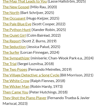
The Map That Leads to You
(Lasse Hallström, 2025)
The New Gospel
(Milo Rau, 2020)
The North
(Bart Schrijver, 2025)
The Occupant
(Hugo Keijzer, 2025)
The Pale Blue Eye
(Scott Cooper, 2022)
The Python Hunt
(Xander Robin, 2025)
The Quiet Girl
(Colm Bairéad, 2022)
The Report
(Scott Z. Burns, 2019)
The Seduction
(Jessica Palud, 2025)
The Surfer
(Lorcan Finnegan, 2024)
The Sympathizer
(miniserie; Chan-Wook Park e.a., 2024)
The Trial
(Sergei Loznitsa, 2018)
The Two Popes
(Fernando Meirelles, 2019)
The Village Detective: a Song Cycle
(Bill Morrison, 2021)
The White Crow
(Ralph Fiennes, 2018)
The Wicker Man
(Robin Hardy, 1973)
Then Came You
(Peter Hutchings, 2018)
They Shot the Piano Player
(Fernando Trueba & Javier
Mariscal, 2023)