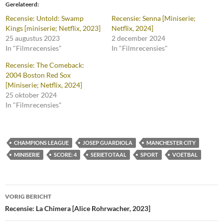
Gerelateerd
Recensie: Untold: Swamp
Recensie: Senna [Miniserie;
Kings [miniserie; Netflix, 2023]
Netflix, 2024]
25 augustus 2023
2 december 2024
In "Filmrecensies"
In "Filmrecensies"
Recensie: The Comeback:
2004 Boston Red Sox
[Miniserie; Netflix, 2024]
25 oktober 2024
In "Filmrecensies"
CHAMPIONS LEAGUE
JOSEP GUARDIOLA
MANCHESTER CITY
MINISERIE
SCORE: 4
SERIETOTAAL
SPORT
VOETBAL
Bericht
VORIG BERICHT
navigatie
Recensie: La Chimera [Alice Rohrwacher, 2023]