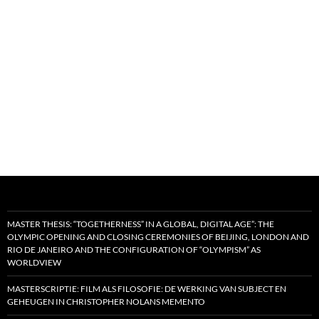
MASTER THESIS: “TOGETHERNESS” IN A GLOBAL, DIGITAL AGE”: THE
OLYMPIC OPENING AND CLOSING CEREMONIES OF BEIJING, LONDON AND
RIO DE JANEIRO AND THE CONFIGURATION OF “OLYMPISM” AS
WORLDVIEW
MASTERSCRIPTIE: FILM ALS FILOSOFIE: DE WERKING VAN SUBJECT EN
GEHEUGEN IN CHRISTOPHER NOLANS MEMENTO