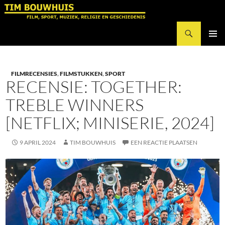
Ga
naar
Zoeken
de
Tim Bouwhuis
inhoud
PRIMAI
MENU
FILMRECENSIES
,
FILMSTUKKEN
,
SPORT
RECENSIE: TOGETHER:
TREBLE WINNERS
[NETFLIX; MINISERIE, 2024]
9 APRIL 2024
TIM BOUWHUIS
EEN REACTIE PLAATSEN