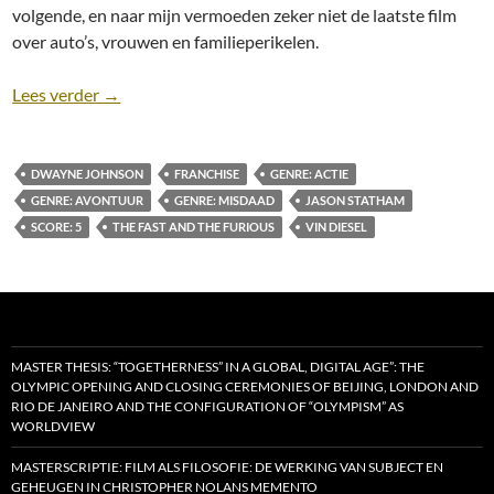
volgende, en naar mijn vermoeden zeker niet de laatste film
over auto’s, vrouwen en familieperikelen.
Recensie: The Fate and the Furious (Deel #8) (2017)
Lees verder
→
DWAYNE JOHNSON
FRANCHISE
GENRE: ACTIE
GENRE: AVONTUUR
GENRE: MISDAAD
JASON STATHAM
SCORE: 5
THE FAST AND THE FURIOUS
VIN DIESEL
MASTER THESIS: “TOGETHERNESS” IN A GLOBAL, DIGITAL AGE”: THE
OLYMPIC OPENING AND CLOSING CEREMONIES OF BEIJING, LONDON AND
RIO DE JANEIRO AND THE CONFIGURATION OF “OLYMPISM” AS
WORLDVIEW
MASTERSCRIPTIE: FILM ALS FILOSOFIE: DE WERKING VAN SUBJECT EN
GEHEUGEN IN CHRISTOPHER NOLANS MEMENTO