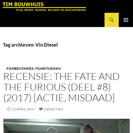
Ga
naar
Zoeken
de
Tim Bouwhuis
inhoud
PRIMAI
MENU
Tag archieven: Vin Diesel
FILMRECENSIES
,
FILMSTUKKEN
RECENSIE: THE FATE AND
THE FURIOUS (DEEL #8)
(2017) [ACTIE, MISDAAD]
13 APRIL 2017
2 REACTIES