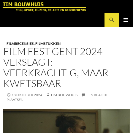
Ga
naar
Zoeken
de
Tim Bouwhuis
inhoud
PRIMAI
MENU
FILMRECENSIES
,
FILMSTUKKEN
FILM FEST GENT 2024 –
VERSLAG I:
VEERKRACHTIG, MAAR
KWETSBAAR
18 OKTOBER 2024
TIM BOUWHUIS
EEN REACTIE
PLAATSEN