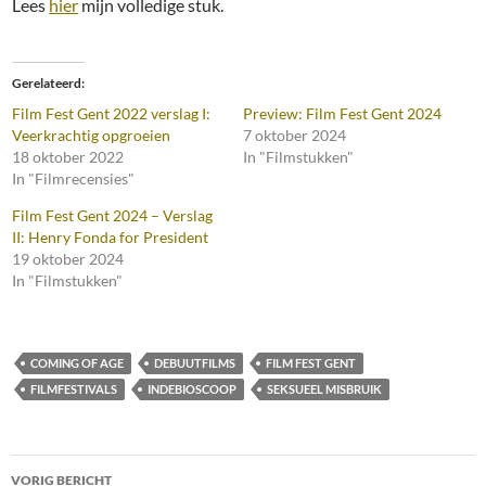
Lees
hier
mijn volledige stuk.
Gerelateerd
Film Fest Gent 2022 verslag I:
Preview: Film Fest Gent 2024
Veerkrachtig opgroeien
7 oktober 2024
18 oktober 2022
In "Filmstukken"
In "Filmrecensies"
Film Fest Gent 2024 – Verslag
II: Henry Fonda for President
19 oktober 2024
In "Filmstukken"
COMING OF AGE
DEBUUTFILMS
FILM FEST GENT
FILMFESTIVALS
INDEBIOSCOOP
SEKSUEEL MISBRUIK
Bericht
VORIG BERICHT