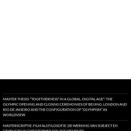
MASTER THESIS: “TOGETHERNESS” IN A GLOBAL, DIGITAL AGE”: THE
OLYMPIC OPENING AND CLOSING CEREMONIES OF BEIJING, LONDON AND
RIO DE JANEIRO AND THE CONFIGURATION OF “OLYMPISM” AS
WORLDVIEW
MASTERSCRIPTIE: FILM ALS FILOSOFIE: DE WERKING VAN SUBJECT EN
GEHEUGEN IN CHRISTOPHER NOLANS MEMENTO