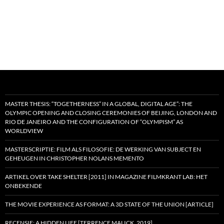
MASTER THESIS: “TOGETHERNESS” IN A GLOBAL, DIGITAL AGE”: THE
OLYMPIC OPENING AND CLOSING CEREMONIES OF BEIJING, LONDON AND
RIO DE JANEIRO AND THE CONFIGURATION OF “OLYMPISM” AS
WORLDVIEW
MASTERSCRIPTIE: FILM ALS FILOSOFIE: DE WERKING VAN SUBJECT EN
GEHEUGEN IN CHRISTOPHER NOLANS MEMENTO
ARTIKEL OVER TAKE SHELTER [2011] IN MAGAZINE FILMKRANT LAB: HET
ONBEKENDE
THE MOVIE EXPERIENCE AS FORMAT: A 3D STATE OF THE UNION [ARTICLE]
RECENSIE: A HIDDEN LIFE [TERRENCE MALICK, 2019]