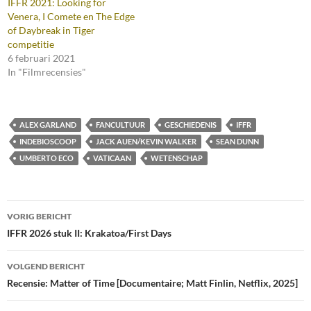
IFFR 2021: Looking for
Venera, I Comete en The Edge
of Daybreak in Tiger
competitie
6 februari 2021
In "Filmrecensies"
ALEX GARLAND
FANCULTUUR
GESCHIEDENIS
IFFR
INDEBIOSCOOP
JACK AUEN/KEVIN WALKER
SEAN DUNN
UMBERTO ECO
VATICAAN
WETENSCHAP
Bericht
VORIG BERICHT
navigatie
IFFR 2026 stuk II: Krakatoa/First Days
VOLGEND BERICHT
Recensie: Matter of Time [Documentaire; Matt Finlin, Netflix, 2025]