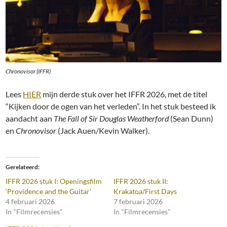
Chronovisor (IFFR)
Lees
HIER
mijn derde stuk over het IFFR 2026, met de titel
“Kijken door de ogen van het verleden”. In het stuk besteed ik
aandacht aan
The Fall of Sir Douglas Weatherford
(Sean Dunn)
en
Chronovisor
(Jack Auen/Kevin Walker).
Gerelateerd
IFFR 2026 stuk I: Openingsfilm
IFFR 2026 stuk II:
‘Providence and the Guitar’
Krakatoa/First Days
4 februari 2026
7 februari 2026
In "Filmrecensies"
In "Filmrecensies"