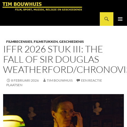
Ga
naar
Zoeken
de
Tim Bouwhuis
inhoud
PRIMAI
MENU
FILMRECENSIES
,
FILMSTUKKEN
,
GESCHIEDENIS
IFFR 2026 STUK III: THE
FALL OF SIR DOUGLAS
WEATHERFORD/CHRONOVI
8 FEBRUARI 2026
TIM BOUWHUIS
EEN REACTIE
PLAATSEN