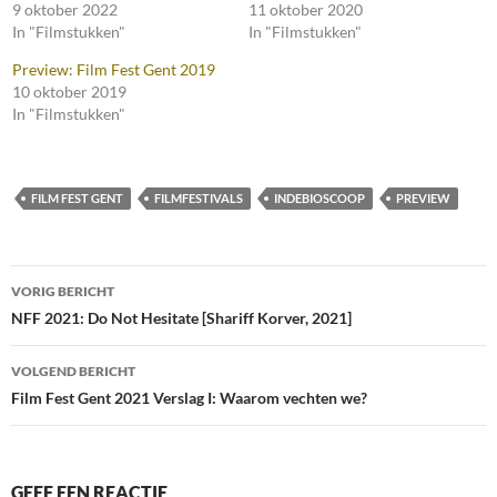
9 oktober 2022
11 oktober 2020
In "Filmstukken"
In "Filmstukken"
Preview: Film Fest Gent 2019
10 oktober 2019
In "Filmstukken"
FILM FEST GENT
FILMFESTIVALS
INDEBIOSCOOP
PREVIEW
Bericht
VORIG BERICHT
navigatie
NFF 2021: Do Not Hesitate [Shariff Korver, 2021]
VOLGEND BERICHT
Film Fest Gent 2021 Verslag I: Waarom vechten we?
GEEF EEN REACTIE