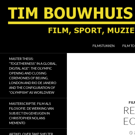
Ga
naar
de
inhoud
Zoeken
Tim Bouwhuis
FILMSTUKKEN
FILM TO
Film, sport, muziek, religie en
MASTER THESIS:
geschiedenis
“TOGETHERNESS” IN A GLOBAL,
DIGITAL AGE”: THE OLYMPIC
OPENING AND CLOSING
CEREMONIES OF BEIJING,
LONDON AND RIO DE JANEIRO
AND THE CONFIGURATION OF
“OLYMPISM” AS WORLDVIEW
FIL
MASTERSCRIPTIE: FILM ALS
RE
FILOSOFIE: DE WERKING VAN
SUBJECT EN GEHEUGEN IN
EO
CHRISTOPHER NOLANS
MEMENTO
ARTIKEL OVER TAKE SHELTER