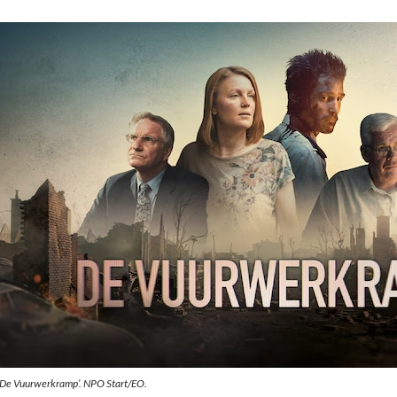
‘De Vuurwerkramp’. NPO Start/EO.