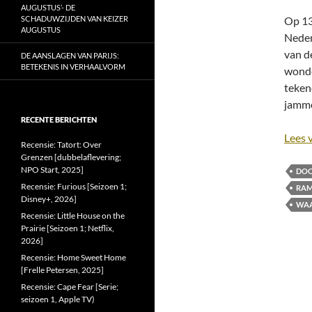
AUGUSTUS’- DE
SCHADUWZIJDEN VAN KEIZER
Op 13
AUGUSTUS
Neder
van d
DE AANSLAGEN VAN PARIJS:
BETEKENIS IN VERHAALVORM
wonde
teke
jamme
RECENTE BERICHTEN
Lees 
Recensie: Tatort: Over
Grenzen [dubbelaflevering;
NPO Start, 2025]
DOO
Recensie: Furious [Seizoen 1;
RAM
Disney+, 2026]
WAA
Recensie: Little House on the
Prairie [Seizoen 1; Netflix,
2026]
Recensie: Home Sweet Home
[Frelle Petersen, 2025]
Recensie: Cape Fear [Serie;
seizoen 1, Apple TV)