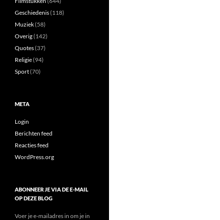
Filmstukken
(644)
Geschiedenis
(118)
Muziek
(58)
Overig
(142)
Quotes
(37)
Religie
(94)
Sport
(70)
META
Login
Berichten feed
Reacties feed
WordPress.org
ABONNEER JE VIA DE E-MAIL
OP DEZE BLOG
Voer je e-mailadres in om je in