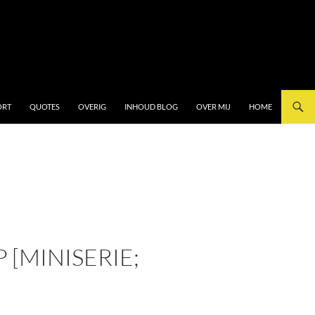
ORT
QUOTES
OVERIG
INHOUD BLOG
OVER MIJ
HOME
[MINISERIE;