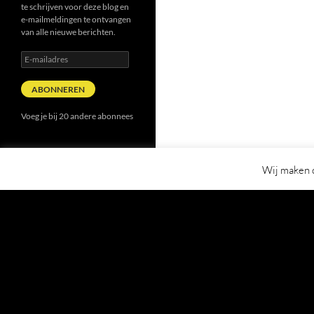
te schrijven voor deze blog en
e-mailmeldingen te ontvangen
van alle nieuwe berichten.
E-
mailadres
ABONNEREN
Voeg je bij 20 andere abonnees
Wij maken o