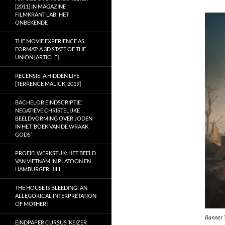
[2011] IN MAGAZINE
FILMKRANT LAB: HET
ONBEKENDE
THE MOVIE EXPERIENCE AS
FORMAT: A 3D STATE OF THE
UNION [ARTICLE]
RECENSIE: A HIDDEN LIFE
[TERRENCE MALICK, 2019]
BACHELOR EINDSCRIPTIE:
NEGATIEVE CHRISTELIJKE
BEELDVORMING OVER JODEN
IN HET ‘BOEK VAN DE WRAAK
GODS’
PROFIELWERKSTUK: HET BEELD
VAN VIETNAM IN PLATOON EN
HAMBURGER HILL
THE HOUSE IS BLEEDING: AN
ALLEGORICAL INTERPRETATION
OF MOTHER!
Banner 
EINDPAPER CURSUS ‘KEIZER