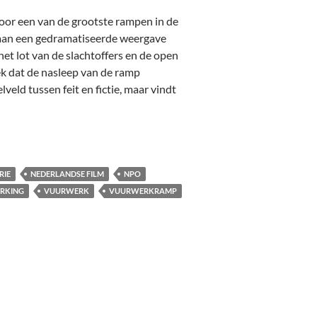
oor een van de grootste rampen in de
h aan een gedramatiseerde weergave
het lot van de slachtoffers en de open
k dat de nasleep van de ramp
eld tussen feit en fictie, maar vindt
25]
RIE
NEDERLANDSE FILM
NPO
RKING
VUURWERK
VUURWERKRAMP