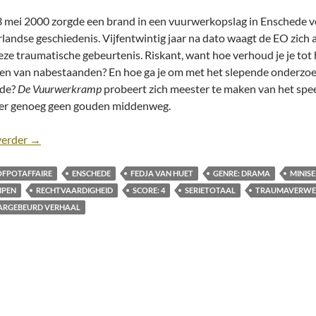
 mei 2000 zorgde een brand in een vuurwerkopslag in Enschede v
landse geschiedenis. Vijfentwintig jaar na dato waagt de EO zic
eze traumatische gebeurtenis. Riskant, want hoe verhoud je je tot 
n van nabestaanden? En hoe ga je om met het slepende onderzoe
nde?
De Vuurwerkramp
probeert zich meester te maken van het speelv
r genoeg geen gouden middenweg.
Recensie: De Vuurwerkramp [Miniserie; EO/NPO Start, 20
verder
→
FPOTAFFAIRE
ENSCHEDE
FEDJA VAN HUET
GENRE: DRAMA
MINISE
PEN
RECHTVAARDIGHEID
SCORE: 4
SERIETOTAAL
TRAUMAVERWE
RGEBEURD VERHAAL