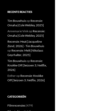
RECENTE REACTIES
Tim Bouwhuis
op
Recensie:
Omaha [Cole Webley, 2025]
Annemarie Vink
op
Recensie:
Omaha [Cole Webley, 2025]
Recensie: Heat [Jacqueline
Zünd, 2026] - Tim Bouwhuis
op
Recensie: Melt [Nikolaus
Geyrhalter, 2025]
Tim Bouwhuis
op
Recensie:
Knokke Off [Seizoen 3; Netflix,
2026]
Esther
op
Recensie: Knokke
Off [Seizoen 3; Netflix, 2026]
CATEGORIEËN
Filmrecensies
(479)