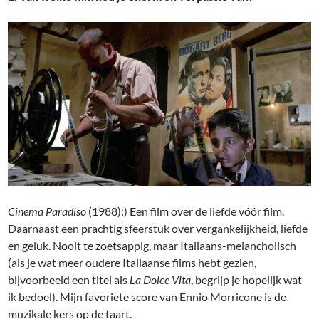
Cinema Paradiso
(1988):) Een film over de liefde vóór film.
Daarnaast een prachtig sfeerstuk over vergankelijkheid, liefde
en geluk. Nooit te zoetsappig, maar Italiaans-melancholisch
(als je wat meer oudere Italiaanse films hebt gezien,
bijvoorbeeld een titel als
La Dolce Vita
, begrijp je hopelijk wat
ik bedoel). Mijn favoriete score van Ennio Morricone is de
muzikale kers op de taart.