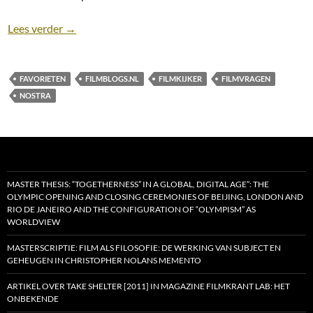
15 Filmvragen: je filmidentiteit in een kleine notend
Lees verder
→
FAVORIETEN
FILMBLOGS.NL
FILMKIJKER
FILMVRAGEN
NOSTRA
MASTER THESIS: “TOGETHERNESS” IN A GLOBAL, DIGITAL AGE”: THE
OLYMPIC OPENING AND CLOSING CEREMONIES OF BEIJING, LONDON AND
RIO DE JANEIRO AND THE CONFIGURATION OF “OLYMPISM” AS
WORLDVIEW
MASTERSCRIPTIE: FILM ALS FILOSOFIE: DE WERKING VAN SUBJECT EN
GEHEUGEN IN CHRISTOPHER NOLANS MEMENTO
ARTIKEL OVER TAKE SHELTER [2011] IN MAGAZINE FILMKRANT LAB: HET
ONBEKENDE