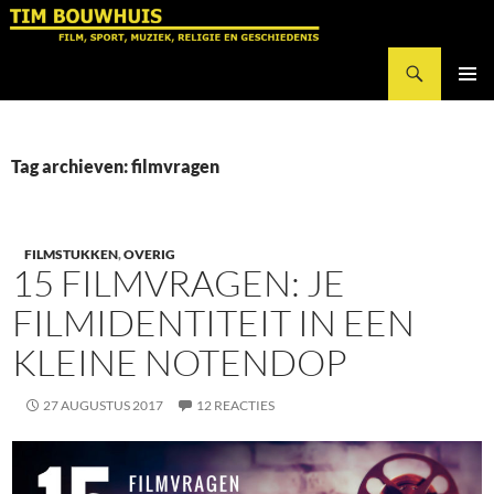
Ga
naar
Zoeken
de
Tim Bouwhuis
inhoud
PRIMAI
MENU
Tag archieven: filmvragen
FILMSTUKKEN
,
OVERIG
15 FILMVRAGEN: JE
FILMIDENTITEIT IN EEN
KLEINE NOTENDOP
27 AUGUSTUS 2017
12 REACTIES