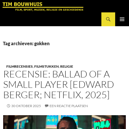
Ga
naar
Zoeken
de
Tim Bouwhuis
inhoud
PRIMAI
MENU
Tag archieven: gokken
FILMRECENSIES
,
FILMSTUKKEN
,
RELIGIE
RECENSIE: BALLAD OF A
SMALL PLAYER [EDWARD
BERGER; NETFLIX, 2025]
30 OKTOBER 2025
EEN REACTIE PLAATSEN