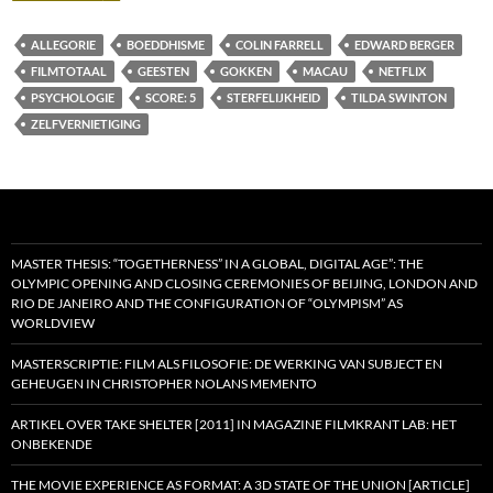
ALLEGORIE
BOEDDHISME
COLIN FARRELL
EDWARD BERGER
FILMTOTAAL
GEESTEN
GOKKEN
MACAU
NETFLIX
PSYCHOLOGIE
SCORE: 5
STERFELIJKHEID
TILDA SWINTON
ZELFVERNIETIGING
MASTER THESIS: “TOGETHERNESS” IN A GLOBAL, DIGITAL AGE”: THE
OLYMPIC OPENING AND CLOSING CEREMONIES OF BEIJING, LONDON AND
RIO DE JANEIRO AND THE CONFIGURATION OF “OLYMPISM” AS
WORLDVIEW
MASTERSCRIPTIE: FILM ALS FILOSOFIE: DE WERKING VAN SUBJECT EN
GEHEUGEN IN CHRISTOPHER NOLANS MEMENTO
ARTIKEL OVER TAKE SHELTER [2011] IN MAGAZINE FILMKRANT LAB: HET
ONBEKENDE
THE MOVIE EXPERIENCE AS FORMAT: A 3D STATE OF THE UNION [ARTICLE]