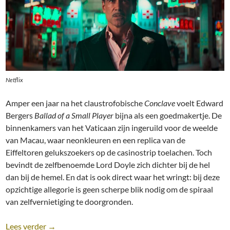
Netflix
Amper een jaar na het claustrofobische
Conclave
voelt Edward
Bergers
Ballad of a Small Player
bijna als een goedmakertje. De
binnenkamers van het Vaticaan zijn ingeruild voor de weelde
van Macau, waar neonkleuren en een replica van de
Eiffeltoren gelukszoekers op de casinostrip toelachen. Toch
bevindt de zelfbenoemde Lord Doyle zich dichter bij de hel
dan bij de hemel. En dat is ook direct waar het wringt: bij deze
opzichtige allegorie is geen scherpe blik nodig om de spiraal
van zelfvernietiging te doorgronden.
Recensie: Ballad of a Small Player [Edward Berger; N
Lees verder
→