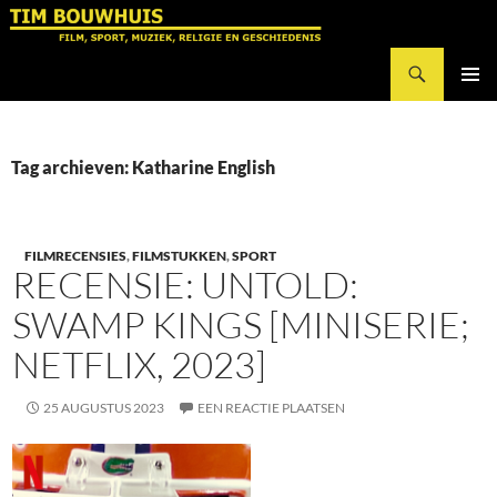
Ga
naar
Zoeken
de
Tim Bouwhuis
inhoud
PRIMAI
MENU
Tag archieven: Katharine English
FILMRECENSIES
,
FILMSTUKKEN
,
SPORT
RECENSIE: UNTOLD:
SWAMP KINGS [MINISERIE;
NETFLIX, 2023]
25 AUGUSTUS 2023
EEN REACTIE PLAATSEN