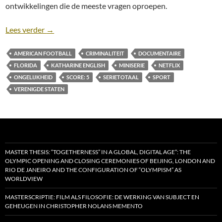
ontwikkelingen die de meeste vragen oproepen.
Recensie: Untold: Swamp Kings [miniserie; Netflix, 
Lees verder
→
AMERICAN FOOTBALL
CRIMINALITEIT
DOCUMENTAIRE
FLORIDA
KATHARINE ENGLISH
MINISERIE
NETFLIX
ONGELIJKHEID
SCORE: 5
SERIETOTAAL
SPORT
VERENIGDE STATEN
MASTER THESIS: “TOGETHERNESS” IN A GLOBAL, DIGITAL AGE”: THE
OLYMPIC OPENING AND CLOSING CEREMONIES OF BEIJING, LONDON AND
RIO DE JANEIRO AND THE CONFIGURATION OF “OLYMPISM” AS
WORLDVIEW
MASTERSCRIPTIE: FILM ALS FILOSOFIE: DE WERKING VAN SUBJECT EN
GEHEUGEN IN CHRISTOPHER NOLANS MEMENTO