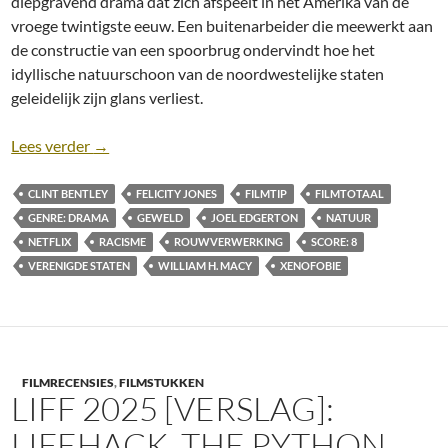
diepgravend drama dat zich afspeelt in het Amerika van de
vroege twintigste eeuw. Een buitenarbeider die meewerkt aan
de constructie van een spoorbrug ondervindt hoe het
idyllische natuurschoon van de noordwestelijke staten
geleidelijk zijn glans verliest.
Recensie: Train Dreams [Clint Bentley; Netflix, 2025
Lees verder
→
CLINT BENTLEY
FELICITY JONES
FILMTIP
FILMTOTAAL
GENRE: DRAMA
GEWELD
JOEL EDGERTON
NATUUR
NETFLIX
RACISME
ROUWVERWERKING
SCORE: 8
VERENIGDE STATEN
WILLIAM H. MACY
XENOFOBIE
FILMRECENSIES
,
FILMSTUKKEN
LIFF 2025 [VERSLAG]:
LIFEHACK, THE PYTHON