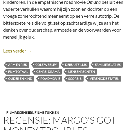
kinderoren. In de empathische roadmovie
Omaha
besluit een
vader te verhullen waarom hij zijn zoon en dochter op een
vroege zomerochtend meeneemt op een verre autotrip. De
bitterzoete reis die volgt, zet op zachtaardige wijze aan het
denken over ouderschap, armoede en de voorwaarden voor
menselijk geluk.
Recensie: Omaha [Cole Webley, 2025]
Lees verder
→
ARM EN RIJK
COLE WEBLEY
DEBUUTFILMS
FAMILIERELATIES
FILMTOTAAL
GENRE: DRAMA
MENSENRECHTEN
OUDER EN KIND
ROADMOVIE
SCORE: 8
VERENIGDE STATEN
FILMRECENSIES
,
FILMSTUKKEN
RECENSIE: MARGO’S GOT