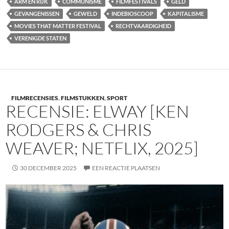
ARM EN RIJK
COMMUNISME
FILMFESTIVALS
GELD
GEVANGENISSEN
GEWELD
INDEBIOSCOOP
KAPITALISME
MOVIES THAT MATTER FESTIVAL
RECHTVAARDIGHEID
VERENIGDE STATEN
FILMRECENSIES
,
FILMSTUKKEN
,
SPORT
RECENSIE: ELWAY [KEN
RODGERS & CHRIS
WEAVER; NETFLIX, 2025]
30 DECEMBER 2025
EEN REACTIE PLAATSEN