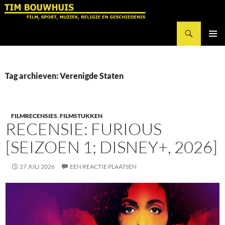
Ga
naar
Zoeken
de
Tim Bouwhuis
inhoud
PRIMAI
MENU
Tag archieven: Verenigde Staten
FILMRECENSIES
,
FILMSTUKKEN
RECENSIE: FURIOUS
[SEIZOEN 1; DISNEY+, 2026]
27 JULI 2026
EEN REACTIE PLAATSEN