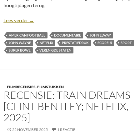
hoogtijdagen terug.
Recensie: Elway [Ken Rodgers & Chris Weaver; Netfl
Lees verder
→
AMERICAN FOOTBALL
DOCUMENTAIRE
JOHN ELWAY
JOHN WAYNE
NETFLIX
PRESTATIEDRUK
SCORE: 5
SPORT
SUPER BOWL
VERENIGDE STATEN
FILMRECENSIES
,
FILMSTUKKEN
RECENSIE: TRAIN DREAMS
[CLINT BENTLEY; NETFLIX,
2025]
22 NOVEMBER 2025
1 REACTIE