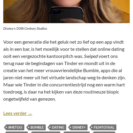
Disney+/20th Century Studios
Voor een generatie die het geluk net zo lief op een app vindt
als in een bar, is het moeilijk voor te stellen dat online dating
ooit een vergezochte kantoorpitch was.
Swiped
voert ons
terug naar de begindagen van Tinder en mondt uit in de
creatie van het meer vrouwvriendelijke Bumble, apps die al
jaren niet meer uit het virtuele landschap weg te denken zijn.
Maar wie Tinder in die concurrentiestrijd nog een warm hart
toedroeg, is daar na het kijken van deze routineuze biopic
ongetwijfeld van genezen.
Recensie: Swiped [Rachel Lee Goldenberg; Disney+,
Lees verder
→
#METOO
BUMBLE
DATING
DISNEY+
FILMTOTAAL