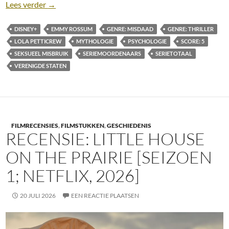
Recensie: Furious [Seizoen 1; Disney+, 2026]
Lees verder
→
DISNEY+
EMMY ROSSUM
GENRE: MISDAAD
GENRE: THRILLER
LOLA PETTICREW
MYTHOLOGIE
PSYCHOLOGIE
SCORE: 5
SEKSUEEL MISBRUIK
SERIEMOORDENAARS
SERIETOTAAL
VERENIGDE STATEN
FILMRECENSIES
,
FILMSTUKKEN
,
GESCHIEDENIS
RECENSIE: LITTLE HOUSE
ON THE PRAIRIE [SEIZOEN
1; NETFLIX, 2026]
20 JULI 2026
EEN REACTIE PLAATSEN