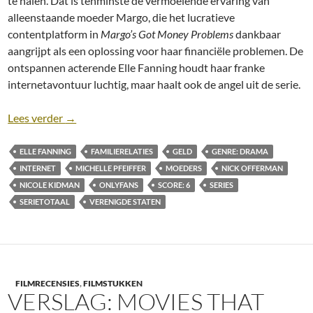
te halen. Dat is tenminste de vermoeiende ervaring van
alleenstaande moeder Margo, die het lucratieve
contentplatform in
Margo’s Got Money Problems
dankbaar
aangrijpt als een oplossing voor haar financiële problemen. De
ontspannen acterende Elle Fanning houdt haar franke
internetavontuur luchtig, maar haalt ook de angel uit de serie.
Recensie: Margo’s Got Money Troubles [Seizoen 1; 
Lees verder
→
ELLE FANNING
FAMILIERELATIES
GELD
GENRE: DRAMA
INTERNET
MICHELLE PFEIFFER
MOEDERS
NICK OFFERMAN
NICOLE KIDMAN
ONLYFANS
SCORE: 6
SERIES
SERIETOTAAL
VERENIGDE STATEN
FILMRECENSIES
,
FILMSTUKKEN
VERSLAG: MOVIES THAT