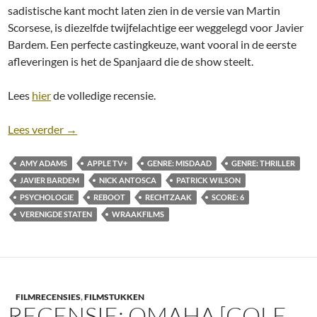
sadistische kant mocht laten zien in de versie van Martin
Scorsese, is diezelfde twijfelachtige eer weggelegd voor Javier
Bardem. Een perfecte castingkeuze, want vooral in de eerste
afleveringen is het de Spanjaard die de show steelt.
Lees
hier
de volledige recensie.
Recensie: Cape Fear [Serie; seizoen 1, Apple TV)
Lees verder
→
AMY ADAMS
APPLE TV+
GENRE: MISDAAD
GENRE: THRILLER
JAVIER BARDEM
NICK ANTOSCA
PATRICK WILSON
PSYCHOLOGIE
REBOOT
RECHTZAAK
SCORE: 6
VERENIGDE STATEN
WRAAKFILMS
FILMRECENSIES
,
FILMSTUKKEN
RECENSIE: OMAHA [COLE