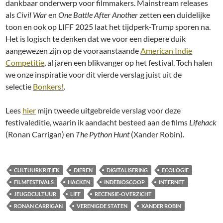
dankbaar onderwerp voor filmmakers. Mainstream releases
als
Civil War
en
One Battle After Another
zetten een duidelijke
toon en ook op LIFF 2025 laat het tijdperk-Trump sporen na.
Het is logisch te denken dat we voor een diepere duik
aangewezen zijn op de vooraanstaande
American Indie
Competitie
, al jaren een blikvanger op het festival. Toch halen
we onze inspiratie voor dit vierde verslag juist uit de
selectie
Bonkers!
.
Lees
hier
mijn tweede uitgebreide verslag voor deze
festivaleditie, waarin ik aandacht besteed aan de films
Lifehack
(Ronan Carrigan) en
The Python Hunt
(Xander Robin).
CULTUURKRITIEK
DIEREN
DIGITALISERING
ECOLOGIE
FILMFESTIVALS
HACKEN
INDEBIOSCOOP
INTERNET
JEUGDCULTUUR
LIFF
RECENSIE-OVERZICHT
RONAN CARRIGAN
VERENIGDE STATEN
XANDER ROBIN