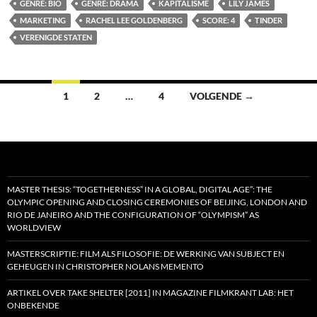
GENRE: BIO
GENRE: DRAMA
KAPITALISME
LILY JAMES
MARKETING
RACHEL LEE GOLDENBERG
SCORE: 4
TINDER
VERENIGDE STATEN
Berichten
1
2
…
4
VOLGENDE →
navigatie
MASTER THESIS: “TOGETHERNESS” IN A GLOBAL, DIGITAL AGE”: THE
OLYMPIC OPENING AND CLOSING CEREMONIES OF BEIJING, LONDON AND
RIO DE JANEIRO AND THE CONFIGURATION OF “OLYMPISM” AS
WORLDVIEW
MASTERSCRIPTIE: FILM ALS FILOSOFIE: DE WERKING VAN SUBJECT EN
GEHEUGEN IN CHRISTOPHER NOLANS MEMENTO
ARTIKEL OVER TAKE SHELTER [2011] IN MAGAZINE FILMKRANT LAB: HET
ONBEKENDE