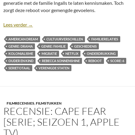
generatie met de familie Ingalls te laten kennismaken. Toch
zorgt deze reboot voor gemengde gevoelens.
Recensie: Little House on the Prairie [Seizoen 1; Net
Lees verder
→
AMERICAN DREAM
CULTUURVERSCHILLEN
FAMILIERELATIES
GENRE: DRAMA
GENRE: FAMILIE
GESCHIEDENIS
KOLONIALISME
MIGRATIE
NETFLIX
ONDERDRUKKING
OUDER EN KIND
REBECCA SONNENSHINE
REBOOT
SCORE: 6
SERIETOTAAL
VERENIGDE STATEN
FILMRECENSIES
,
FILMSTUKKEN
RECENSIE: CAPE FEAR
[SERIE; SEIZOEN 1, APPLE
TV)