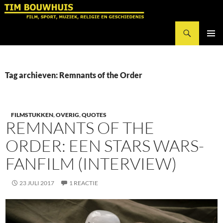
Ga
naar
Zoeken
de
Tim Bouwhuis
inhoud
PRIMAI
MENU
Tag archieven: Remnants of the Order
FILMSTUKKEN
,
OVERIG
,
QUOTES
REMNANTS OF THE
ORDER: EEN STARS WARS-
FANFILM (INTERVIEW)
23 JULI 2017
1 REACTIE