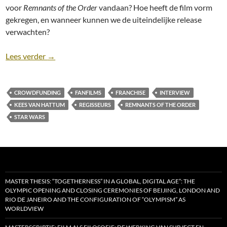
voor
Remnants of the Order
vandaan? Hoe heeft de film vorm
gekregen, en wanneer kunnen we de uiteindelijke release
verwachten?
Remnants of the Order: een Stars Wars-fanfilm (int
Lees verder
→
CROWDFUNDING
FANFILMS
FRANCHISE
INTERVIEW
KEES VAN HATTUM
REGISSEURS
REMNANTS OF THE ORDER
STAR WARS
MASTER THESIS: “TOGETHERNESS” IN A GLOBAL, DIGITAL AGE”: THE
OLYMPIC OPENING AND CLOSING CEREMONIES OF BEIJING, LONDON AND
RIO DE JANEIRO AND THE CONFIGURATION OF “OLYMPISM” AS
WORLDVIEW