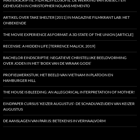
MASTERSCRIPTIE: FILM ALS FILOSOFIE: DE WERKING VAN SUBJECT EN
GEHEUGEN IN CHRISTOPHER NOLANS MEMENTO
ARTIKEL OVER TAKE SHELTER [2011] IN MAGAZINE FILMKRANT LAB: HET
ONBEKENDE
THE MOVIE EXPERIENCE AS FORMAT: A 3D STATE OF THE UNION [ARTICLE]
RECENSIE: A HIDDEN LIFE [TERRENCE MALICK, 2019]
BACHELOR EINDSCRIPTIE: NEGATIEVE CHRISTELIJKE BEELDVORMING
OVER JODEN IN HET ‘BOEK VAN DE WRAAK GODS’
PROFIELWERKSTUK: HET BEELD VAN VIETNAM IN PLATOON EN
HAMBURGER HILL
THE HOUSE IS BLEEDING: AN ALLEGORICAL INTERPRETATION OF MOTHER!
EINDPAPER CURSUS ‘KEIZER AUGUSTUS’- DE SCHADUWZIJDEN VAN KEIZER
AUGUSTUS
DE AANSLAGEN VAN PARIJS: BETEKENIS IN VERHAALVORM