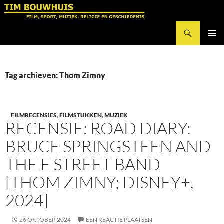
Ga
naar
Zoeken
de
Tim Bouwhuis
inhoud
PRIMAI
MENU
Tag archieven: Thom Zimny
FILMRECENSIES
,
FILMSTUKKEN
,
MUZIEK
RECENSIE: ROAD DIARY:
BRUCE SPRINGSTEEN AND
THE E STREET BAND
[THOM ZIMNY; DISNEY+,
2024]
26 OKTOBER 2024
EEN REACTIE PLAATSEN