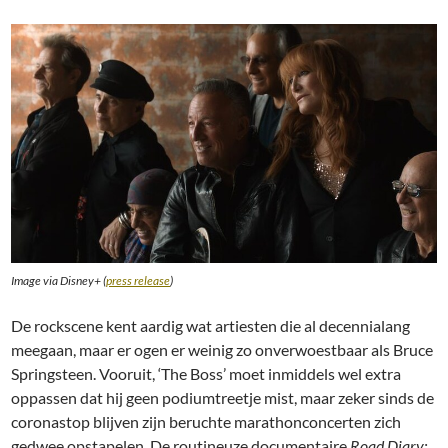
Image via Disney+ (
press release
)
De rockscene kent aardig wat artiesten die al decennialang
meegaan, maar er ogen er weinig zo onverwoestbaar als Bruce
Springsteen. Vooruit, ‘The Boss’ moet inmiddels wel extra
oppassen dat hij geen podiumtreetje mist, maar zeker sinds de
coronastop blijven zijn beruchte marathonconcerten zich
gedwee opstapelen. De routineuze documentaire
Road Diary: