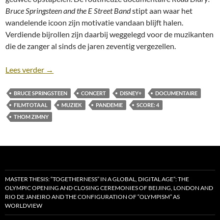
Bruce Springsteen and the E Street Band
stipt aan waar het
wandelende icoon zijn motivatie vandaan blijft halen.
Verdiende bijrollen zijn daarbij weggelegd voor de muzikanten
die de zanger al sinds de jaren zeventig vergezellen.
Recensie: Road Diary: Bruce Springsteen and the E
Lees verder
→
BRUCE SPRINGSTEEN
CONCERT
DISNEY+
DOCUMENTAIRE
FILMTOTAAL
MUZIEK
PANDEMIE
SCORE: 4
THOM ZIMNY
MASTER THESIS: “TOGETHERNESS” IN A GLOBAL, DIGITAL AGE”: THE
OLYMPIC OPENING AND CLOSING CEREMONIES OF BEIJING, LONDON AND
RIO DE JANEIRO AND THE CONFIGURATION OF “OLYMPISM” AS
WORLDVIEW