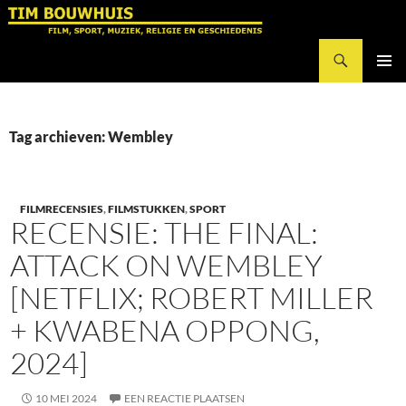
Ga
naar
Zoeken
de
Tim Bouwhuis
inhoud
PRIMAI
MENU
Tag archieven: Wembley
FILMRECENSIES
,
FILMSTUKKEN
,
SPORT
RECENSIE: THE FINAL:
ATTACK ON WEMBLEY
[NETFLIX; ROBERT MILLER
+ KWABENA OPPONG,
2024]
10 MEI 2024
EEN REACTIE PLAATSEN