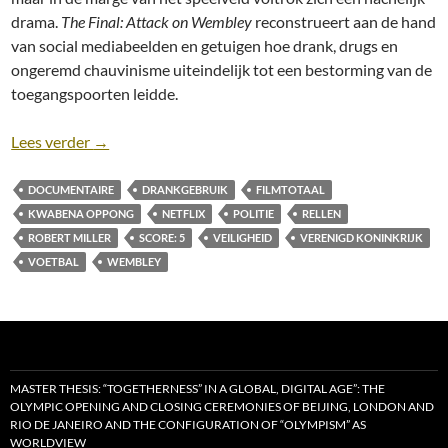
drama.
The Final: Attack on Wembley
reconstrueert aan de hand
van social mediabeelden en getuigen hoe drank, drugs en
ongeremd chauvinisme uiteindelijk tot een bestorming van de
toegangspoorten leidde.
Recensie: The Final: Attack on Wembley [Netflix; 
Lees verder
→
DOCUMENTAIRE
DRANKGEBRUIK
FILMTOTAAL
KWABENA OPPONG
NETFLIX
POLITIE
RELLEN
ROBERT MILLER
SCORE: 5
VEILIGHEID
VERENIGD KONINKRIJK
VOETBAL
WEMBLEY
MASTER THESIS: “TOGETHERNESS” IN A GLOBAL, DIGITAL AGE”: THE
OLYMPIC OPENING AND CLOSING CEREMONIES OF BEIJING, LONDON AND
RIO DE JANEIRO AND THE CONFIGURATION OF “OLYMPISM” AS
WORLDVIEW