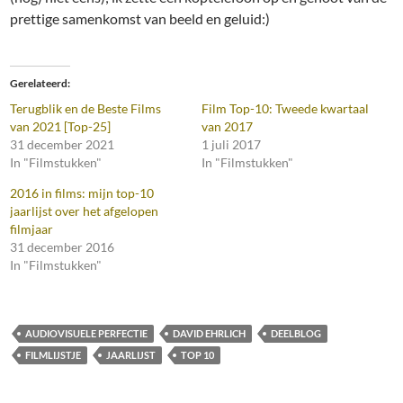
prettige samenkomst van beeld en geluid:)
Gerelateerd
Terugblik en de Beste Films
Film Top-10: Tweede kwartaal
van 2021 [Top-25]
van 2017
31 december 2021
1 juli 2017
In "Filmstukken"
In "Filmstukken"
2016 in films: mijn top-10
jaarlijst over het afgelopen
filmjaar
31 december 2016
In "Filmstukken"
AUDIOVISUELE PERFECTIE
DAVID EHRLICH
DEELBLOG
FILMLIJSTJE
JAARLIJST
TOP 10