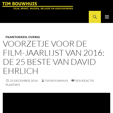
Ga
naar
Zoeken
de
Tim Bouwhuis
inhoud
PRIMAI
MENU
FILMSTUKKEN
,
OVERIG
VOORZETJE VOOR DE
FILM-JAARLIJST VAN 2016:
DE 25 BESTE VAN DAVID
EHRLICH
23 DECEMBER 2016
TIM BOUWHUIS
EEN REACTIE
PLAATSEN