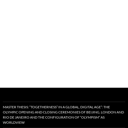
MASTER THESIS: “TOGETHERNESS” IN A GLOBAL, DIGITAL AGE”: THE
OLYMPIC OPENING AND CLOSING CEREMONIES OF BEIJING, LONDON AND
RIO DE JANEIRO AND THE CONFIGURATION OF “OLYMPISM” AS
WORLDVIEW