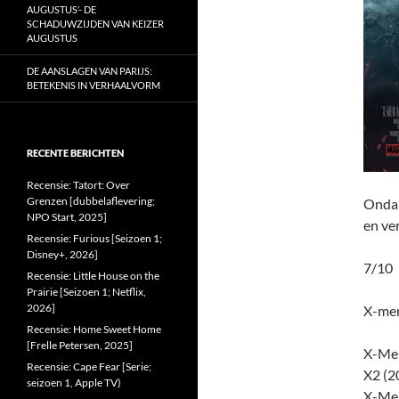
AUGUSTUS’- DE
SCHADUWZIJDEN VAN KEIZER
AUGUSTUS
DE AANSLAGEN VAN PARIJS:
BETEKENIS IN VERHAALVORM
RECENTE BERICHTEN
Recensie: Tatort: Over
Grenzen [dubbelaflevering;
Ondan
NPO Start, 2025]
en ve
Recensie: Furious [Seizoen 1;
Disney+, 2026]
7/10
Recensie: Little House on the
Prairie [Seizoen 1; Netflix,
2026]
X-men
Recensie: Home Sweet Home
[Frelle Petersen, 2025]
X-Men
Recensie: Cape Fear [Serie;
X2 (2
seizoen 1, Apple TV)
X-Men