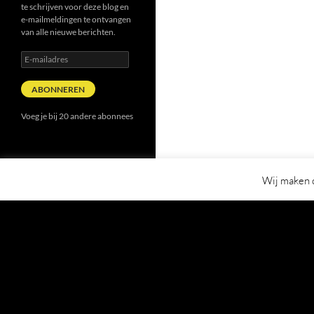
te schrijven voor deze blog en
e-mailmeldingen te ontvangen
van alle nieuwe berichten.
E-
mailadres
ABONNEREN
Voeg je bij 20 andere abonnees
Wij maken o