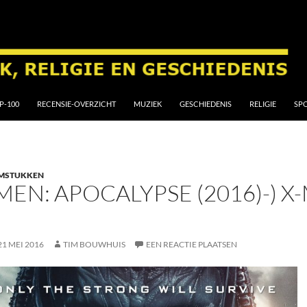
P-100
RECENSIE-OVERZICHT
MUZIEK
GESCHIEDENIS
RELIGIE
SP
LMSTUKKEN
MEN: APOCALYPSE (2016)-) X
21 MEI 2016
TIM BOUWHUIS
EEN REACTIE PLAATSEN