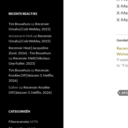
X-Men
X-Men
RECENTE REACTIES
X-Men
Tim Bouwhuis
op
Recensie:
Omaha [Cole Webley, 2025]
Annemarie Vink
op
Recensie:
Gerela
Omaha [Cole Webley, 2025]
Recensie: Heat [Jacqueline
Recens
Zünd, 2026] - Tim Bouwhuis
Wolver
op
Recensie: Melt [Nikolaus
9 sep
Geyrhalter, 2025]
In "Fi
Tim Bouwhuis
op
Recensie:
Knokke Off [Seizoen 3; Netflix,
2026]
Esther
op
Recensie: Knokke
Off [Seizoen 3; Netflix, 2026]
APO
CATEGORIEËN
Filmrecensies
(479)