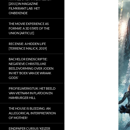
[2011] IN MAGAZINE
FILMKRANT LAB: HET
ONBEKENDE
THE MOVIE EXPERIENCE AS
FORMAT: A 3D STATE OF THE
UNION [ARTICLE]
RECENSIE: A HIDDEN LIFE
[TERRENCE MALICK, 2019]
BACHELOR EINDSCRIPTIE:
NEGATIEVE CHRISTELIJKE
BEELDVORMING OVER JODEN
IN HET ‘BOEK VAN DE WRAAK
GODS’
PROFIELWERKSTUK: HET BEELD
VAN VIETNAM IN PLATOON EN
HAMBURGER HILL
THE HOUSE IS BLEEDING: AN
ALLEGORICAL INTERPRETATION
OF MOTHER!
EINDPAPER CURSUS ‘KEIZER