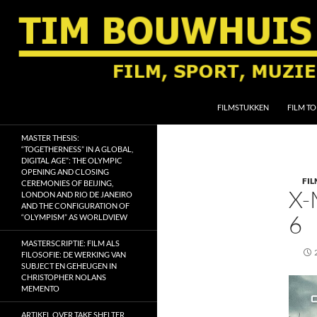
Ga
naar
de
inhoud
Zoeken
Tim Bouwhuis
FILMSTUKKEN
FILM TO
Film, sport, muziek, religie en
MASTER THESIS:
geschiedenis
“TOGETHERNESS” IN A GLOBAL,
DIGITAL AGE”: THE OLYMPIC
OPENING AND CLOSING
FI
CEREMONIES OF BEIJING,
X-
LONDON AND RIO DE JANEIRO
AND THE CONFIGURATION OF
6
“OLYMPISM” AS WORLDVIEW
MASTERSCRIPTIE: FILM ALS
FILOSOFIE: DE WERKING VAN
SUBJECT EN GEHEUGEN IN
CHRISTOPHER NOLANS
MEMENTO
ARTIKEL OVER TAKE SHELTER