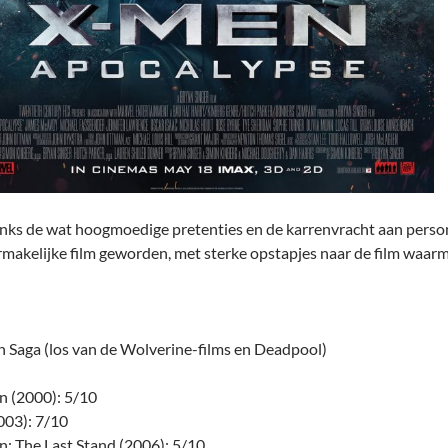
ks de wat hoogmoedige pretenties en de karrenvracht aan persona
rmakelijke film geworden, met sterke opstapjes naar de film waarm
 Saga (los van de Wolverine-films en Deadpool)
 (2000): 5/10
003): 7/10
: The Last Stand (2006): 5/10