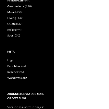
Filmstukken
(644)
Geschiedenis
(118)
Muziek
(58)
Overig
(142)
Quotes
(37)
Religie
(94)
Sport
(70)
META
Login
Berichten feed
Reacties feed
WordPress.org
ABONNEER JE VIA DE E-MAIL
OP DEZE BLOG
Voer je e-mailadres in om je in