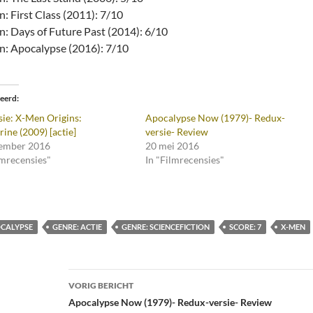
: First Class (2011): 7/10
: Days of Future Past (2014): 6/10
: Apocalypse (2016): 7/10
teerd
ie: X-Men Origins:
Apocalypse Now (1979)- Redux-
ine (2009) [actie]
versie- Review
tember 2016
20 mei 2016
lmrecensies"
In "Filmrecensies"
CALYPSE
GENRE: ACTIE
GENRE: SCIENCEFICTION
SCORE: 7
X-MEN
Bericht
VORIG BERICHT
navigatie
Apocalypse Now (1979)- Redux-versie- Review