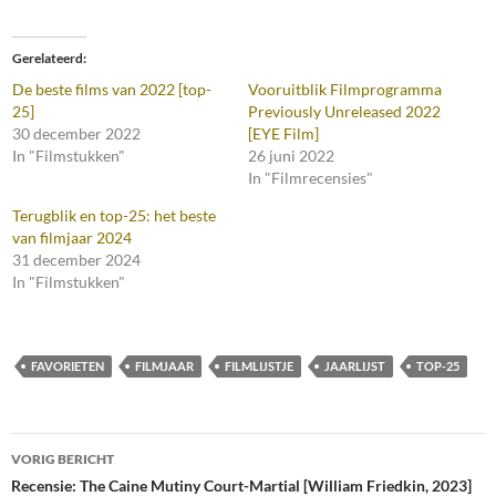
Gerelateerd
De beste films van 2022 [top-
Vooruitblik Filmprogramma
25]
Previously Unreleased 2022
30 december 2022
[EYE Film]
In "Filmstukken"
26 juni 2022
In "Filmrecensies"
Terugblik en top-25: het beste
van filmjaar 2024
31 december 2024
In "Filmstukken"
FAVORIETEN
FILMJAAR
FILMLIJSTJE
JAARLIJST
TOP-25
Bericht
VORIG BERICHT
navigatie
Recensie: The Caine Mutiny Court-Martial [William Friedkin, 2023]