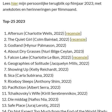
Lees
hier
mijn persoonlijke terugblik op filmjaar 2023, met
anekdotes en herinneringen per filmmaand.
Top-25 2023
Aftersun (Charlotte Wells, 2022) [
recensie
]
The Quiet Girl (Colm Bairéad, 2022) [
recensie
]
Godland (Hlynur Pálmason, 2022)
About Dry Grasses (Nuri Bilge Ceylan, 2023)
Falcon Lake (Charlotte Le Bon, 2022) [
recensie
]
Geographies of Solitude (Jacquelyn Mills, 2022)
Showing Up (Kelly Reichardt, 2022)
Sica (Carla Subirana, 2023)
Riceboy Sleeps (Anthony Shim, 2022)
Pacifiction (Albert Serra, 2022)
Tchaikovsky’s Wife (Kirill Serebrennikov, 2022)
Die middag (Nafiss Nia, 2023)
Safe Place (Juraj Lerotiç, 2022)
Do Not Expect Too Much from the End of the World (Radu