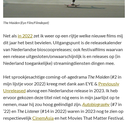
The Maiden (Eye Film/Filmdepot)
Net als
in 2022
zet ik weer op een rijtje welke nieuwe films mij
dit jaar het best bevielen. Uitgangspunt is de releasekalender
van Nederlandse bioscoopreleases; ook festivalfilms waarvan
een release uitgesloten/onwaarschijnlijk is en releases op (in
Nederland toegankelijke) streamingdiensten dingen mee.
Het sprookjesachtige coming-of-agedrama
The Maiden
(#2 in
mijn lijstje voor 2022) kreeg met dank aan EYE &
Previously
Unreleased
alsnog een Nederlandse release in 2023. Ik heb
ervoor gekozen deze titel niet nóg eens in mijn jaarlijst op te
nemen, maar hij zou hoog geëindigd zijn.
Autobiography
(#7 in
’22) en
The Listener
(#14 in 2022) waren in 2023 nog te zien op
respectievelijk
CinemAsia
en het Movies That Matter Festival.