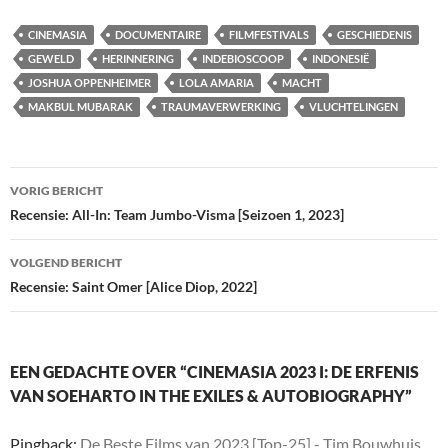
CINEMASIA
DOCUMENTAIRE
FILMFESTIVALS
GESCHIEDENIS
GEWELD
HERINNERING
INDEBIOSCOOP
INDONESIË
JOSHUA OPPENHEIMER
LOLA AMARIA
MACHT
MAKBUL MUBARAK
TRAUMAVERWERKING
VLUCHTELINGEN
Bericht
VORIG BERICHT
navigatie
Recensie: All-In: Team Jumbo-Visma [Seizoen 1, 2023]
VOLGEND BERICHT
Recensie: Saint Omer [Alice Diop, 2022]
EEN GEDACHTE OVER “CINEMASIA 2023 I: DE ERFENIS
VAN SOEHARTO IN THE EXILES & AUTOBIOGRAPHY”
Pingback:
De Beste Films van 2023 [Top-25] - Tim Bouwhuis