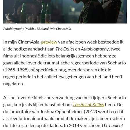
Autobiography (Makbul Mubarak)
via CinemAsia
In mijn CinemAsia-
preview
van afgelopen week besteedde ik
al de nodige aandacht aan
The Exiles
en
Autobiography
, twee
films uit Indonesië die iets belangrijks gemeen hebben: ze
gaan allebei over de traumatische regeerperiode van Soeharto
(1968-1998), of, specifieker nog, over de sporen die die
regeerperiode in het collectieve geheugen van het land heeft
nagelaten.
Als het over de filmische verwerking van het tijdperk Soeharto
gaat, kun je als kijker haast niet om
The Act of Killing
heen. De
documentaire van Joshua Oppenheimer (2012) werd terecht
als revolutionair onthaald omdat de maker zijn camera scherp
durfde te stellen op de daders. In 2014 verscheen
The Look of