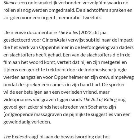
Silence
, een onlosmakelijk verbonden vervolgfilm waarin de
rollen alsnog werden omgedraaid. De slachtoffers spraken en
zorgden voor een urgent, memorabel tweeluik.
De nieuwe documentaire
The Exiles
(2022, dit jaar
geselecteerd voor CinemAsia) verwijst subtiel naar de impact
die het werk van Oppenheimer in de leefomgeving van daders
en slachtoffers heeft gehad. Een van de slachtoffers die in de
film aan het woord komt, vertelt dat hij en zijn metgezellen
tijdens een gerichte trektocht door de Indonesische jungle
werden aangezien voor Oppenheimer en zijn crew, simpelweg
omdat de spreker een camera in zijn hand had. De spreker
wilde eer betuigen aan een overleden vriend, maar
videopnames van graven liggen sinds
The Act of Killing
nóg
gevoeliger: zeker sinds het aftreden van Soeharto zijn
(on)geopende massagraven de pijnlijkste suggesties van een
gewelddadig verleden.
The Exiles
draagt bij aan de bewustwording dat het