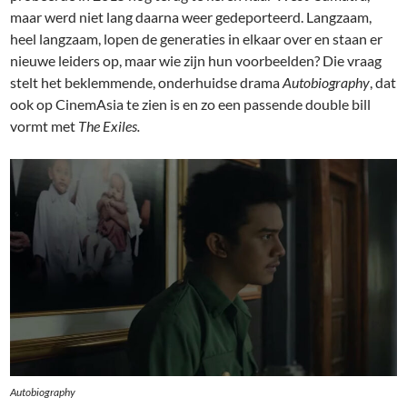
maar werd niet lang daarna weer gedeporteerd. Langzaam,
heel langzaam, lopen de generaties in elkaar over en staan er
nieuwe leiders op, maar wie zijn hun voorbeelden? Die vraag
stelt het beklemmende, onderhuidse drama
Autobiography
, dat
ook op CinemAsia te zien is en zo een passende double bill
vormt met
The Exiles.
Autobiography