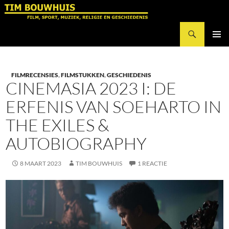
Ga
naar
Zoeken
de
Tim Bouwhuis
inhoud
PRIMAI
MENU
FILMRECENSIES
,
FILMSTUKKEN
,
GESCHIEDENIS
CINEMASIA 2023 I: DE
ERFENIS VAN SOEHARTO IN
THE EXILES &
AUTOBIOGRAPHY
8 MAART 2023
TIM BOUWHUIS
1 REACTIE