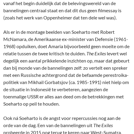
vanaf het begin duidelijk dat de belevingswereld van de
bannelingen centraal staat en dat dit dus geen filmessay is
(zoals het werk van Oppenheimer dat ten dele wel was).
Als er in de montage beelden van Soeharto met Robert
McNamara, de Amerikaanse ex-minister van Defensie (1961-
1968) opduiken, doet Amaria bijvoorbeeld geen moeite om de
relatie tussen de twee kritisch te duiden.
The Exiles
levert wel
degelijk een aantal prikkelende inzichten op, maar dat gebeurt
dan bij monde van de bannelingen zelf: zo vertelt een spreker
met een Russische achtergrond dat de befaamde perestroika-
politiek van Mikhail Gorbatsjov (ca. 1985-1991) niet hielp om
de situatie in Indonesië te verbeteren, aangezien de
toenmalige USSR er alles aan deed om de betrekkingen met
Soeharto op peil te houden.
Ook ná Soeharto is de angst voor repercussies nog aan de
orde van de dag. Een van de bannelingen uit
The Exiles
probeerde in 2015 nog terug te keren naar West-Sumatra,