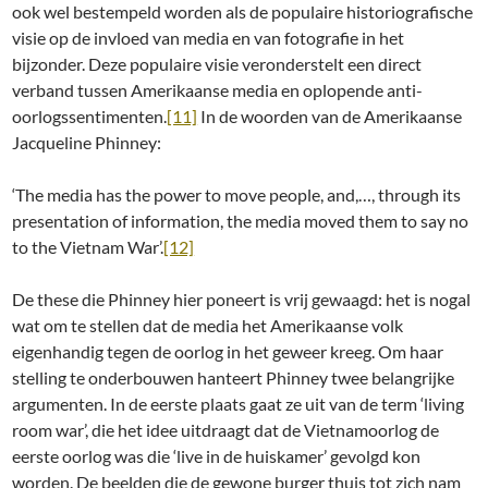
ook wel bestempeld worden als de populaire historiografische
visie op de invloed van media en van fotografie in het
bijzonder. Deze populaire visie veronderstelt een direct
verband tussen Amerikaanse media en oplopende anti-
oorlogssentimenten.
[11]
In de woorden van de Amerikaanse
Jacqueline Phinney:
‘The media has the power to move people, and,…, through its
presentation of information, the media moved them to say no
to the Vietnam War’.
[12]
De these die Phinney hier poneert is vrij gewaagd: het is nogal
wat om te stellen dat de media het Amerikaanse volk
eigenhandig tegen de oorlog in het geweer kreeg. Om haar
stelling te onderbouwen hanteert Phinney twee belangrijke
argumenten. In de eerste plaats gaat ze uit van de term ‘living
room war’, die het idee uitdraagt dat de Vietnamoorlog de
eerste oorlog was die ‘live in de huiskamer’ gevolgd kon
worden. De beelden die de gewone burger thuis tot zich nam