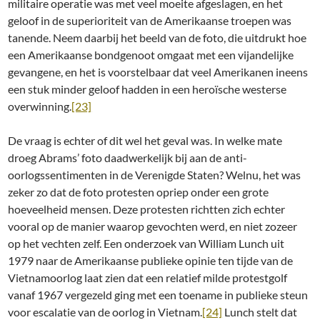
militaire operatie was met veel moeite afgeslagen, en het
geloof in de superioriteit van de Amerikaanse troepen was
tanende. Neem daarbij het beeld van de foto, die uitdrukt hoe
een Amerikaanse bondgenoot omgaat met een vijandelijke
gevangene, en het is voorstelbaar dat veel Amerikanen ineens
een stuk minder geloof hadden in een heroïsche westerse
overwinning.
[23]
De vraag is echter of dit wel het geval was. In welke mate
droeg Abrams’ foto daadwerkelijk bij aan de anti-
oorlogssentimenten in de Verenigde Staten? Welnu, het was
zeker zo dat de foto protesten opriep onder een grote
hoeveelheid mensen. Deze protesten richtten zich echter
vooral op de manier waarop gevochten werd, en niet zozeer
op het vechten zelf. Een onderzoek van William Lunch uit
1979 naar de Amerikaanse publieke opinie ten tijde van de
Vietnamoorlog laat zien dat een relatief milde protestgolf
vanaf 1967 vergezeld ging met een toename in publieke steun
voor escalatie van de oorlog in Vietnam.
[24]
Lunch stelt dat