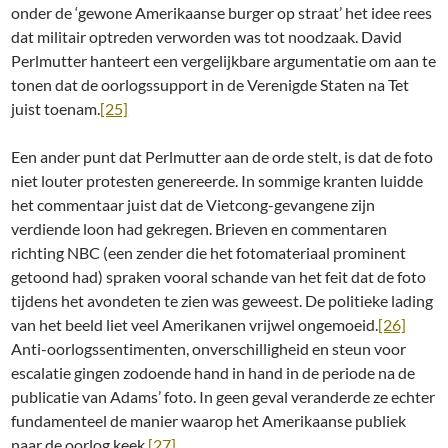
onder de ‘gewone Amerikaanse burger op straat’ het idee rees
dat militair optreden verworden was tot noodzaak. David
Perlmutter hanteert een vergelijkbare argumentatie om aan te
tonen dat de oorlogssupport in de Verenigde Staten na Tet
juist toenam.
[25]
Een ander punt dat Perlmutter aan de orde stelt, is dat de foto
niet louter protesten genereerde. In sommige kranten luidde
het commentaar juist dat de Vietcong-gevangene zijn
verdiende loon had gekregen. Brieven en commentaren
richting NBC (een zender die het fotomateriaal prominent
getoond had) spraken vooral schande van het feit dat de foto
tijdens het avondeten te zien was geweest. De politieke lading
van het beeld liet veel Amerikanen vrijwel ongemoeid.
[26]
Anti-oorlogssentimenten, onverschilligheid en steun voor
escalatie gingen zodoende hand in hand in de periode na de
publicatie van Adams’ foto. In geen geval veranderde ze echter
fundamenteel de manier waarop het Amerikaanse publiek
naar de oorlog keek.
[27]