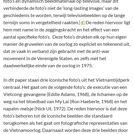
foto’s en dynamisch beeldmateriaal op televisie, maar dit
verhinderde de foto’s niet de ‘long-lasting images’ van de
geschiedenis te worden, terwijl televisiebeelden op de lange
termijn soms in vergetelheid raakten.
[4]
De reden hiervoor ligt
hem met name in de zeggingskracht en het effect van een
aantal specifieke foto’s. Deze foto’s drukten elk op hun eigen
manier de gruwelen van de oorlog zo expliciet en tekenend uit,
dat ze vaak in verband zijn gebracht met de anti-war
movement in de Verenigde Staten, en zelfs met het
daadwerkelijke einde van de oorlog in 1975.
In dit paper staan drie iconische foto’s uit het Vietnamtijdperk
centraal. Het gaat om de volgende foto’s: de executie van een
Vietcong-gevangene (Eddie Adams, 1968), de lichamen op de
weg na het bloedbad van My Lai (Ron Haeberle, 1968) en het
napalm-meisje (Nick Ut, 1972). De reden hiervoor is dat deze
foto’s behoren tot de iconische beelden die standaard
terugkomen als het gaat om fotografische representaties van
de Vietnamoorlog. Daarnaast worden deze drie beelden door