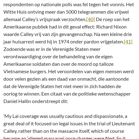
respondenten op nationale polls was fel tegen het vonnis. Het
Witte Huis ontving meer dan 5000 telegrammen die vrijwel
allemaal Calley’s vrijspraak verzochten.
[40]
De roep van het
Amerikaanse publiek had in dit geval effect: Richard Nixon
waarde Calley vrij van zijn gevangenschap. Na een kleine drie
jaar huisarrest werd hij in 1974 onder pardon vrijgelaten.
[41]
Zodoende was er in de Verenigde Staten meer
verontwaardiging over de behandeling van de eigen
Amerikaanse soldaten dan over de moord op talloze
Vietnamese burgers. Het veroordelen van eigen mensen werd
door velen gezien als een daad van onmacht, die aantoonde
dat de Verenigde Staten het niet meer in zich hadden de
oorlog te winnen. Een citaat van de politieke wetenschapper
Daniel Hallin onderstreept dit:
‘My Lai coverage was usually cautious and dispassionate, a
great deal of it focused on legal issues in the trial of Lieutenant
Calley, rather than on the massacre itself, which of course
became an ‘alleged massacre’ once charges were filed. So it