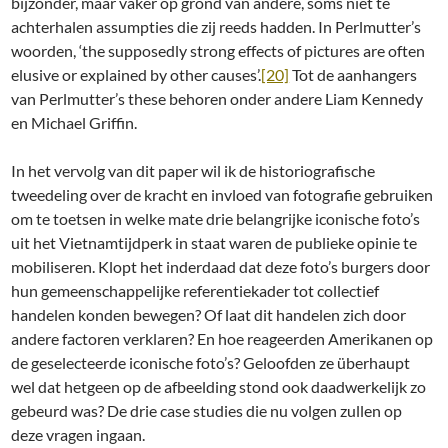
bijzonder, maar vaker op grond van andere, soms niet te
achterhalen assumpties die zij reeds hadden. In Perlmutter’s
woorden, ‘the supposedly strong effects of pictures are often
elusive or explained by other causes’.
[20]
Tot de aanhangers
van Perlmutter’s these behoren onder andere Liam Kennedy
en Michael Griffin.
In het vervolg van dit paper wil ik de historiografische
tweedeling over de kracht en invloed van fotografie gebruiken
om te toetsen in welke mate drie belangrijke iconische foto’s
uit het Vietnamtijdperk in staat waren de publieke opinie te
mobiliseren. Klopt het inderdaad dat deze foto’s burgers door
hun gemeenschappelijke referentiekader tot collectief
handelen konden bewegen? Of laat dit handelen zich door
andere factoren verklaren? En hoe reageerden Amerikanen op
de geselecteerde iconische foto’s? Geloofden ze überhaupt
wel dat hetgeen op de afbeelding stond ook daadwerkelijk zo
gebeurd was? De drie case studies die nu volgen zullen op
deze vragen ingaan.