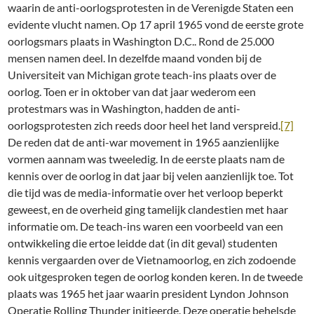
waarin de anti-oorlogsprotesten in de Verenigde Staten een
evidente vlucht namen. Op 17 april 1965 vond de eerste grote
oorlogsmars plaats in Washington D.C.. Rond de 25.000
mensen namen deel. In dezelfde maand vonden bij de
Universiteit van Michigan grote teach-ins plaats over de
oorlog. Toen er in oktober van dat jaar wederom een
protestmars was in Washington, hadden de anti-
oorlogsprotesten zich reeds door heel het land verspreid.
[7]
De reden dat de anti-war movement in 1965 aanzienlijke
vormen aannam was tweeledig. In de eerste plaats nam de
kennis over de oorlog in dat jaar bij velen aanzienlijk toe. Tot
die tijd was de media-informatie over het verloop beperkt
geweest, en de overheid ging tamelijk clandestien met haar
informatie om. De teach-ins waren een voorbeeld van een
ontwikkeling die ertoe leidde dat (in dit geval) studenten
kennis vergaarden over de Vietnamoorlog, en zich zodoende
ook uitgesproken tegen de oorlog konden keren. In de tweede
plaats was 1965 het jaar waarin president Lyndon Johnson
Operatie Rolling Thunder initieerde. Deze operatie behelsde