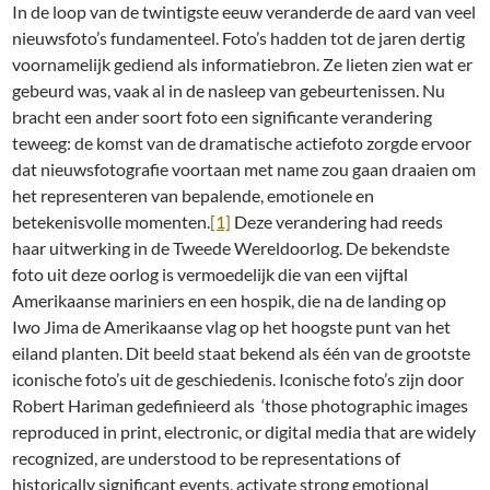
In de loop van de twintigste eeuw veranderde de aard van veel
nieuwsfoto’s fundamenteel. Foto’s hadden tot de jaren dertig
voornamelijk gediend als informatiebron. Ze lieten zien wat er
gebeurd was, vaak al in de nasleep van gebeurtenissen. Nu
bracht een ander soort foto een significante verandering
teweeg: de komst van de dramatische actiefoto zorgde ervoor
dat nieuwsfotografie voortaan met name zou gaan draaien om
het representeren van bepalende, emotionele en
betekenisvolle momenten.
[1]
Deze verandering had reeds
haar uitwerking in de Tweede Wereldoorlog. De bekendste
foto uit deze oorlog is vermoedelijk die van een vijftal
Amerikaanse mariniers en een hospik, die na de landing op
Iwo Jima de Amerikaanse vlag op het hoogste punt van het
eiland planten. Dit beeld staat bekend als één van de grootste
iconische foto’s uit de geschiedenis. Iconische foto’s zijn door
Robert Hariman gedefinieerd als ‘those photographic images
reproduced in print, electronic, or digital media that are widely
recognized, are understood to be representations of
historically significant events, activate strong emotional