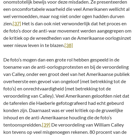
onomstotelijk bewijs voor deze misdaden. Ze presenteerden
een oncomfortabele waarheid die veel Amerikanen wellicht al
wel vermoedden, maar nog niet onder ogen hadden durven
zien.
[37]
Het is dan ook niet verwonderlijk dat het proces en
de foto’s door de anti-war movement werden aangegrepen om
de kritiek op de wreedheden van de Amerikaanse oorlogsinzet
weer nieuw leven in te blazen.
[38]
De foto’s mogen dan een grote rol hebben gespeeld in de
toename van de anti-oorlogsprotesten en bij de veroordeling
van Calley, onder een groot deel van het Amerikaanse publiek
overheerste een gevoel van ongeloof (met betrekking tot de
foto’s) en onrechtvaardigheid (met betrekking tot de
veroordeling van Calley). Veel Amerikanen geloofden niet dat
de taferelen die Haeberle gefotografeerd had echt gebeurd
konden zijn. Daarnaast was er veel kritiek op de gruwelijke
inhoud en de anti-Amerikaanse houding die de foto’s
tentoonspreidden.
[39]
De veroordeling van William Calley
kon tevens op veel misgenoegen rekenen. 80 procent van de