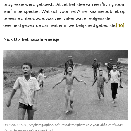
progressie werd geboekt. Dit zet het idee van een ‘living room
war’ in perspectief. Wat zich voor het Amerikaanse publiek op
televisie ontvouwde, was veel vaker wat er volgens de
overheid gebeurde dan wat er in werkelijkheid gebeurde.
[46]
Nick Ut- het napalm-meisje
On June 8, 1972, AP photographer Nick Ut took this photo of 9-year-old Kim Phuc as
she ran from an aeral napalm attack.