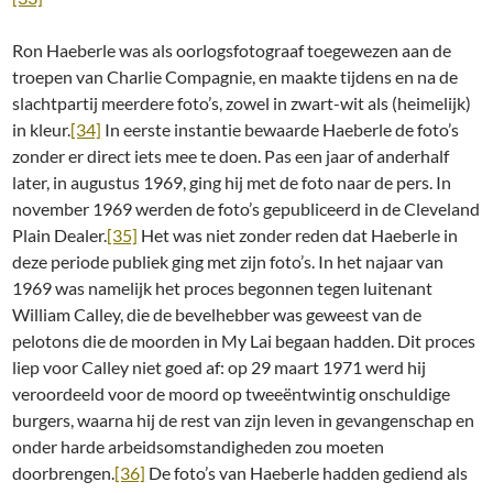
Ron Haeberle was als oorlogsfotograaf toegewezen aan de
troepen van Charlie Compagnie, en maakte tijdens en na de
slachtpartij meerdere foto’s, zowel in zwart-wit als (heimelijk)
in kleur.
[34]
In eerste instantie bewaarde Haeberle de foto’s
zonder er direct iets mee te doen. Pas een jaar of anderhalf
later, in augustus 1969, ging hij met de foto naar de pers. In
november 1969 werden de foto’s gepubliceerd in de Cleveland
Plain Dealer.
[35]
Het was niet zonder reden dat Haeberle in
deze periode publiek ging met zijn foto’s. In het najaar van
1969 was namelijk het proces begonnen tegen luitenant
William Calley, die de bevelhebber was geweest van de
pelotons die de moorden in My Lai begaan hadden. Dit proces
liep voor Calley niet goed af: op 29 maart 1971 werd hij
veroordeeld voor de moord op tweeëntwintig onschuldige
burgers, waarna hij de rest van zijn leven in gevangenschap en
onder harde arbeidsomstandigheden zou moeten
doorbrengen.
[36]
De foto’s van Haeberle hadden gediend als