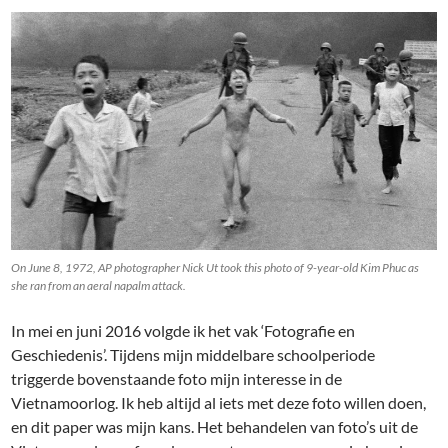
On June 8, 1972, AP photographer Nick Ut took this photo of 9-year-old Kim Phuc as
she ran from an aeral napalm attack.
In mei en juni 2016 volgde ik het vak ‘Fotografie en
Geschiedenis’. Tijdens mijn middelbare schoolperiode
triggerde bovenstaande foto mijn interesse in de
Vietnamoorlog. Ik heb altijd al iets met deze foto willen doen,
en dit paper was mijn kans. Het behandelen van foto’s uit de