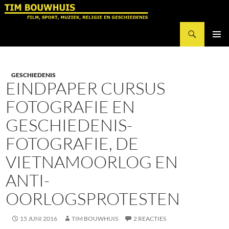
Ga
naar
Zoeken
de
Tim Bouwhuis
inhoud
PRIMAI
MENU
GESCHIEDENIS
EINDPAPER CURSUS
FOTOGRAFIE EN
GESCHIEDENIS-
FOTOGRAFIE, DE
VIETNAMOORLOG EN
ANTI-
OORLOGSPROTESTEN
15 JUNI 2016
TIM BOUWHUIS
2 REACTIES