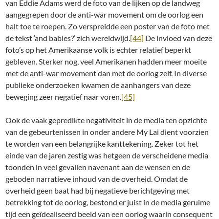
van Eddie Adams werd de foto van de lijken op de landweg
aangegrepen door de anti-war movement om de oorlog een
halt toe te roepen. Zo verspreidde een poster van de foto met
de tekst ‘and babies?’ zich wereldwijd.
[44]
De invloed van deze
foto’s op het Amerikaanse volk is echter relatief beperkt
gebleven. Sterker nog, veel Amerikanen hadden meer moeite
met de anti-war movement dan met de oorlog zelf. In diverse
publieke onderzoeken kwamen de aanhangers van deze
beweging zeer negatief naar voren.
[45]
Ook de vaak gepredikte negativiteit in de media ten opzichte
van de gebeurtenissen in onder andere My Lai dient voorzien
te worden van een belangrijke kanttekening. Zeker tot het
einde van de jaren zestig was hetgeen de verscheidene media
toonden in veel gevallen navenant aan de wensen en de
geboden narratieve inhoud van de overheid. Omdat de
overheid geen baat had bij negatieve berichtgeving met
betrekking tot de oorlog, bestond er juist in de media geruime
tijd een geïdealiseerd beeld van een oorlog waarin consequent