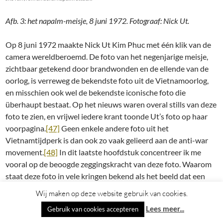
Afb. 3: het napalm-meisje, 8 juni 1972. Fotograaf: Nick Ut.
Op 8 juni 1972 maakte Nick Ut Kim Phuc met één klik van de
camera wereldberoemd. De foto van het negenjarige meisje,
zichtbaar getekend door brandwonden en de ellende van de
oorlog, is verreweg de bekendste foto uit de Vietnamoorlog,
en misschien ook wel de bekendste iconische foto die
überhaupt bestaat. Op het nieuws waren overal stills van deze
foto te zien, en vrijwel iedere krant toonde Ut’s foto op haar
voorpagina.
[47]
Geen enkele andere foto uit het
Vietnamtijdperk is dan ook zo vaak gelieerd aan de anti-war
movement.
[48]
In dit laatste hoofdstuk concentreer ik me
vooral op de beoogde zeggingskracht van deze foto. Waarom
staat deze foto in vele kringen bekend als het beeld dat een
doorslaggevende rol speelde in het beëindigen van de oorlog?
Wij maken op deze website gebruik van cookies.
Bij het beantwoorden van deze vraag stel ik de redenatie van
Lees meer...
Gebruik van cookies accepteren
Robert Hariman en John Louis Lucaites, twee auteurs die al