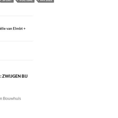
élie van Elmbt +
 ZWIJGEN BIJ
Tim Bouwhuis