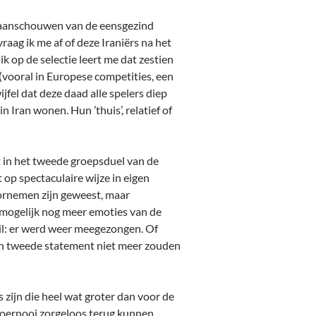
t aanschouwen van de eensgezind
vraag ik me af of deze Iraniërs na het
 op de selectie leert me dat zestien
(vooral in Europese competities, een
ijfel dat deze daad alle spelers diep
 Iran wonen. Hun ’thuis’, relatief of
 in het tweede groepsduel van de
t op spectaculaire wijze in eigen
voornemen zijn geweest, maar
zo mogelijk nog meer emoties van de
hil: er werd weer meegezongen. Of
 een tweede statement niet meer zouden
 zijn die heel wat groter dan voor de
toernooi zorgeloos terug kunnen