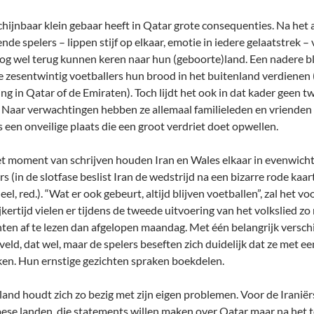
chijnbaar klein gebaar heeft in Qatar grote consequenties. Na he
nde spelers – lippen stijf op elkaar, emotie in iedere gelaatstrek – 
g wel terug kunnen keren naar hun (geboorte)land. Een nadere blik
e zesentwintig voetballers hun brood in het buitenland verdienen 
ng in Qatar of de Emiraten). Toch lijdt het ook in dat kader geen tw
. Naar verwachtingen hebben ze allemaal familieleden en vrienden in
is een onveilige plaats die een groot verdriet doet opwellen.
t moment van schrijven houden Iran en Wales elkaar in evenwicht
rs (in de slotfase beslist Iran de wedstrijd na een bizarre rode kaar
el, red.). “Wat er ook gebeurt, altijd blijven voetballen”, zal het 
ijkertijd vielen er tijdens de tweede uitvoering van het volkslied 
hten af te lezen dan afgelopen maandag. Met één belangrijk versc
veld, dat wel, maar de spelers beseften zich duidelijk dat ze met
ken. Hun ernstige gezichten spraken boekdelen.
 land houdt zich zo bezig met zijn eigen problemen. Voor de Iraniërs
ese landen, die statements willen maken over Qatar maar na het 