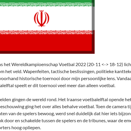
ns het Wereldkampioenschap Voetbal 2022 (20-11 <-> 18-12) licht 
m het veld. Wapenfeiten, tactische beslissingen, politieke kanttek
 voorhand historische toernooi door mijn persoonlijke lens. Vandaa
lelftal speelt er dit toernooi veel meer dan alleen voetbal.
elden gingen de wereld rond. Het Iraanse voetbalelftal opende het
eschouwing ging het over alles behalve voetbal. Toen de camera tij
hten van de spelers bewoog, werd snel duidelijk dat hier iets bijzo
ok door en schakelde tussen de spelers en de tribunes, waar de em
rters hoog opliepen.