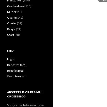
Filmstukken
(644)
Geschiedenis
(118)
Muziek
(58)
Overig
(142)
Quotes
(37)
Religie
(94)
Sport
(70)
META
Login
Berichten feed
Reacties feed
WordPress.org
ABONNEER JE VIA DE E-MAIL
OP DEZE BLOG
Voer je e-mailadres in om je in