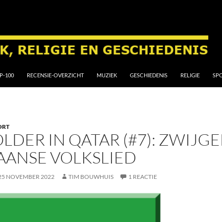
P-100
RECENSIE-OVERZICHT
MUZIEK
GESCHIEDENIS
RELIGIE
SP
ORT
LDER IN QATAR (#7): ZWIJGE
AANSE VOLKSLIED
25 NOVEMBER 2022
TIM BOUWHUIS
1 REACTIE