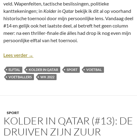
veld. Wapenfeiten, tactische beslissingen, politieke
kanttekeningen; in
Kolder in Qatar
bekijk ik dit al op voorhand
historische toernooi door mijn persoonlijke lens. Vandaag deel
#14 en gelijk ook het laatste deel, al betreft het geen column
meer: na een thriller-finale die álles had drop ik nog even mijn
persoonlijke elftal van het toernooi.
Kolder in Qatar (#14): Elftal van het toernooi
Lees verder
→
ELFTAL
KOLDER IN QATAR
SPORT
VOETBAL
VOETBALLERS
WK 2022
SPORT
KOLDER IN QATAR (#13): DE
DRUIVEN ZIJN ZUUR