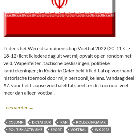
Tijdens het Wereldkampioenschap Voetbal 2022 (20-11 <->
18-12) licht ik iedere dag uit wat mij opvalt op en rondom het
veld. Wapenfeiten, tactische beslissingen, politieke
kanttekeningen; in
Kolder in Qatar
bekijk ik dit al op voorhand
historische toernooi door mijn persoonlijke lens. Vandaag deel
#7: voor het Iraanse voetbalelftal speelt er dit toernooi veel
meer dan alleen voetbal.
Kolder in Qatar (#7): Zwijgen bij het Iraanse volksli
Lees verder
→
COLUMN
DICTATUUR
IRAN
KOLDER IN QATAR
POLITIEK ACTIVISME
SPORT
VOETBAL
WK 2022