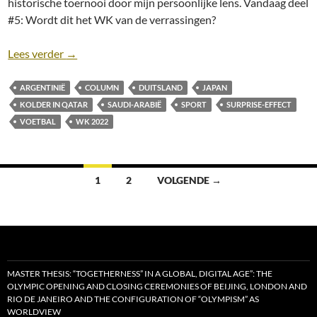
historische toernooi door mijn persoonlijke lens. Vandaag deel
#5: Wordt dit het WK van de verrassingen?
Kolder in Qatar (#5): Wordt dit het WK van de verr
Lees verder
→
ARGENTINIË
COLUMN
DUITSLAND
JAPAN
KOLDER IN QATAR
SAUDI-ARABIË
SPORT
SURPRISE-EFFECT
VOETBAL
WK 2022
Berichten
1
2
VOLGENDE →
navigatie
MASTER THESIS: “TOGETHERNESS” IN A GLOBAL, DIGITAL AGE”: THE
OLYMPIC OPENING AND CLOSING CEREMONIES OF BEIJING, LONDON AND
RIO DE JANEIRO AND THE CONFIGURATION OF “OLYMPISM” AS
WORLDVIEW