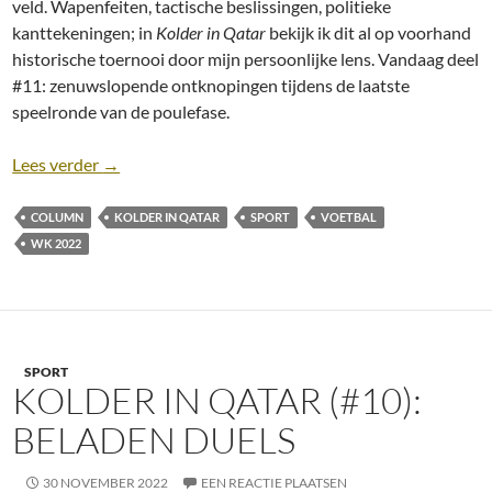
veld. Wapenfeiten, tactische beslissingen, politieke
kanttekeningen; in
Kolder in Qatar
bekijk ik dit al op voorhand
historische toernooi door mijn persoonlijke lens. Vandaag deel
#11: zenuwslopende ontknopingen tijdens de laatste
speelronde van de poulefase.
Kolder in Qatar (#11): Zenuwslopende ontknoping
Lees verder
→
COLUMN
KOLDER IN QATAR
SPORT
VOETBAL
WK 2022
SPORT
KOLDER IN QATAR (#10):
BELADEN DUELS
30 NOVEMBER 2022
EEN REACTIE PLAATSEN