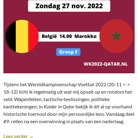
Tijdens het Wereldkampioenschap Voetbal 2022 (20-11 <->
18-12) licht ik regelmatig uit wat mij opvalt op en rondom het
veld. Wapenfeiten, tactische beslissingen, politieke
kanttekeningen; in
Kolder in Qatar
bekijk ik dit al op voorhand
historische toernooi door mijn persoonlijke lens. Vandaag deel
#9: rellen na een overwinning in plaats van een nederlaag.
Kolder in Qatar (#9): Rellen na een overwinning
Lees verder
→