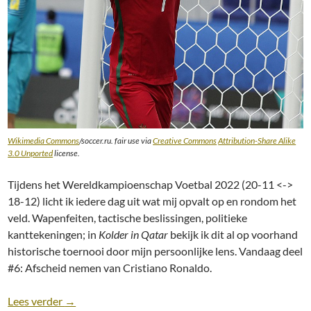
Wikimedia Commons
/soccer.ru. fair use via
Creative Commons
Attribution-Share Alike
3.0 Unported
license.
Tijdens het Wereldkampioenschap Voetbal 2022 (20-11 <->
18-12) licht ik iedere dag uit wat mij opvalt op en rondom het
veld. Wapenfeiten, tactische beslissingen, politieke
kanttekeningen; in
Kolder in Qatar
bekijk ik dit al op voorhand
historische toernooi door mijn persoonlijke lens. Vandaag deel
#6: Afscheid nemen van Cristiano Ronaldo.
Kolder in Qatar (#6): Afscheid van Cristiano Ronald
Lees verder
→