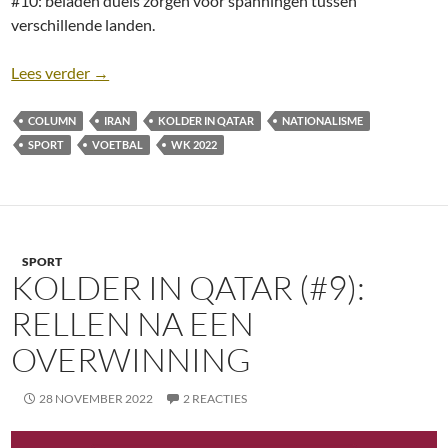
#10: beladen duels zorgen voor spanningen tussen
verschillende landen.
Kolder in Qatar (#10): Beladen duels
Lees verder
→
COLUMN
IRAN
KOLDER IN QATAR
NATIONALISME
SPORT
VOETBAL
WK 2022
SPORT
KOLDER IN QATAR (#9):
RELLEN NA EEN
OVERWINNING
28 NOVEMBER 2022
2 REACTIES