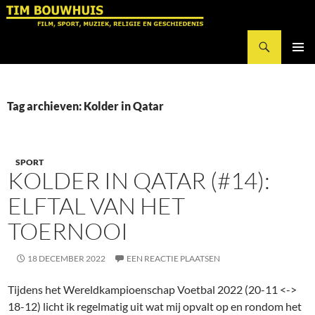
Ga
naar
Zoeken
de
Tim Bouwhuis
inhoud
PRIMAI
MENU
Tag archieven: Kolder in Qatar
SPORT
KOLDER IN QATAR (#14):
ELFTAL VAN HET
TOERNOOI
18 DECEMBER 2022
EEN REACTIE PLAATSEN
Tijdens het Wereldkampioenschap Voetbal 2022 (20-11 <->
18-12) licht ik regelmatig uit wat mij opvalt op en rondom het