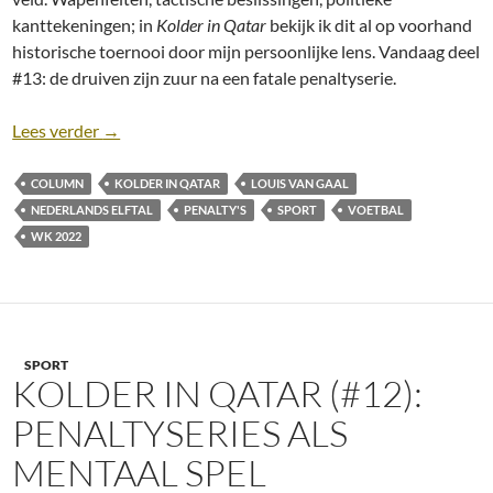
kanttekeningen; in
Kolder in Qatar
bekijk ik dit al op voorhand
historische toernooi door mijn persoonlijke lens. Vandaag deel
#13: de druiven zijn zuur na een fatale penaltyserie.
Kolder in Qatar (#13): De druiven zijn zuur
Lees verder
→
COLUMN
KOLDER IN QATAR
LOUIS VAN GAAL
NEDERLANDS ELFTAL
PENALTY'S
SPORT
VOETBAL
WK 2022
SPORT
KOLDER IN QATAR (#12):
PENALTYSERIES ALS
MENTAAL SPEL