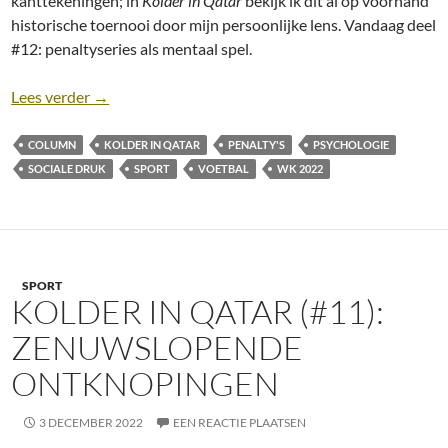
kanttekeningen; in
Kolder in Qatar
bekijk ik dit al op voorhand
historische toernooi door mijn persoonlijke lens. Vandaag deel
#12: penaltyseries als mentaal spel.
Kolder in Qatar (#12): Penaltyseries als mentaal spe
Lees verder
→
COLUMN
KOLDER IN QATAR
PENALTY'S
PSYCHOLOGIE
SOCIALE DRUK
SPORT
VOETBAL
WK 2022
SPORT
KOLDER IN QATAR (#11):
ZENUWSLOPENDE
ONTKNOPINGEN
3 DECEMBER 2022
EEN REACTIE PLAATSEN