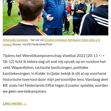
Wikimedia Commons
– fair use via
Creative Commons
Attribution-Share Alike 2.0
Generic
license. Via ING Nederland/Flickr
Tijdens het Wereldkampioenschap Voetbal 2022 (20-11 <->
18-12) licht ik iedere dag uit wat mij opvalt op en rondom het
veld. Wapenfeiten, tactische beslissingen, politieke
kanttekeningen; in
Kolder in Qatar
bekijk ik dit al op voorhand
historische toernooi door mijn persoonlijke lens. Vandaag deel
#8: zoals het Nederlands Elftal tegen Ecuador speelde, worden
we géén wereldkampioen.
Kolder in Qatar (#8): Zo word je géén wereldkampi
Lees verder
→