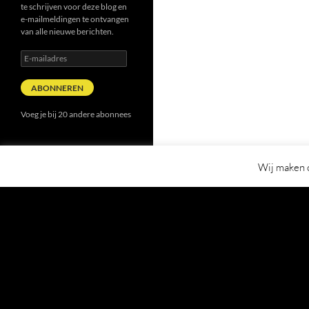
te schrijven voor deze blog en
e-mailmeldingen te ontvangen
van alle nieuwe berichten.
E-
mailadres
ABONNEREN
Voeg je bij 20 andere abonnees
Wij maken o