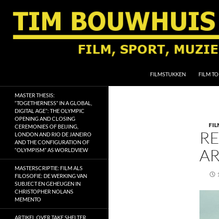
Ga
naar
de
inhoud
Zoeken
Tim Bouwhuis
FILMSTUKKEN
FILM TO
Film, sport, muziek, religie en
MASTER THESIS:
geschiedenis
“TOGETHERNESS” IN A GLOBAL,
DIGITAL AGE”: THE OLYMPIC
OPENING AND CLOSING
FIL
CEREMONIES OF BEIJING,
RE
LONDON AND RIO DE JANEIRO
AND THE CONFIGURATION OF
AR
“OLYMPISM” AS WORLDVIEW
MASTERSCRIPTIE: FILM ALS
FILOSOFIE: DE WERKING VAN
SUBJECT EN GEHEUGEN IN
CHRISTOPHER NOLANS
MEMENTO
ARTIKEL OVER TAKE SHELTER