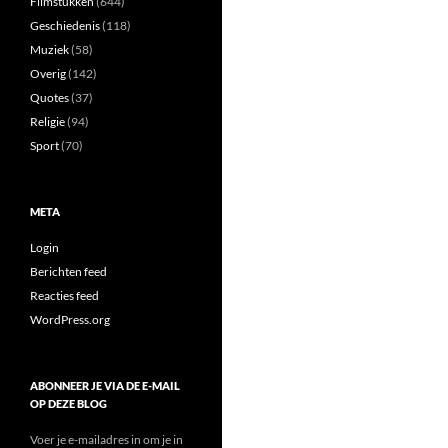
Filmstukken
(644)
Geschiedenis
(118)
Muziek
(58)
Overig
(142)
Quotes
(37)
Religie
(94)
Sport
(70)
META
Login
Berichten feed
Reacties feed
WordPress.org
ABONNEER JE VIA DE E-MAIL
OP DEZE BLOG
Voer je e-mailadres in om je in