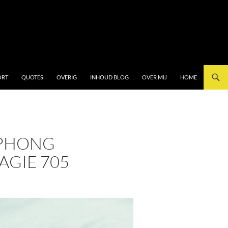
ORT
QUOTES
OVERIG
INHOUD BLOG
OVER MIJ
HOME
IPHONG
AGIE 705