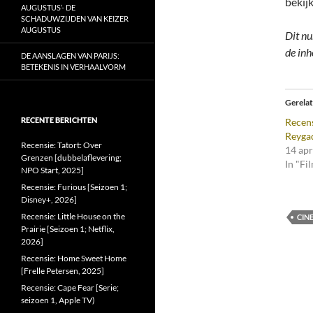
bekij
AUGUSTUS’- DE
SCHADUWZIJDEN VAN KEIZER
AUGUSTUS
Dit nu
de inh
DE AANSLAGEN VAN PARIJS:
BETEKENIS IN VERHAALVORM
Gerela
RECENTE BERICHTEN
Recens
Reygad
Recensie: Tatort: Over
14 apr
Grenzen [dubbelaflevering;
In "Fi
NPO Start, 2025]
Recensie: Furious [Seizoen 1;
Disney+, 2026]
Recensie: Little House on the
CIN
Prairie [Seizoen 1; Netflix,
2026]
Recensie: Home Sweet Home
[Frelle Petersen, 2025]
Recensie: Cape Fear [Serie;
seizoen 1, Apple TV)