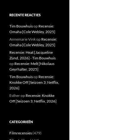
RECENTE REACTIES
Tim Bouwhuis
op
Recensie:
Omaha [Cole Webley, 2025]
Annemarie Vink
op
Recensie:
Omaha [Cole Webley, 2025]
Recensie: Heat [Jacqueline
Zünd, 2026] - Tim Bouwhuis
op
Recensie: Melt [Nikolaus
Geyrhalter, 2025]
Tim Bouwhuis
op
Recensie:
Knokke Off [Seizoen 3; Netflix,
2026]
Esther
op
Recensie: Knokke
Off [Seizoen 3; Netflix, 2026]
CATEGORIEËN
Filmrecensies
(479)