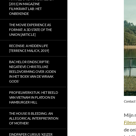
[2011] IN MAGAZINE
FILMKRANT LAB: HET
ONBEKENDE
THE MOVIE EXPERIENCE AS
FORMAT: A 3D STATE OF THE
UNION [ARTICLE]
RECENSIE: A HIDDEN LIFE
[TERRENCE MALICK, 2019]
BACHELOR EINDSCRIPTIE:
NEGATIEVE CHRISTELIJKE
BEELDVORMING OVER JODEN
IN HET ‘BOEK VAN DE WRAAK
GODS’
PROFIELWERKSTUK: HET BEELD
VAN VIETNAM IN PLATOON EN
Contact
HAMBURGER HILL
THE HOUSE IS BLEEDING: AN
Mijn 
ALLEGORICAL INTERPRETATION
Filmm
OF MOTHER!
de on
EINDPAPER CURSUS ‘KEIZER