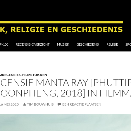
P-100
RECENSIE-OVERZICHT
MUZIEK
GESCHIEDENIS
RELIGIE
SP
MRECENSIES
,
FILMSTUKKEN
CENSIE MANTA RAY [PHUTT
OONPHENG, 2018] IN FILMM
16 MEI 2020
TIM BOUWHUIS
EEN REACTIE PLAATSEN