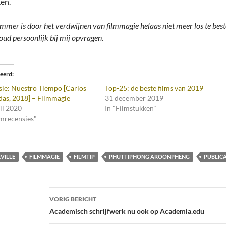
ken.
mmer is door het verdwijnen van filmmagie helaas niet meer los te best
oud persoonlijk bij mij opvragen.
teerd
ie: Nuestro Tiempo [Carlos
Top-25: de beste films van 2019
as, 2018] – Filmmagie
31 december 2019
il 2020
In "Filmstukken"
lmrecensies"
EVILLE
FILMMAGIE
FILMTIP
PHUTTIPHONG AROONPHENG
PUBLICA
Bericht
VORIG BERICHT
navigatie
Academisch schrijfwerk nu ook op Academia.edu