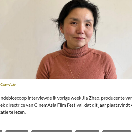
a
CinemAsia
Indebioscoop interviewde ik vorige week Jia Zhao, producente v
iek directrice van CinemAsia Film Festival, dat dit jaar plaatsvindt
atie te lezen.