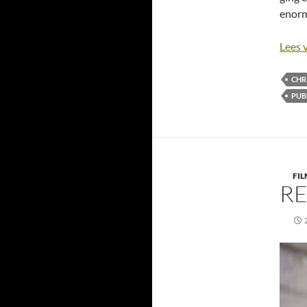
enorm
Lees 
CHR
PUB
FIL
RE