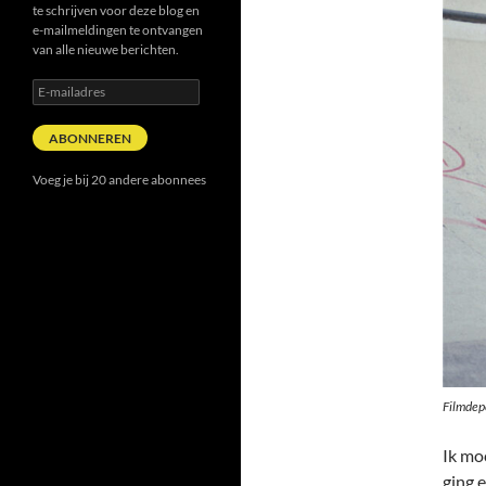
te schrijven voor deze blog en
e-mailmeldingen te ontvangen
van alle nieuwe berichten.
E-
mailadres
ABONNEREN
Voeg je bij 20 andere abonnees
Filmdep
Ik mo
ging 