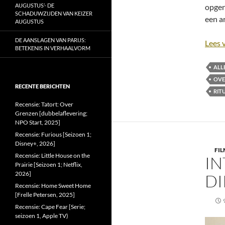
AUGUSTUS’- DE
opgen
SCHADUWZIJDEN VAN KEIZER
een ar
AUGUSTUS
DE AANSLAGEN VAN PARIJS:
Lees 
BETEKENIS IN VERHAALVORM
ALL
OVE
RECENTE BERICHTEN
RIT
Recensie: Tatort: Over
Grenzen [dubbelaflevering;
NPO Start, 2025]
Recensie: Furious [Seizoen 1;
Disney+, 2026]
FI
Recensie: Little House on the
IN
Prairie [Seizoen 1; Netflix,
2026]
DI
Recensie: Home Sweet Home
[Frelle Petersen, 2025]
Recensie: Cape Fear [Serie;
seizoen 1, Apple TV)