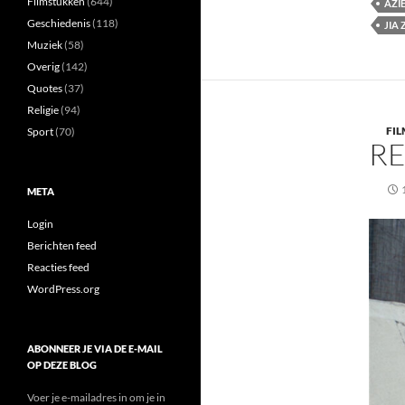
Filmstukken
(644)
AZI
Geschiedenis
(118)
JIA
Muziek
(58)
Overig
(142)
Quotes
(37)
Religie
(94)
FIL
Sport
(70)
RE
META
Login
Berichten feed
Reacties feed
WordPress.org
ABONNEER JE VIA DE E-MAIL
OP DEZE BLOG
Voer je e-mailadres in om je in