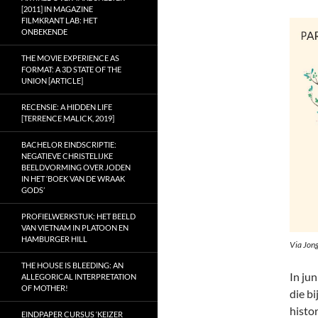
[2011] IN MAGAZINE
FILMKRANT LAB: HET
ONBEKENDE
THE MOVIE EXPERIENCE AS
FORMAT: A 3D STATE OF THE
UNION [ARTICLE]
RECENSIE: A HIDDEN LIFE
[TERRENCE MALICK, 2019]
BACHELOR EINDSCRIPTIE:
NEGATIEVE CHRISTELIJKE
BEELDVORMING OVER JODEN
IN HET ‘BOEK VAN DE WRAAK
GODS’
PROFIELWERKSTUK: HET BEELD
VAN VIETNAM IN PLATOON EN
HAMBURGER HILL
Via Jon
THE HOUSE IS BLEEDING: AN
In ju
ALLEGORICAL INTERPRETATION
OF MOTHER!
die b
histor
EINDPAPER CURSUS ‘KEIZER