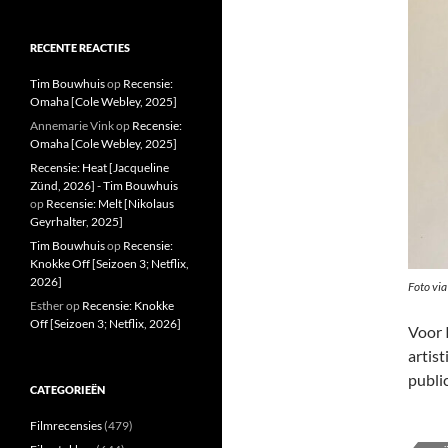
RECENTE REACTIES
Tim Bouwhuis
op
Recensie:
Omaha [Cole Webley, 2025]
Annemarie Vink
op
Recensie:
Omaha [Cole Webley, 2025]
Recensie: Heat [Jacqueline
Zünd, 2026] - Tim Bouwhuis
op
Recensie: Melt [Nikolaus
Geyrhalter, 2025]
Tim Bouwhuis
op
Recensie:
Knokke Off [Seizoen 3; Netflix,
2026]
Foto vi
Esther
op
Recensie: Knokke
Off [Seizoen 3; Netflix, 2026]
Voor 
artist
public
CATEGORIEËN
Filmrecensies
(479)