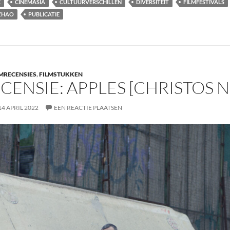
Ë
CINEMASIA
CULTUURVERSCHILLEN
DIVERSITEIT
FILMFESTIVALS
 ZHAO
PUBLICATIE
MRECENSIES
,
FILMSTUKKEN
CENSIE: APPLES [CHRISTOS N
14 APRIL 2022
EEN REACTIE PLAATSEN