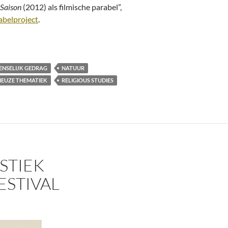
Saison
(2012) als filmische parabel”,
abelproject
.
sheid”
ENSELIJK GEDRAG
NATUUR
IEUZE THEMATIEK
RELIGIOUS STUDIES
STIEK
ESTIVAL