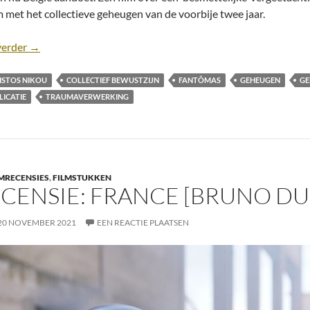
 met het collectieve geheugen van de voorbije twee jaar.
Recensie: Apples [Christos Nikou, 2020]
verder
→
ISTOS NIKOU
COLLECTIEF BEWUSTZIJN
FANTÔMAS
GEHEUGEN
GE
LICATIE
TRAUMAVERWERKING
MRECENSIES
,
FILMSTUKKEN
CENSIE: FRANCE [BRUNO DU
20 NOVEMBER 2021
EEN REACTIE PLAATSEN