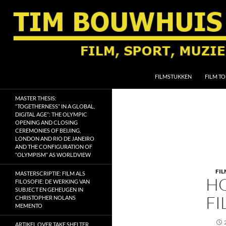
Ga
naar
de
inhoud
Zoeken
Tim Bouwhuis
FILMSTUKKEN
FILM TO
Film, sport, muziek, religie en
MASTER THESIS:
geschiedenis
“TOGETHERNESS” IN A GLOBAL,
DIGITAL AGE”: THE OLYMPIC
OPENING AND CLOSING
CEREMONIES OF BEIJING,
LONDON AND RIO DE JANEIRO
AND THE CONFIGURATION OF
“OLYMPISM” AS WORLDVIEW
FI
MASTERSCRIPTIE: FILM ALS
HO
FILOSOFIE: DE WERKING VAN
SUBJECT EN GEHEUGEN IN
FI
CHRISTOPHER NOLANS
MEMENTO
ARTIKEL OVER TAKE SHELTER