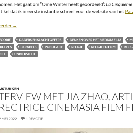
omen. Het gaat om “Ome Winter heeft geoordeeld’:
La Cinquième 
tikel dat ik in eerste instantie schreef voor de website van het
Par
Hoofdstukpublicatie over parabel en film in “Parels van Wij
verder
→
EGORIE
DADERS EN SLACHTOFFERS
DENKEN OVER HET MEDIUM FILM
M
RLEVEN
PARABELS
PUBLICATIE
RELIGIE
RELIGIE EN FILM
RELIG
UEEL
UNIVERSITEIT
LMSTUKKEN
TERVIEW MET JIA ZHAO, ARTI
RECTRICE CINEMASIA FILM F
9 MEI 2022
1 REACTIE