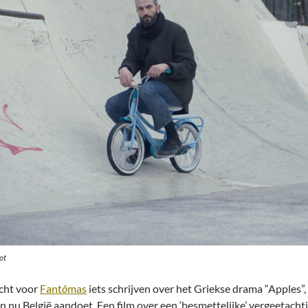
ot
cht voor
Fant
ô
mas
iets schrijven over het Griekse drama “Apples”,
en nu België aandoet. Een film over een ‘besmettelijke’ vergeetacht