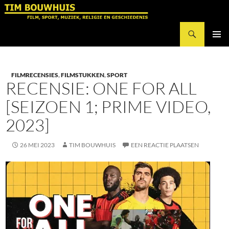
Ga
naar
Zoeken
de
Tim Bouwhuis
inhoud
PRIMAI
MENU
FILMRECENSIES
,
FILMSTUKKEN
,
SPORT
RECENSIE: ONE FOR ALL
[SEIZOEN 1; PRIME VIDEO,
2023]
26 MEI 2023
TIM BOUWHUIS
EEN REACTIE PLAATSEN