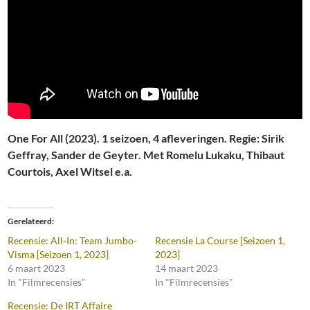
One For All (2023). 1 seizoen, 4 afleveringen. Regie: Sirik
Geffray, Sander de Geyter. Met Romelu Lukaku, Thibaut
Courtois, Axel Witsel e.a.
Gerelateerd
Recensie: All-In: Team Jumbo-
Recensie La Course [Seizoen 1,
Visma [Seizoen 1, 2023]
2023]
6 maart 2023
14 maart 2023
In "Filmrecensies"
In "Filmrecensies"
Recensie: De IRT Affaire