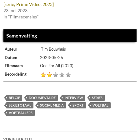
[serie; Prime Video, 2023]
23 mei 2023
In "Filmrecensies"
Samenvatting
Auteur
Tim Bouwhuis
Datum
2023-05-26
Filmnaam
One For All (2023)
Beoordeling
BELGIË
DOCUMENTAIRE
INTERVIEW
SERIES
SERIETOTAAL
SOCIAL MEDIA
SPORT
VOETBAL
VOETBALLERS
Bericht
VORIG BERICHT