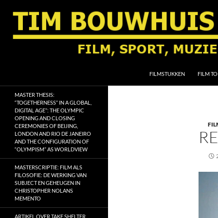
Ga
naar
de
inhoud
Zoeken
Tim Bouwhuis
FILMSTUKKEN
FILM TO
Film, sport, muziek, religie en
MASTER THESIS:
geschiedenis
“TOGETHERNESS” IN A GLOBAL,
DIGITAL AGE”: THE OLYMPIC
OPENING AND CLOSING
FIL
CEREMONIES OF BEIJING,
RE
LONDON AND RIO DE JANEIRO
AND THE CONFIGURATION OF
“OLYMPISM” AS WORLDVIEW
MASTERSCRIPTIE: FILM ALS
FILOSOFIE: DE WERKING VAN
SUBJECT EN GEHEUGEN IN
CHRISTOPHER NOLANS
MEMENTO
ARTIKEL OVER TAKE SHELTER