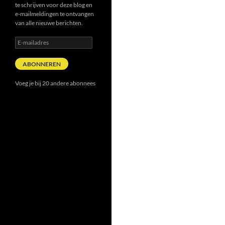
te schrijven voor deze blog en
e-mailmeldingen te ontvangen
van alle nieuwe berichten.
E-
mailadres
ABONNEREN
Voeg je bij 20 andere abonnees