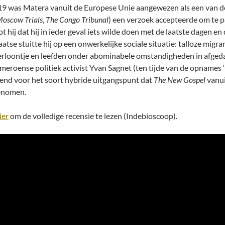
19 was Matera vanuit de Europese Unie aangewezen als een van 
Moscow Trials
,
The Congo Tribunal
) een verzoek accepteerde om te pa
t hij dat hij in ieder geval iets wilde doen met de laatste dagen en
aatse stuitte hij op een onwerkelijke sociale situatie: talloze mig
rloontje en leefden onder abominabele omstandigheden in afgeda
meroense politiek activist Yvan Sagnet (ten tijde van de opnames ‘u
end voor het soort hybride uitgangspunt dat
The New Gospel
vanui
enomen.
ier
om de volledige recensie te lezen (Indebioscoop).