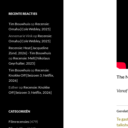
RECENTE REACTIES
Tim Bouwhuis
op
Recensie:
Omaha [Cole Webley, 2025]
Annemarie Vink
op
Recensie:
Omaha [Cole Webley, 2025]
Recensie: Heat [Jacqueline
Zünd, 2026] - Tim Bouwhuis
op
Recensie: Melt [Nikolaus
Geyrhalter, 2025]
Tim Bouwhuis
op
Recensie:
Knokke Off [Seizoen 3; Netflix,
The 
2026]
Esther
op
Recensie: Knokke
Vanaf 
Off [Seizoen 3; Netflix, 2026]
Gerela
CATEGORIEËN
Te gas
Filmrecensies
(479)
talksh