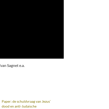
van Sagnet e.a.
Paper: de schuldvraag van Jezus’
dood en anti-Judaïsche