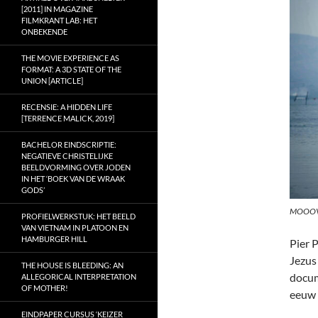
[2011] IN MAGAZINE
FILMKRANT LAB: HET
ONBEKENDE
THE MOVIE EXPERIENCE AS
FORMAT: A 3D STATE OF THE
UNION [ARTICLE]
RECENSIE: A HIDDEN LIFE
[TERRENCE MALICK, 2019]
BACHELOR EINDSCRIPTIE:
NEGATIEVE CHRISTELIJKE
BEELDVORMING OVER JODEN
IN HET ‘BOEK VAN DE WRAAK
GODS’
MOOO
PROFIELWERKSTUK: HET BEELD
VAN VIETNAM IN PLATOON EN
HAMBURGER HILL
Pier 
Jezus
THE HOUSE IS BLEEDING: AN
docum
ALLEGORICAL INTERPRETATION
OF MOTHER!
eeuw 
EINDPAPER CURSUS ‘KEIZER