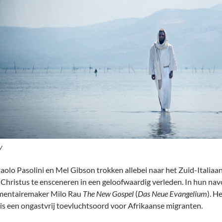
V
Paolo Pasolini en Mel Gibson trokken allebei naar het Zuid-Italiaa
 Christus te ensceneren in een geloofwaardig verleden. In hun na
entairemaker Milo Rau
The New Gospel
(
Das Neue Evangelium
). H
is een ongastvrij toevluchtsoord voor Afrikaanse migranten.