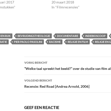
uari 2017
20 maart 2018
lmstukken"
In "Filmrecensies"
 EN RIJK
BEVRIJDINGSTHEOLOGIE
DOCUMENTAIRE
INDEBIOSCOOP
RATIE
PIER PAOLO PASOLINI
RACISME
RELIGIE EN FILM
RELIGIE EN
Bericht
VORIG BERICHT
navigatie
”Welke taal spreekt het beeld?” over de studie van film a
VOLGEND BERICHT
Recensie: Red Road [Andrea Arnold, 2006]
GEEF EEN REACTIE