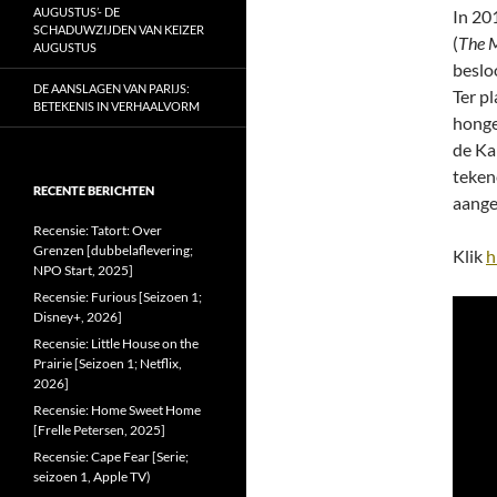
AUGUSTUS’- DE
In 20
SCHADUWZIJDEN VAN KEIZER
(
The 
AUGUSTUS
besloo
DE AANSLAGEN VAN PARIJS:
Ter pl
BETEKENIS IN VERHAALVORM
honge
de Ka
teken
RECENTE BERICHTEN
aang
Recensie: Tatort: Over
Grenzen [dubbelaflevering;
Klik
h
NPO Start, 2025]
Recensie: Furious [Seizoen 1;
Disney+, 2026]
Recensie: Little House on the
Prairie [Seizoen 1; Netflix,
2026]
Recensie: Home Sweet Home
[Frelle Petersen, 2025]
Recensie: Cape Fear [Serie;
seizoen 1, Apple TV)