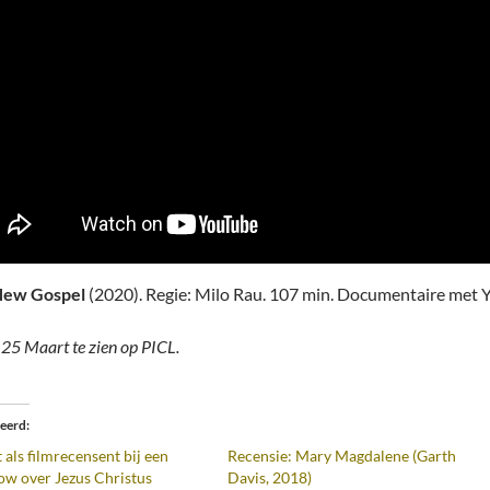
New Gospel
(2020). Regie: Milo Rau. 107 min. Documentaire met Y
25 Maart te zien op PICL.
teerd
t als filmrecensent bij een
Recensie: Mary Magdalene (Garth
ow over Jezus Christus
Davis, 2018)