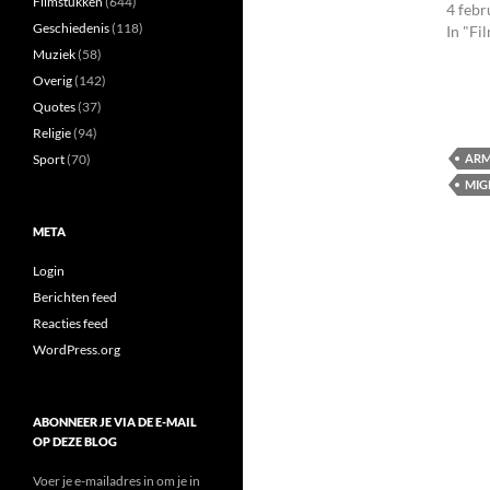
Filmstukken
(644)
4 febr
Geschiedenis
(118)
In "Fi
Muziek
(58)
Overig
(142)
Quotes
(37)
Religie
(94)
ARM
Sport
(70)
MIG
META
Login
Berichten feed
Reacties feed
WordPress.org
ABONNEER JE VIA DE E-MAIL
OP DEZE BLOG
Voer je e-mailadres in om je in