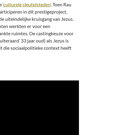
de
‘culturele sleutelsteden’
. Toen Rau
rticiperen in dit prestigeproject,
 de uiteindelijke kruisgang van Jezus.
ranten werkten er voor een
nkte ruimtes. De castingkeuze voor
iteraard’ 33 jaar oud) als Jezus is
t die sociaalpolitieke context heeft