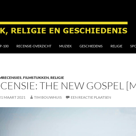
P-100
RECENSIE-OVERZICHT
MUZIEK
GESCHIEDENIS
RELIGIE
SP
MRECENSIES
,
FILMSTUKKEN
,
RELIGIE
CENSIE: THE NEW GOSPEL [M
21 MAART 2021
TIM BOUWHUIS
EEN REACTIE PLAATSEN