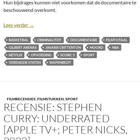
Hun bijdrages kunnen niet voorkomen dat de documentaire te
beschouwend overkomt.
Recensie: Untold: Shooting Guards [Netflix; Walt
Lees verder
→
BASKETBAL
CRIMINALITEIT
DOCUMENTAIRE
FILMTOTAAL
GILBERT ARENAS
JAVARIS CRITTENTON
MOORD
NBA
NETFLIX
OPVOEDING
SCORE: 5
SPORT
VERENIGDE STATEN
WAPENBEZIT
FILMRECENSIES
,
FILMSTUKKEN
,
SPORT
RECENSIE: STEPHEN
CURRY: UNDERRATED
[APPLE TV+; PETER NICKS,