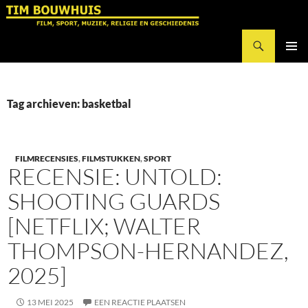
Ga
naar
Zoeken
de
Tim Bouwhuis
inhoud
PRIMAI
MENU
Tag archieven: basketbal
FILMRECENSIES
,
FILMSTUKKEN
,
SPORT
RECENSIE: UNTOLD:
SHOOTING GUARDS
[NETFLIX; WALTER
THOMPSON-HERNANDEZ,
2025]
13 MEI 2025
EEN REACTIE PLAATSEN