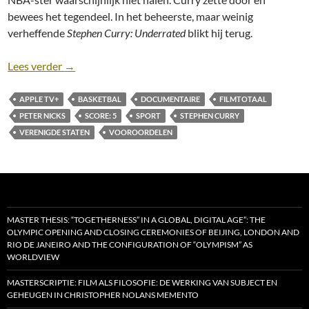
bewees het tegendeel. In het beheerste, maar weinig
verheffende
Stephen Curry: Underrated
blikt hij terug.
Recensie: Stephen Curry: Underrated [Apple TV+; P
Lees verder
→
APPLE TV+
BASKETBAL
DOCUMENTAIRE
FILMTOTAAL
PETER NICKS
SCORE: 5
SPORT
STEPHEN CURRY
VERENIGDE STATEN
VOOROORDELEN
MASTER THESIS: “TOGETHERNESS” IN A GLOBAL, DIGITAL AGE”: THE
OLYMPIC OPENING AND CLOSING CEREMONIES OF BEIJING, LONDON AND
RIO DE JANEIRO AND THE CONFIGURATION OF “OLYMPISM” AS
WORLDVIEW
MASTERSCRIPTIE: FILM ALS FILOSOFIE: DE WERKING VAN SUBJECT EN
GEHEUGEN IN CHRISTOPHER NOLANS MEMENTO