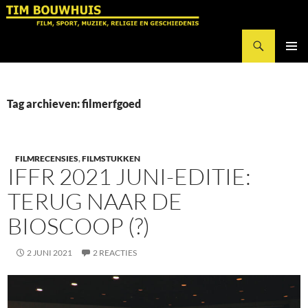
Ga
naar
Zoeken
de
Tim Bouwhuis
inhoud
PRIMAI
MENU
Tag archieven: filmerfgoed
FILMRECENSIES
,
FILMSTUKKEN
IFFR 2021 JUNI-EDITIE:
TERUG NAAR DE
BIOSCOOP (?)
2 JUNI 2021
2 REACTIES