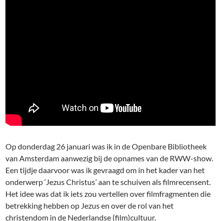
Op donderdag 26 januari was ik in de Openbare Bibliotheek
van Amsterdam aanwezig bij de opnames van de RWW-show.
Een tijdje daarvoor was ik gevraagd om in het kader van het
onderwerp ‘Jezus Christus’ aan te schuiven als filmrecensent.
Het idee was dat ik iets zou vertellen over filmfragmenten die
betrekking hebben op Jezus en over de rol van het
christendom in de Nederlandse (film)cultuur.