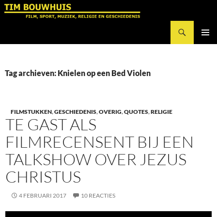
Ga
naar
Zoeken
de
Tim Bouwhuis
inhoud
PRIMAI
MENU
Tag archieven: Knielen op een Bed Violen
FILMSTUKKEN
,
GESCHIEDENIS
,
OVERIG
,
QUOTES
,
RELIGIE
TE GAST ALS
FILMRECENSENT BIJ EEN
TALKSHOW OVER JEZUS
CHRISTUS
4 FEBRUARI 2017
10 REACTIES