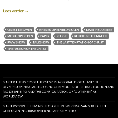
Te gast als filmrecensent bij een talkshow over Jezu
Lees verder
→
CELESTINE RAVEN
KNIELEN OP EEN BED VIOLEN
MARTIN SCORSESE
MEDIA-OPTREDEN
PAPER
RELIGIE
RELIGIEUZE THEMATIEK
RWW SHOW
TALKSHOW
THE LAST TEMPTATION OF CHRIST
THE PASSION OF THE CHRIST
MASTER THESIS: “TOGETHERNESS” IN A GLOBAL, DIGITAL AGE”: THE
OLYMPIC OPENING AND CLOSING CEREMONIES OF BEIJING, LONDON AND
RIO DE JANEIRO AND THE CONFIGURATION OF “OLYMPISM” AS
WORLDVIEW
MASTERSCRIPTIE: FILM ALS FILOSOFIE: DE WERKING VAN SUBJECT EN
GEHEUGEN IN CHRISTOPHER NOLANS MEMENTO