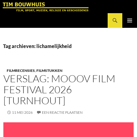
Ga
naar
Zoeken
de
Tim Bouwhuis
inhoud
PRIMAI
MENU
Tag archieven: lichamelijkheid
FILMRECENSIES
,
FILMSTUKKEN
VERSLAG: MOOOV FILM
FESTIVAL 2026
[TURNHOUT]
11 MEI 2026
EEN REACTIE PLAATSEN