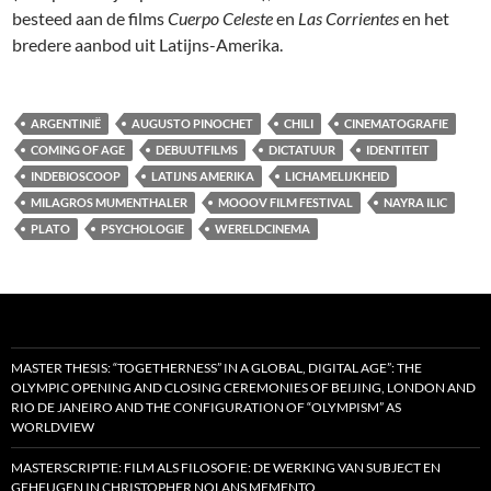
besteed aan de films
Cuerpo Celeste
en
Las Corrientes
en het
bredere aanbod uit Latijns-Amerika.
ARGENTINIË
AUGUSTO PINOCHET
CHILI
CINEMATOGRAFIE
COMING OF AGE
DEBUUTFILMS
DICTATUUR
IDENTITEIT
INDEBIOSCOOP
LATIJNS AMERIKA
LICHAMELIJKHEID
MILAGROS MUMENTHALER
MOOOV FILM FESTIVAL
NAYRA ILIC
PLATO
PSYCHOLOGIE
WERELDCINEMA
MASTER THESIS: “TOGETHERNESS” IN A GLOBAL, DIGITAL AGE”: THE
OLYMPIC OPENING AND CLOSING CEREMONIES OF BEIJING, LONDON AND
RIO DE JANEIRO AND THE CONFIGURATION OF “OLYMPISM” AS
WORLDVIEW
MASTERSCRIPTIE: FILM ALS FILOSOFIE: DE WERKING VAN SUBJECT EN
GEHEUGEN IN CHRISTOPHER NOLANS MEMENTO