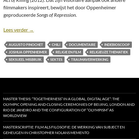
filmmakers inspireert, bewijst het door Oppenheimer
geproduceerde
Songs of Repression
.
Recensie: Songs of Repression [Estephan Wagner 
Lees verder
→
AUGUSTO PINOCHET
CHILI
DOCUMENTAIRE
INDEBIOSCOOP
JOSHUA OPPENHEIMER
RELIGIE EN FILM
RELIGIEUZE THEMATIEK
SEKSUEEL MISBRUIK
SEKTES
TRAUMAVERWERKING
MASTER THESIS: “TOGETHERNESS” IN A GLOBAL, DIGITAL AGE”: THE
OLYMPIC OPENING AND CLOSING CEREMONIES OF BEIJING, LONDON AND
RIO DE JANEIRO AND THE CONFIGURATION OF “OLYMPISM” AS
WORLDVIEW
MASTERSCRIPTIE: FILM ALS FILOSOFIE: DE WERKING VAN SUBJECT EN
GEHEUGEN IN CHRISTOPHER NOLANS MEMENTO