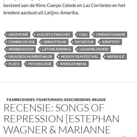
besteed aan de films
Cuerpo Celeste
en
Las Corrientes
en het
bredere aanbod uit Latijns-Amerika.
ARGENTINIË
AUGUSTO PINOCHET
CHILI
CINEMATOGRAFIE
COMING OF AGE
DEBUUTFILMS
DICTATUUR
IDENTITEIT
INDEBIOSCOOP
LATIJNS AMERIKA
LICHAMELIJKHEID
MILAGROS MUMENTHALER
MOOOV FILM FESTIVAL
NAYRA ILIC
PLATO
PSYCHOLOGIE
WERELDCINEMA
FILMRECENSIES
,
FILMSTUKKEN
,
GESCHIEDENIS
,
RELIGIE
RECENSIE: SONGS OF
REPRESSION [ESTEPHAN
WAGNER & MARIANNE