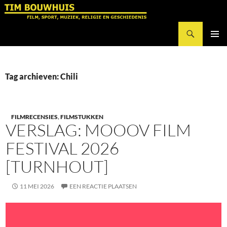
Ga
naar
Zoeken
de
Tim Bouwhuis
inhoud
PRIMAI
MENU
Tag archieven: Chili
FILMRECENSIES
,
FILMSTUKKEN
VERSLAG: MOOOV FILM
FESTIVAL 2026
[TURNHOUT]
11 MEI 2026
EEN REACTIE PLAATSEN