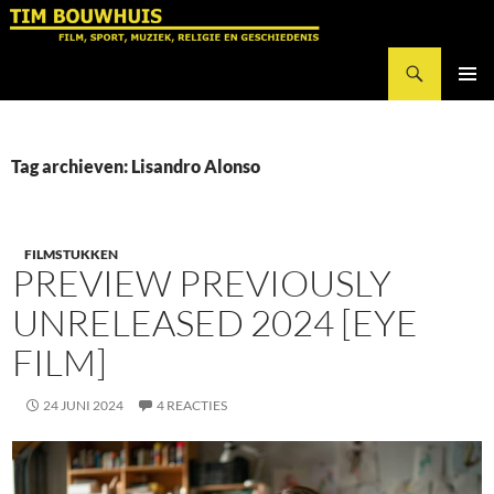
Ga
naar
Zoeken
de
Tim Bouwhuis
inhoud
PRIMAI
MENU
Tag archieven: Lisandro Alonso
FILMSTUKKEN
PREVIEW PREVIOUSLY
UNRELEASED 2024 [EYE
FILM]
24 JUNI 2024
4 REACTIES