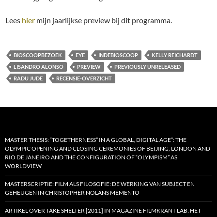
Lees
hier
mijn jaarlijkse preview bij dit programma.
BIOSCOOPBEZOEK
EYE
INDEBIOSCOOP
KELLY REICHARDT
LISANDRO ALONSO
PREVIEW
PREVIOUSLY UNRELEASED
RADU JUDE
RECENSIE-OVERZICHT
MASTER THESIS: “TOGETHERNESS” IN A GLOBAL, DIGITAL AGE”: THE
OLYMPIC OPENING AND CLOSING CEREMONIES OF BEIJING, LONDON AND
RIO DE JANEIRO AND THE CONFIGURATION OF “OLYMPISM” AS
WORLDVIEW
MASTERSCRIPTIE: FILM ALS FILOSOFIE: DE WERKING VAN SUBJECT EN
GEHEUGEN IN CHRISTOPHER NOLANS MEMENTO
ARTIKEL OVER TAKE SHELTER [2011] IN MAGAZINE FILMKRANT LAB: HET