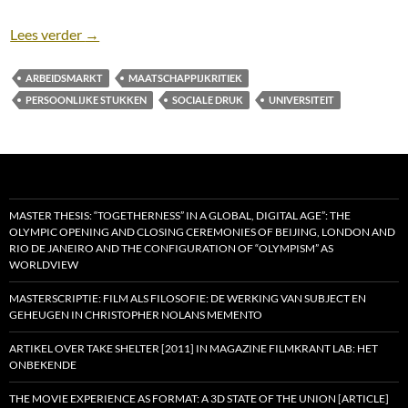
Mijn zoektocht naar een baan na zeven jaar op de un
Lees verder
→
ARBEIDSMARKT
MAATSCHAPPIJKRITIEK
PERSOONLIJKE STUKKEN
SOCIALE DRUK
UNIVERSITEIT
MASTER THESIS: “TOGETHERNESS” IN A GLOBAL, DIGITAL AGE”: THE
OLYMPIC OPENING AND CLOSING CEREMONIES OF BEIJING, LONDON AND
RIO DE JANEIRO AND THE CONFIGURATION OF “OLYMPISM” AS
WORLDVIEW
MASTERSCRIPTIE: FILM ALS FILOSOFIE: DE WERKING VAN SUBJECT EN
GEHEUGEN IN CHRISTOPHER NOLANS MEMENTO
ARTIKEL OVER TAKE SHELTER [2011] IN MAGAZINE FILMKRANT LAB: HET
ONBEKENDE
THE MOVIE EXPERIENCE AS FORMAT: A 3D STATE OF THE UNION [ARTICLE]