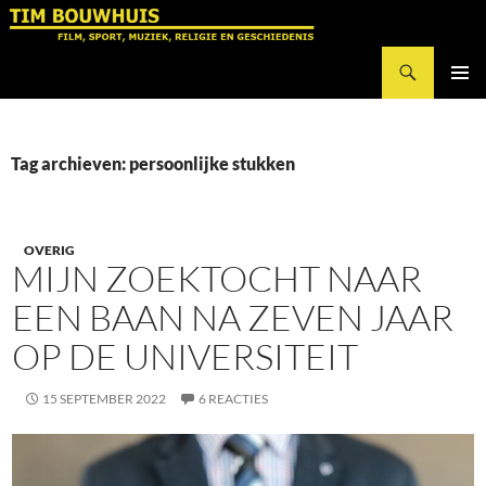
Ga
naar
Zoeken
de
Tim Bouwhuis
inhoud
PRIMAI
MENU
Tag archieven: persoonlijke stukken
OVERIG
MIJN ZOEKTOCHT NAAR
EEN BAAN NA ZEVEN JAAR
OP DE UNIVERSITEIT
15 SEPTEMBER 2022
6 REACTIES