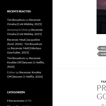
RECENTE REACTIES
Tim Bouwhuis
op
Recensie:
Omaha [Cole Webley, 2025]
Annemarie Vink
op
Recensie:
Omaha [Cole Webley, 2025]
Recensie: Heat [Jacqueline
Zünd, 2026] - Tim Bouwhuis
op
Recensie: Melt [Nikolaus
BRE
Geyrhalter, 2025]
SAB
Tim Bouwhuis
op
Recensie:
Knokke Off [Seizoen 3; Netflix,
2026]
Esther
op
Recensie: Knokke
Off [Seizoen 3; Netflix, 2026]
FI
PR
CATEGORIEËN
GO
Filmrecensies
(479)