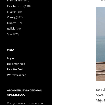
Filmstukken
(644)
Geschiedenis
(118)
Muziek
(58)
Overig
(142)
Quotes
(37)
Religie
(94)
Sport
(70)
META
Login
Berichten feed
Reacties feed
WordPress.org
Een t
ABONNEER JE VIA DE E-MAIL
opval
OP DEZE BLOG
Mépri
Voer je e-mailadres in om je in