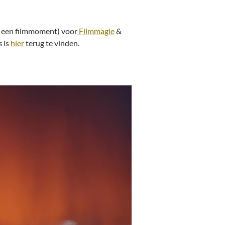
op een filmmoment) voor
Filmmagie
&
s
is
hier
terug te vinden.