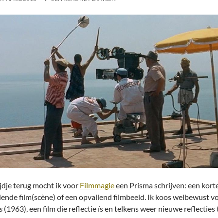
ijdje terug mocht ik voor
Filmmagie
een Prisma schrijven: een kor
lende film(scène) of een opvallend filmbeeld. Ik koos welbewust 
s
(1963), een film die reflectie ís en telkens weer nieuwe reflecties 