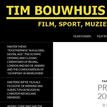
Ga
naar
de
inhoud
Zoeken
Tim Bouwhuis
FILMSTUKKEN
FILM TO
Film, sport, muziek, religie en
MASTER THESIS:
geschiedenis
“TOGETHERNESS” IN A GLOBAL,
DIGITAL AGE”: THE OLYMPIC
OPENING AND CLOSING
CEREMONIES OF BEIJING,
LONDON AND RIO DE JANEIRO
AND THE CONFIGURATION OF
“OLYMPISM” AS WORLDVIEW
FI
MASTERSCRIPTIE: FILM ALS
PR
FILOSOFIE: DE WERKING VAN
SUBJECT EN GEHEUGEN IN
20
CHRISTOPHER NOLANS
MEMENTO
ARTIKEL OVER TAKE SHELTER