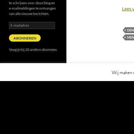
te schrijven voor deze blog en
Lees 
e-mailmeldingen te ontvangen
van alle nieuwe berichten.
E-
mailadres
DEN
MEN
ABONNEREN
Voeg je bij 20 andere abonnees
Wij maken o