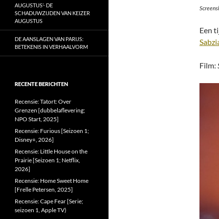
AUGUSTUS’- DE
Screensh
SCHADUWZIJDEN VAN KEIZER
AUGUSTUS
Een t
DE AANSLAGEN VAN PARIJS:
Sabzi
BETEKENIS IN VERHAALVORM
Film:
RECENTE BERICHTEN
Recensie: Tatort: Over
Grenzen [dubbelaflevering;
NPO Start, 2025]
Recensie: Furious [Seizoen 1;
Disney+, 2026]
Recensie: Little House on the
Prairie [Seizoen 1; Netflix,
2026]
Recensie: Home Sweet Home
[Frelle Petersen, 2025]
Recensie: Cape Fear [Serie;
seizoen 1, Apple TV)