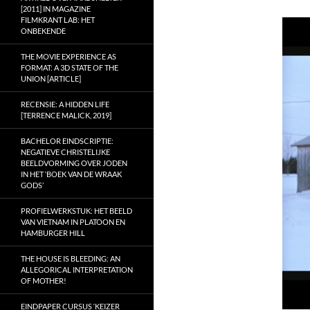
[2011] IN MAGAZINE
FILMKRANT LAB: HET
ONBEKENDE
THE MOVIE EXPERIENCE AS
FORMAT: A 3D STATE OF THE
UNION [ARTICLE]
RECENSIE: A HIDDEN LIFE
[TERRENCE MALICK, 2019]
BACHELOR EINDSCRIPTIE:
NEGATIEVE CHRISTELIJKE
BEELDVORMING OVER JODEN
IN HET ‘BOEK VAN DE WRAAK
GODS’
PROFIELWERKSTUK: HET BEELD
VAN VIETNAM IN PLATOON EN
HAMBURGER HILL
THE HOUSE IS BLEEDING: AN
ALLEGORICAL INTERPRETATION
OF MOTHER!
EINDPAPER CURSUS ‘KEIZER