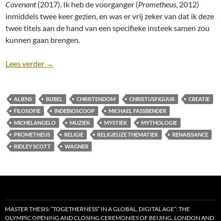
Covenant
(2017). Ik heb de voorganger (
Prometheus
, 2012)
inmiddels twee keer gezien, en was er vrij zeker van dat ik deze
twee titels aan de hand van een specifieke insteek samen zou
kunnen gaan brengen.
Alien: Covenant (2017) en Prometheus (2012): Religi
Lees verder
→
ALIENS
BIJBEL
CHRISTENDOM
CHRISTUSFIGUUR
CREATIE
FILOSOFIE
INDEBIOSCOOP
MICHAEL FASSBENDER
MICHELANGELO
MUZIEK
MYSTIEK
MYTHOLOGIE
PROMETHEUS
RELIGIE
RELIGIEUZE THEMATIEK
RENAISSANCE
RIDLEY SCOTT
WAGNER
MASTER THESIS: “TOGETHERNESS” IN A GLOBAL, DIGITAL AGE”: THE
OLYMPIC OPENING AND CLOSING CEREMONIES OF BEIJING, LONDON AND