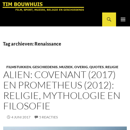
Ga
naar
Zoeken
de
Tim Bouwhuis
inhoud
PRIMAI
MENU
Tag archieven: Renaissance
FILMSTUKKEN
,
GESCHIEDENIS
,
MUZIEK
,
OVERIG
,
QUOTES
,
RELIGIE
ALIEN: COVENANT (2017)
EN PROMETHEUS (2012):
RELIGIE, MYTHOLOGIE EN
FILOSOFIE
4 JUNI 2017
5 REACTIES