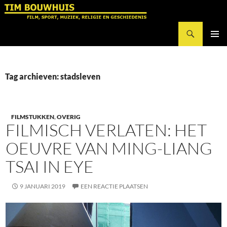
Ga
naar
Zoeken
de
Tim Bouwhuis
inhoud
PRIMAI
MENU
Tag archieven: stadsleven
FILMSTUKKEN
,
OVERIG
FILMISCH VERLATEN: HET
OEUVRE VAN MING-LIANG
TSAI IN EYE
9 JANUARI 2019
EEN REACTIE PLAATSEN