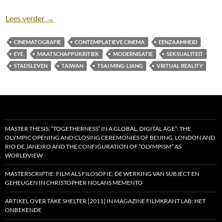
Filmisch verlaten: Het oeuvre van Ming-liang Tsai i
Lees verder
→
CINEMATOGRAFIE
CONTEMPLATIEVE CINEMA
EENZAAMHEID
EYE
MAATSCHAPPIJKRITIEK
MODERNISATIE
SEKSUALITEIT
STADSLEVEN
TAIWAN
TSAI MING-LIANG
VIRTUAL REALITY
MASTER THESIS: “TOGETHERNESS” IN A GLOBAL, DIGITAL AGE”: THE
OLYMPIC OPENING AND CLOSING CEREMONIES OF BEIJING, LONDON AND
RIO DE JANEIRO AND THE CONFIGURATION OF “OLYMPISM” AS
WORLDVIEW
MASTERSCRIPTIE: FILM ALS FILOSOFIE: DE WERKING VAN SUBJECT EN
GEHEUGEN IN CHRISTOPHER NOLANS MEMENTO
ARTIKEL OVER TAKE SHELTER [2011] IN MAGAZINE FILMKRANT LAB: HET
ONBEKENDE