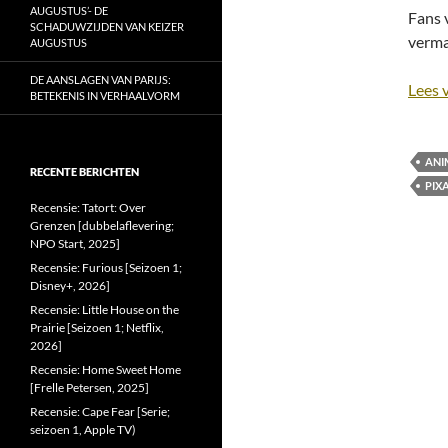
AUGUSTUS’- DE
Fans 
SCHADUWZIJDEN VAN KEIZER
vermak
AUGUSTUS
DE AANSLAGEN VAN PARIJS:
Lees 
BETEKENIS IN VERHAALVORM
ANI
RECENTE BERICHTEN
PIX
Recensie: Tatort: Over
Grenzen [dubbelaflevering;
NPO Start, 2025]
Recensie: Furious [Seizoen 1;
Disney+, 2026]
Recensie: Little House on the
Prairie [Seizoen 1; Netflix,
2026]
Recensie: Home Sweet Home
[Frelle Petersen, 2025]
Recensie: Cape Fear [Serie;
seizoen 1, Apple TV)