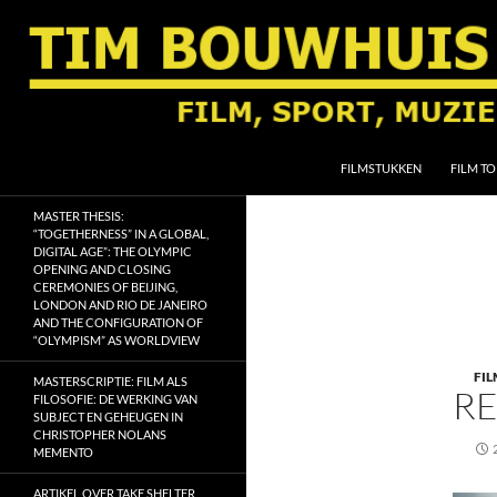
Ga
naar
de
inhoud
Zoeken
Tim Bouwhuis
FILMSTUKKEN
FILM TO
Film, sport, muziek, religie en
MASTER THESIS:
geschiedenis
“TOGETHERNESS” IN A GLOBAL,
DIGITAL AGE”: THE OLYMPIC
OPENING AND CLOSING
CEREMONIES OF BEIJING,
LONDON AND RIO DE JANEIRO
AND THE CONFIGURATION OF
“OLYMPISM” AS WORLDVIEW
FIL
MASTERSCRIPTIE: FILM ALS
RE
FILOSOFIE: DE WERKING VAN
SUBJECT EN GEHEUGEN IN
CHRISTOPHER NOLANS
MEMENTO
ARTIKEL OVER TAKE SHELTER