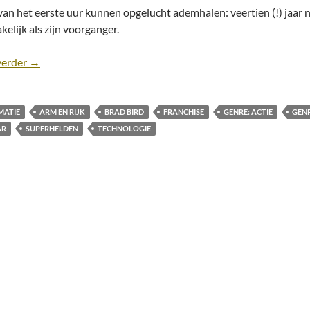
van het eerste uur kunnen opgelucht ademhalen: veertien (!) jaar n
elijk als zijn voorganger.
Recensie: Incredibles 2 [Brad Bird, 2018]
verder
→
MATIE
ARM EN RIJK
BRAD BIRD
FRANCHISE
GENRE: ACTIE
GEN
AR
SUPERHELDEN
TECHNOLOGIE