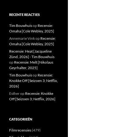
RECENTE REACTIES
Tim Bouwhuis
op
Recensie:
Omaha [Cole Webley, 2025]
Annemarie Vink
op
Recensie:
Omaha [Cole Webley, 2025]
Recensie: Heat [Jacqueline
Zünd, 2026] - Tim Bouwhuis
op
Recensie: Melt [Nikolaus
Geyrhalter, 2025]
Tim Bouwhuis
op
Recensie:
Knokke Off [Seizoen 3; Netflix,
2026]
Esther
op
Recensie: Knokke
Off [Seizoen 3; Netflix, 2026]
CATEGORIEËN
Filmrecensies
(479)