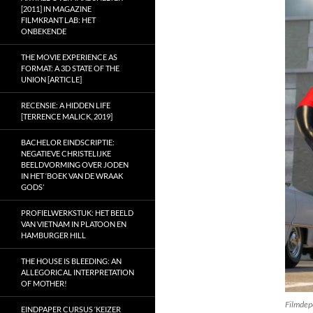
[2011] IN MAGAZINE
FILMKRANT LAB: HET
ONBEKENDE
THE MOVIE EXPERIENCE AS
FORMAT: A 3D STATE OF THE
UNION [ARTICLE]
RECENSIE: A HIDDEN LIFE
[TERRENCE MALICK, 2019]
BACHELOR EINDSCRIPTIE:
NEGATIEVE CHRISTELIJKE
BEELDVORMING OVER JODEN
IN HET ‘BOEK VAN DE WRAAK
GODS’
PROFIELWERKSTUK: HET BEELD
VAN VIETNAM IN PLATOON EN
HAMBURGER HILL
THE HOUSE IS BLEEDING: AN
ALLEGORICAL INTERPRETATION
OF MOTHER!
Filmdep
EINDPAPER CURSUS ‘KEIZER