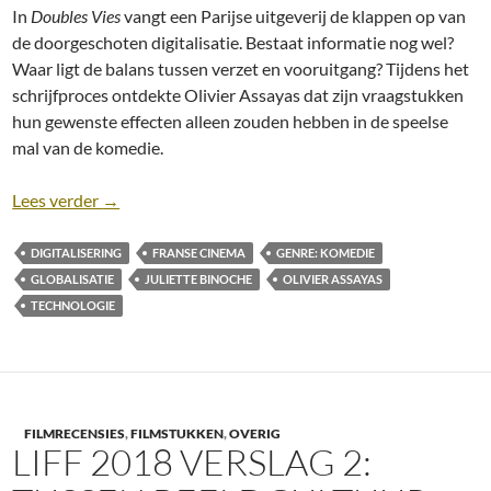
In
Doubles Vies
vangt een Parijse uitgeverij de klappen op van
de doorgeschoten digitalisatie. Bestaat informatie nog wel?
Waar ligt de balans tussen verzet en vooruitgang? Tijdens het
schrijfproces ontdekte Olivier Assayas dat zijn vraagstukken
hun gewenste effecten alleen zouden hebben in de speelse
mal van de komedie.
Recensie: Doubles Vies [Olivier Assayas, 2018]
Lees verder
→
DIGITALISERING
FRANSE CINEMA
GENRE: KOMEDIE
GLOBALISATIE
JULIETTE BINOCHE
OLIVIER ASSAYAS
TECHNOLOGIE
FILMRECENSIES
,
FILMSTUKKEN
,
OVERIG
LIFF 2018 VERSLAG 2: