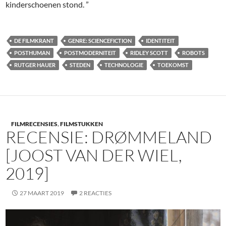
kinderschoenen stond. ”
DE FILMKRANT
GENRE: SCIENCEFICTION
IDENTITEIT
POSTHUMAN
POSTMODERNITEIT
RIDLEY SCOTT
ROBOTS
RUTGER HAUER
STEDEN
TECHNOLOGIE
TOEKOMST
FILMRECENSIES
,
FILMSTUKKEN
RECENSIE: DRØMMELAND
[JOOST VAN DER WIEL,
2019]
27 MAART 2019
2 REACTIES