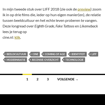
In mijn tweede stuk over LIFF 2018 (zie ook de
preview
) zoom
ik in op drie films die, ieder op hun eigen manier(en), de relatie
tussen beeldcultuur en het echte leven proberen te vangen.
Deze longread over
Eighth Grade
,
Fake Tattoos
en
Likemeback
lees je terug op
cine.nl:
klik
.
BEELDCULTUUR
CINE
COMING OF AGE
IDENTITEIT
LIFF
MODERNISATIE
RECENSIE-OVERZICHT
TECHNOLOGIE
Berichten
1
2
3
VOLGENDE →
navigatie