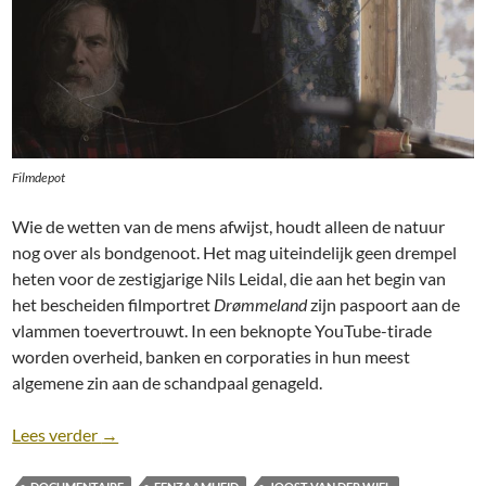
Filmdepot
Wie de wetten van de mens afwijst, houdt alleen de natuur
nog over als bondgenoot. Het mag uiteindelijk geen drempel
heten voor de zestigjarige Nils Leidal, die aan het begin van
het bescheiden filmportret
Drømmeland
zijn paspoort aan de
vlammen toevertrouwt. In een beknopte YouTube-tirade
worden overheid, banken en corporaties in hun meest
algemene zin aan de schandpaal genageld.
Recensie: Drømmeland [Joost van der Wiel, 2019]
Lees verder
→