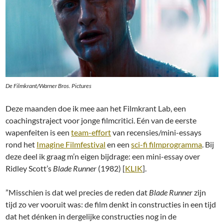
De Filmkrant/Warner Bros. Pictures
Deze maanden doe ik mee aan het Filmkrant Lab, een
coachingstraject voor jonge filmcritici. Eén van de eerste
wapenfeiten is een
team-effort
van recensies/mini-essays
rond het
Imagine Filmfestival
en een
sci-fi filmprogramma
. Bij
deze deel ik graag m’n eigen bijdrage: een mini-essay over
Ridley Scott’s
Blade Runner
(1982) [
KLIK
].
”Misschien is dat wel precies de reden dat
Blade Runner
zijn
tijd zo ver vooruit was: de film denkt in constructies in een tijd
dat het dénken in dergelijke constructies nog in de