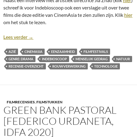
Naast een interview met artistiek directrice Jia Zhao (klik
hier
)
schreef ik voor Indebioscoop ook een verslagje uit over twee
films die deze editie van CinemAsia te zien zullen zijn. Klik
hier
om het stuk te lezen.
CinemAsia 2022: Aloners [Hong Sung-eun, 2021) en
Lees verder
→
AZIË
CINEMASIA
EENZAAMHEID
FILMFESTIVALS
GENRE: DRAMA
INDEBIOSCOOP
MENSELIJK GEDRAG
NATUUR
RECENSIE-OVERZICHT
ROUWVERWERKING
TECHNOLOGIE
FILMRECENSIES
,
FILMSTUKKEN
GREEN BANK PASTORAL
[FEDERICO URDANETA,
IDFA 2020]