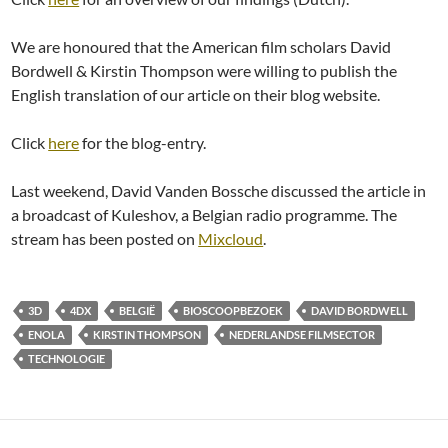
We are honoured that the American film scholars David
Bordwell & Kirstin Thompson were willing to publish the
English translation of our article on their blog website.
Click
here
for the blog-entry.
Last weekend, David Vanden Bossche discussed the article in
a broadcast of Kuleshov, a Belgian radio programme. The
stream has been posted on
Mixcloud
.
3D
4DX
BELGIË
BIOSCOOPBEZOEK
DAVID BORDWELL
ENOLA
KIRSTIN THOMPSON
NEDERLANDSE FILMSECTOR
TECHNOLOGIE