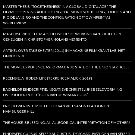
MASTER THESIS: “TOGETHERNESS” IN A GLOBAL, DIGITAL AGE”: THE
OLYMPIC OPENING AND CLOSING CEREMONIES OF BEIJING, LONDON AND
RIO DE JANEIRO AND THE CONFIGURATION OF “OLYMPISM” AS
WORLDVIEW
MASTERSCRIPTIE: FILM ALS FILOSOFIE: DE WERKING VAN SUBJECT EN
GEHEUGEN IN CHRISTOPHER NOLANS MEMENTO
ARTIKEL OVER TAKE SHELTER [2011] IN MAGAZINE FILMKRANT LAB: HET
ONBEKENDE
THE MOVIE EXPERIENCE AS FORMAT: A 3D STATE OF THE UNION [ARTICLE]
RECENSIE: A HIDDEN LIFE [TERRENCE MALICK, 2019]
BACHELOR EINDSCRIPTIE: NEGATIEVE CHRISTELIJKE BEELDVORMING
OVER JODEN IN HET ‘BOEK VAN DE WRAAK GODS’
PROFIELWERKSTUK: HET BEELD VAN VIETNAM IN PLATOON EN
HAMBURGER HILL
THE HOUSE IS BLEEDING: AN ALLEGORICAL INTERPRETATION OF MOTHER!
EINDPAPER CURSUS ‘KEIZER AUGUSTUS’- DE SCHADUWZIJDEN VAN KEIZER