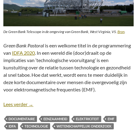
De Green Bank Telescope in de omgeving van Green Bank, West Virginia, VS.
Bron
.
Green Bank Pastoral
is een welkome titel in de programmering
van
IDFA 2020
. In een wereld die (door)draait op de
implicaties van ‘technologische vooruitgang’ is een
kunstuiting over de relatie tussen technologie en gezondheid
al snel taboe. Hoe dat werkt, wordt eens te meer duidelijk in
deze korte documentaire over mensen die overgevoelig zijn
voor elektromagnetische frequenties (EMF).
Green Bank Pastoral [Federico Urdaneta, IDFA 202
Lees verder
→
DOCUMENTAIRE
EENZAAMHEID
ELEKTRICITEIT
EMF
IDFA
TECHNOLOGIE
WETENSCHAPPELIJK ONDERZOEK