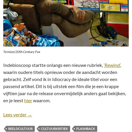
Ternion/20th Century Fox
Indebioscoop startte onlangs een nieuwe rubriek,
‘Rewind’
,
waarin oudere titels opnieuw onder de aandacht worden
gebracht. Zelf vond ik in Idiocracy de ideale titel voor een
passend artikel. Dit is bij uitstek een film die je een krappe
vijftien jaar na de release onvermijdelijk anders gaat bekijken,
en je leest
hier
waarom.
Artikel: Idiocracy [Mike Judge, 2006]: Domheid als
Lees verder
→
BEELDCULTUUR
CULTUURKRITIEK
FLASHBACK