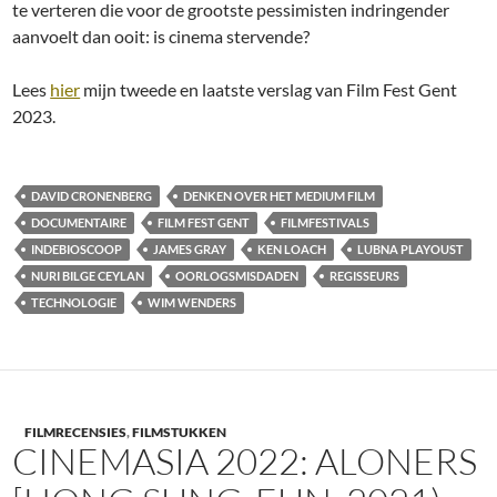
te verteren die voor de grootste pessimisten indringender
aanvoelt dan ooit: is cinema stervende?
Lees
hier
mijn tweede en laatste verslag van Film Fest Gent
2023.
DAVID CRONENBERG
DENKEN OVER HET MEDIUM FILM
DOCUMENTAIRE
FILM FEST GENT
FILMFESTIVALS
INDEBIOSCOOP
JAMES GRAY
KEN LOACH
LUBNA PLAYOUST
NURI BILGE CEYLAN
OORLOGSMISDADEN
REGISSEURS
TECHNOLOGIE
WIM WENDERS
FILMRECENSIES
,
FILMSTUKKEN
CINEMASIA 2022: ALONERS