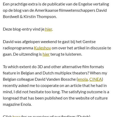
Een prachtige extra is de publicatie van de Engelse vertaling
op de blog van de Amerikaanse filmwetenschappers David
Bordwell & Kirstin Thompson.
Deze blog-entry vind je
hier
.
David was afgelopen weekend te gast bij het Gentse
radioprogramma
Kuleshov
om over het artikel in discussie te
gaan. De uitzending is
hier
terug te luisteren.
To which extent do 3D and other alternative film formats
feature in Belgian and Dutch multiplex theaters? When my
Belgian colleague David Vanden Bossche (
enola
,
CINEA
)
recently asked me to cooperate on an article that he had in
mind, I did not hesitate too long. The satisfying outcome is a
longread that has been published on the website of culture
magazine Enola.
Click
here
for an overview of our findings (Dutch).