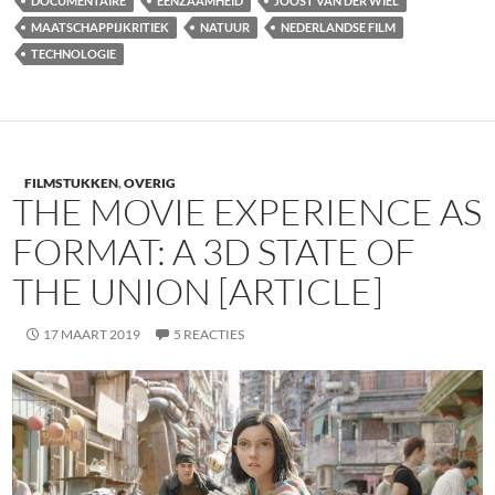
DOCUMENTAIRE
EENZAAMHEID
JOOST VAN DER WIEL
MAATSCHAPPIJKRITIEK
NATUUR
NEDERLANDSE FILM
TECHNOLOGIE
FILMSTUKKEN
,
OVERIG
THE MOVIE EXPERIENCE AS
FORMAT: A 3D STATE OF
THE UNION [ARTICLE]
17 MAART 2019
5 REACTIES