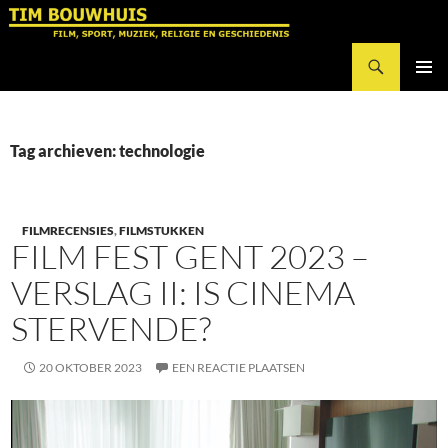
Ga
naar
Zoeken
de
Tim Bouwhuis
inhoud
PRIMAI
MENU
Tag archieven: technologie
FILMRECENSIES
,
FILMSTUKKEN
FILM FEST GENT 2023 –
VERSLAG II: IS CINEMA
STERVENDE?
20 OKTOBER 2023
EEN REACTIE PLAATSEN