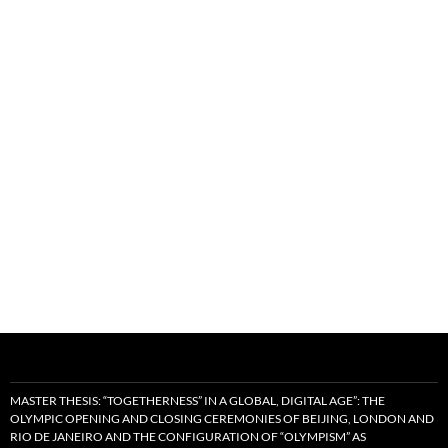
MASTER THESIS: “TOGETHERNESS” IN A GLOBAL, DIGITAL AGE”: THE
OLYMPIC OPENING AND CLOSING CEREMONIES OF BEIJING, LONDON AND
RIO DE JANEIRO AND THE CONFIGURATION OF “OLYMPISM” AS