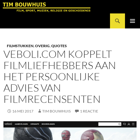
Ga
naar
Zoeken
de
Tim Bouwhuis
inhoud
PRIMAI
MENU
FILMSTUKKEN
,
OVERIG
,
QUOTES
VEBOLI.COM KOPPELT
FILMLIEFHEBBERS AAN
HET PERSOONLIJKE
ADVIES VAN
FILMRECENSENTEN
16 MEI 2017
TIM BOUWHUIS
1 REACTIE