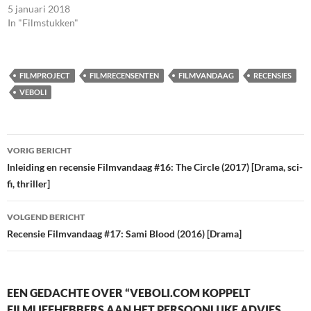
5 januari 2018
In "Filmstukken"
FILMPROJECT
FILMRECENSENTEN
FILMVANDAAG
RECENSIES
VEBOLI
Bericht
VORIG BERICHT
navigatie
Inleiding en recensie Filmvandaag #16: The Circle (2017) [Drama, sci-
fi, thriller]
VOLGEND BERICHT
Recensie Filmvandaag #17: Sami Blood (2016) [Drama]
EEN GEDACHTE OVER “VEBOLI.COM KOPPELT
FILMLIEFHEBBERS AAN HET PERSOONLIJKE ADVIES