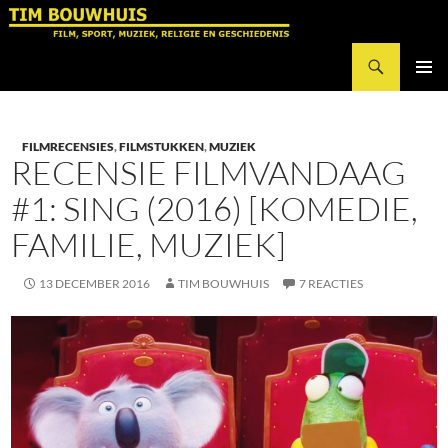
Ga
naar
Zoeken
de
Tim Bouwhuis
inhoud
PRIMAI
MENU
FILMRECENSIES
,
FILMSTUKKEN
,
MUZIEK
RECENSIE FILMVANDAAG
#1: SING (2016) [KOMEDIE,
FAMILIE, MUZIEK]
13 DECEMBER 2016
TIM BOUWHUIS
7 REACTIES