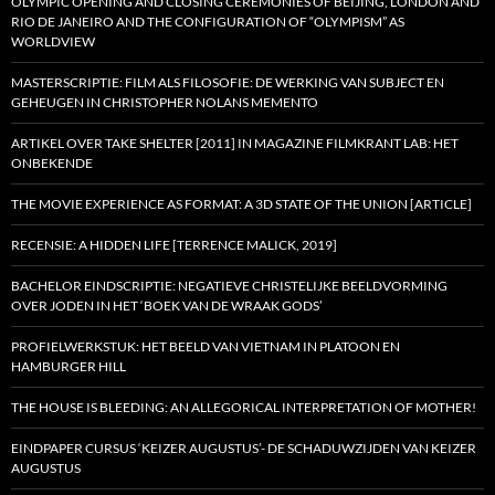
OLYMPIC OPENING AND CLOSING CEREMONIES OF BEIJING, LONDON AND
RIO DE JANEIRO AND THE CONFIGURATION OF “OLYMPISM” AS
WORLDVIEW
MASTERSCRIPTIE: FILM ALS FILOSOFIE: DE WERKING VAN SUBJECT EN
GEHEUGEN IN CHRISTOPHER NOLANS MEMENTO
ARTIKEL OVER TAKE SHELTER [2011] IN MAGAZINE FILMKRANT LAB: HET
ONBEKENDE
THE MOVIE EXPERIENCE AS FORMAT: A 3D STATE OF THE UNION [ARTICLE]
RECENSIE: A HIDDEN LIFE [TERRENCE MALICK, 2019]
BACHELOR EINDSCRIPTIE: NEGATIEVE CHRISTELIJKE BEELDVORMING
OVER JODEN IN HET ‘BOEK VAN DE WRAAK GODS’
PROFIELWERKSTUK: HET BEELD VAN VIETNAM IN PLATOON EN
HAMBURGER HILL
THE HOUSE IS BLEEDING: AN ALLEGORICAL INTERPRETATION OF MOTHER!
EINDPAPER CURSUS ‘KEIZER AUGUSTUS’- DE SCHADUWZIJDEN VAN KEIZER
AUGUSTUS