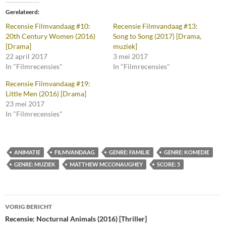
Gerelateerd
Recensie Filmvandaag #10:
Recensie Filmvandaag #13:
20th Century Women (2016)
Song to Song (2017) [Drama,
[Drama]
muziek]
22 april 2017
3 mei 2017
In "Filmrecensies"
In "Filmrecensies"
Recensie Filmvandaag #19:
Little Men (2016) [Drama]
23 mei 2017
In "Filmrecensies"
ANIMATIE
FILMVANDAAG
GENRE: FAMILIE
GENRE: KOMEDIE
GENRE: MUZIEK
MATTHEW MCCONAUGHEY
SCORE: 5
Bericht
VORIG BERICHT
navigatie
Recensie: Nocturnal Animals (2016) [Thriller]