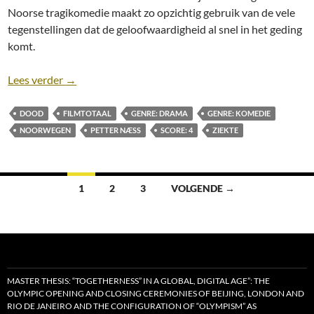
Noorse tragikomedie maakt zo opzichtig gebruik van de vele
tegenstellingen dat de geloofwaardigheid al snel in het geding
komt.
Recensie: Nothing to Laugh About [Petter Næss, 20
Lees verder
→
DOOD
FILMTOTAAL
GENRE: DRAMA
GENRE: KOMEDIE
NOORWEGEN
PETTER NÆSS
SCORE: 4
ZIEKTE
Berichten
1
2
3
VOLGENDE →
navigatie
MASTER THESIS: “TOGETHERNESS” IN A GLOBAL, DIGITAL AGE”: THE
OLYMPIC OPENING AND CLOSING CEREMONIES OF BEIJING, LONDON AND
RIO DE JANEIRO AND THE CONFIGURATION OF “OLYMPISM” AS