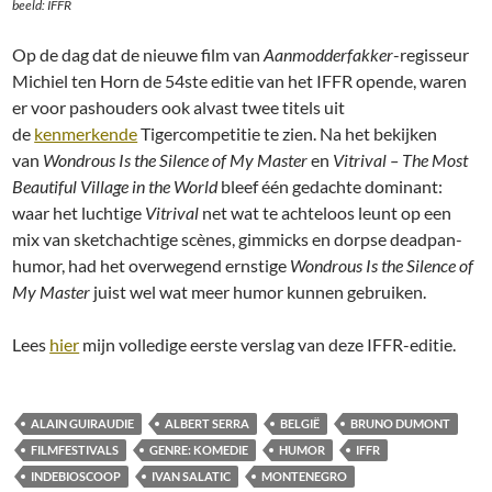
beeld: IFFR
Op de dag dat de nieuwe film van
Aanmodderfakker
-regisseur
Michiel ten Horn de 54ste editie van het IFFR opende, waren
er voor pashouders ook alvast twee titels uit
de
kenmerkende
Tigercompetitie te zien. Na het bekijken
van
Wondrous Is the Silence of My Master
en
Vitrival – The Most
Beautiful Village in the World
bleef één gedachte dominant:
waar het luchtige
Vitrival
net wat te achteloos leunt op een
mix van sketchachtige scènes, gimmicks en dorpse deadpan-
humor, had het overwegend ernstige
Wondrous Is the Silence of
My Master
juist wel wat meer humor kunnen gebruiken.
Lees
hier
mijn volledige eerste verslag van deze IFFR-editie.
ALAIN GUIRAUDIE
ALBERT SERRA
BELGIË
BRUNO DUMONT
FILMFESTIVALS
GENRE: KOMEDIE
HUMOR
IFFR
INDEBIOSCOOP
IVAN SALATIC
MONTENEGRO