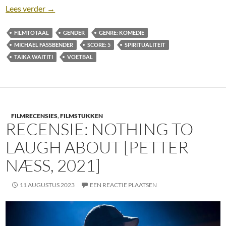
Recensie: Next Goal Wins [Taika Waititi, 2023]
Lees verder
→
FILMTOTAAL
GENDER
GENRE: KOMEDIE
MICHAEL FASSBENDER
SCORE: 5
SPIRITUALITEIT
TAIKA WAITITI
VOETBAL
FILMRECENSIES
,
FILMSTUKKEN
RECENSIE: NOTHING TO
LAUGH ABOUT [PETTER
NÆSS, 2021]
11 AUGUSTUS 2023
EEN REACTIE PLAATSEN