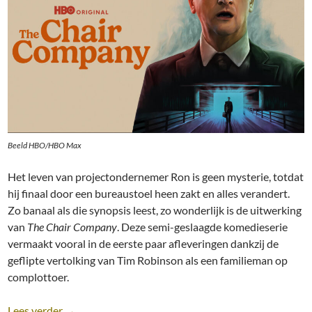
Beeld HBO/HBO Max
Het leven van projectondernemer Ron is geen mysterie, totdat
hij finaal door een bureaustoel heen zakt en alles verandert.
Zo banaal als die synopsis leest, zo wonderlijk is de uitwerking
van
The Chair Company
. Deze semi-geslaagde komedieserie
vermaakt vooral in de eerste paar afleveringen dankzij de
geflipte vertolking van Tim Robinson als een familieman op
complottoer.
Recensie: The Chair Company [HBO Max; Tim Robin
Lees verder
→