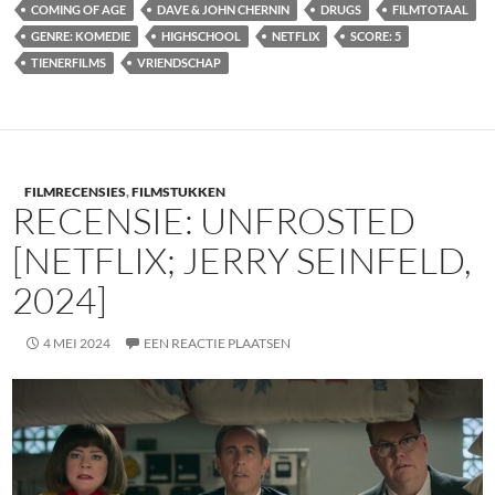
COMING OF AGE
DAVE & JOHN CHERNIN
DRUGS
FILMTOTAAL
GENRE: KOMEDIE
HIGHSCHOOL
NETFLIX
SCORE: 5
TIENERFILMS
VRIENDSCHAP
FILMRECENSIES
,
FILMSTUKKEN
RECENSIE: UNFROSTED
[NETFLIX; JERRY SEINFELD,
2024]
4 MEI 2024
EEN REACTIE PLAATSEN