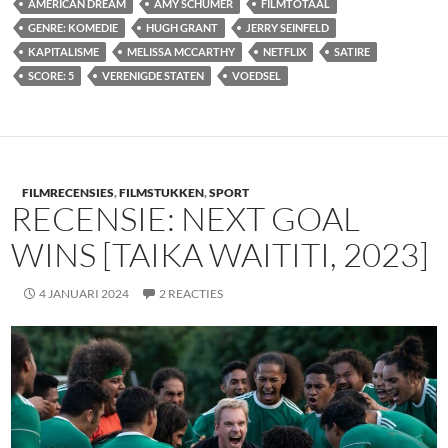
AMERICAN DREAM
AMY SCHUMER
FILMTOTAAL
GENRE: KOMEDIE
HUGH GRANT
JERRY SEINFELD
KAPITALISME
MELISSA MCCARTHY
NETFLIX
SATIRE
SCORE: 5
VERENIGDE STATEN
VOEDSEL
FILMRECENSIES
,
FILMSTUKKEN
,
SPORT
RECENSIE: NEXT GOAL
WINS [TAIKA WAITITI, 2023]
4 JANUARI 2024
2 REACTIES