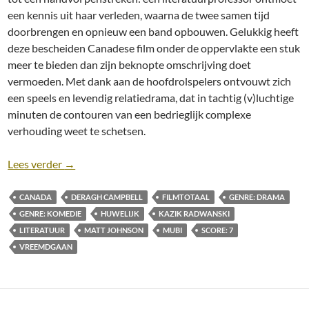
een kennis uit haar verleden, waarna de twee samen tijd
doorbrengen en opnieuw een band opbouwen. Gelukkig heeft
deze bescheiden Canadese film onder de oppervlakte een stuk
meer te bieden dan zijn beknopte omschrijving doet
vermoeden. Met dank aan de hoofdrolspelers ontvouwt zich
een speels en levendig relatiedrama, dat in tachtig (v)luchtige
minuten de contouren van een bedrieglijk complexe
verhouding weet te schetsen.
Recensie: Matt and Mara [Kazik Radwanski, 2024]
Lees verder
→
CANADA
DERAGH CAMPBELL
FILMTOTAAL
GENRE: DRAMA
GENRE: KOMEDIE
HUWELIJK
KAZIK RADWANSKI
LITERATUUR
MATT JOHNSON
MUBI
SCORE: 7
VREEMDGAAN