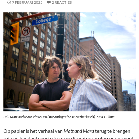
7 FEBRUARI 2025
2 REACTIES
Still Matt and Mara via MUBI (streamingrelease Netherlands). MDFF Films.
Op papier is het verhaal van
Matt and Mara
terug te brengen
tot een handvol penstreken: een literatuurprofessor ontmoet