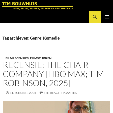
Ga
naar
Zoeken
de
Tim Bouwhuis
inhoud
PRIMAI
MENU
Tag archieven: Genre: Komedie
FILMRECENSIES
,
FILMSTUKKEN
RECENSIE: THE CHAIR
COMPANY [HBO MAX; TIM
ROBINSON, 2025]
1 DECEMBER 2025
EEN REACTIE PLAATSEN