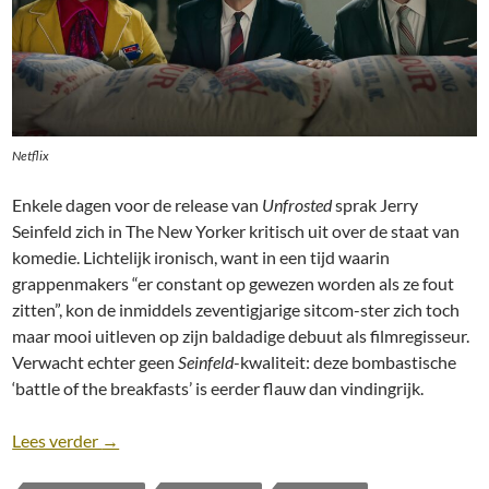
Netflix
Enkele dagen voor de release van
Unfrosted
sprak Jerry
Seinfeld zich in The New Yorker kritisch uit over de staat van
komedie. Lichtelijk ironisch, want in een tijd waarin
grappenmakers “er constant op gewezen worden als ze fout
zitten”, kon de inmiddels zeventigjarige sitcom-ster zich toch
maar mooi uitleven op zijn baldadige debuut als filmregisseur.
Verwacht echter geen
Seinfeld
-kwaliteit: deze bombastische
‘battle of the breakfasts’ is eerder flauw dan vindingrijk.
Recensie: Unfrosted [Netflix; Jerry Seinfeld, 2024]
Lees verder
→