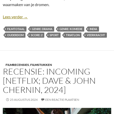
waarmaken van je dromen.
Recensie: Vijay 69 (Netflix; Akshay Roy, 2024]
Lees verder
→
FILMTOTAAL
GENRE: DRAMA
GENRE: KOMEDIE
INDIA
OUDERDOM
SCORE: 2
SPORT
TRIATLON
VEERKRACHT
FILMRECENSIES
,
FILMSTUKKEN
RECENSIE: INCOMING
[NETFLIX; DAVE & JOHN
CHERNIN, 2024]
25 AUGUSTUS 2024
EEN REACTIE PLAATSEN