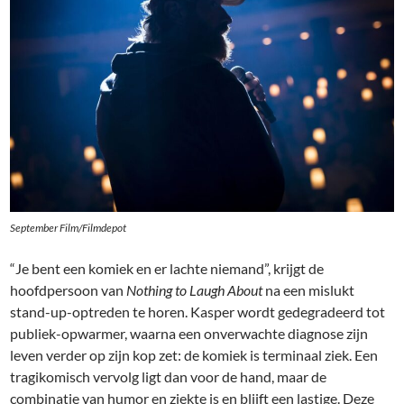
September Film/Filmdepot
“Je bent een komiek en er lachte niemand”, krijgt de
hoofdpersoon van
Nothing to Laugh About
na een mislukt
stand-up-optreden te horen. Kasper wordt gedegradeerd tot
publiek-opwarmer, waarna een onverwachte diagnose zijn
leven verder op zijn kop zet: de komiek is terminaal ziek. Een
tragikomisch vervolg ligt dan voor de hand, maar de
combinatie van humor en ziekte is en blijft een lastige. Deze