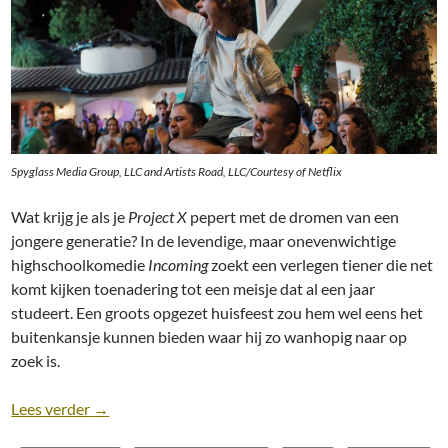
Spyglass Media Group, LLC and Artists Road, LLC/Courtesy of Netflix
Wat krijg je als je
Project X
pepert met de dromen van een
jongere generatie? In de levendige, maar onevenwichtige
highschoolkomedie
Incoming
zoekt een verlegen tiener die net
komt kijken toenadering tot een meisje dat al een jaar
studeert. Een groots opgezet huisfeest zou hem wel eens het
buitenkansje kunnen bieden waar hij zo wanhopig naar op
zoek is.
Recensie: Incoming [Netflix; Dave & John Chernin, 
Lees verder
→