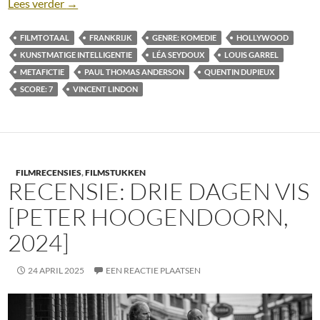
Recensie: Le Deuxième Acte [Quentin Dupieux, 202
Lees verder
→
FILMTOTAAL
FRANKRIJK
GENRE: KOMEDIE
HOLLYWOOD
KUNSTMATIGE INTELLIGENTIE
LÉA SEYDOUX
LOUIS GARREL
METAFICTIE
PAUL THOMAS ANDERSON
QUENTIN DUPIEUX
SCORE: 7
VINCENT LINDON
FILMRECENSIES
,
FILMSTUKKEN
RECENSIE: DRIE DAGEN VIS
[PETER HOOGENDOORN,
2024]
24 APRIL 2025
EEN REACTIE PLAATSEN