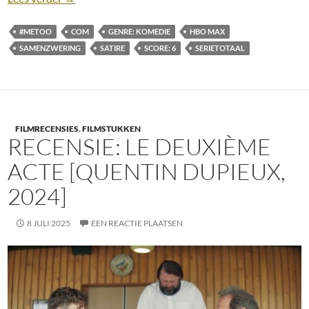
#METOO
COM
GENRE: KOMEDIE
HBO MAX
SAMENZWERING
SATIRE
SCORE: 6
SERIETOTAAL
FILMRECENSIES
,
FILMSTUKKEN
RECENSIE: LE DEUXIÈME
ACTE [QUENTIN DUPIEUX,
2024]
8 JULI 2025
EEN REACTIE PLAATSEN