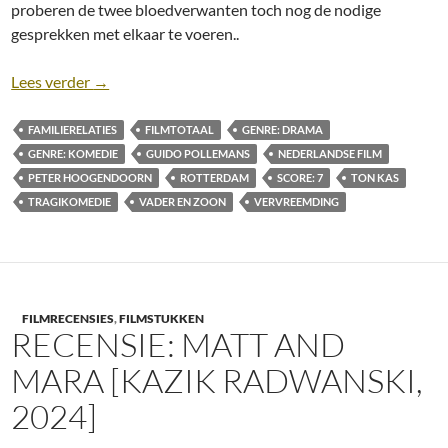
proberen de twee bloedverwanten toch nog de nodige
gesprekken met elkaar te voeren..
Recensie: Drie Dagen Vis [Peter Hoogendoorn, 202
Lees verder
→
FAMILIERELATIES
FILMTOTAAL
GENRE: DRAMA
GENRE: KOMEDIE
GUIDO POLLEMANS
NEDERLANDSE FILM
PETER HOOGENDOORN
ROTTERDAM
SCORE: 7
TON KAS
TRAGIKOMEDIE
VADER EN ZOON
VERVREEMDING
FILMRECENSIES
,
FILMSTUKKEN
RECENSIE: MATT AND
MARA [KAZIK RADWANSKI,
2024]