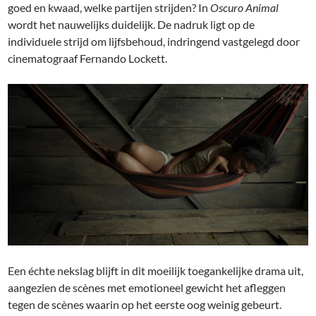
goed en kwaad, welke partijen strijden? In
Oscuro Animal
wordt het nauwelijks duidelijk. De nadruk ligt op de
individuele strijd om lijfsbehoud, indringend vastgelegd door
cinematograaf Fernando Lockett.
Een échte nekslag blijft in dit moeilijk toegankelijke drama uit,
aangezien de scènes met emotioneel gewicht het afleggen
tegen de scènes waarin op het eerste oog weinig gebeurt.