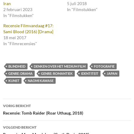
Iran
5 juli 2018
2 februari 2023
In "Filmstukken"
In "Filmstukken"
Recensie Filmvandaag #17:
Sami Blood (2016) [Drama]
18 mei 2017
In "Filmrecensies"
BLINDHEID
DENKEN OVER HET MEDIUM FILM
FOTOGRAFIE
GENRE: DRAMA
GENRE: ROMANTIEK
IDENTITEIT
JAPAN
KUNST
NAOMI KAWASE
Bericht
VORIG BERICHT
navigatie
Recensie: Tomb Raider (Roar Uthaug, 2018)
VOLGEND BERICHT