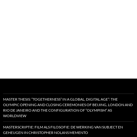
MASTER THESIS: “TOGETHERNESS” IN A GLOBAL, DIGITAL AGE”: THE
OLYMPIC OPENING AND CLOSING CEREMONIES OF BEIJING, LONDON AND
RIO DE JANEIRO AND THE CONFIGURATION OF “OLYMPISM” AS
WORLDVIEW
MASTERSCRIPTIE: FILM ALS FILOSOFIE: DE WERKING VAN SUBJECT EN
GEHEUGEN IN CHRISTOPHER NOLANS MEMENTO