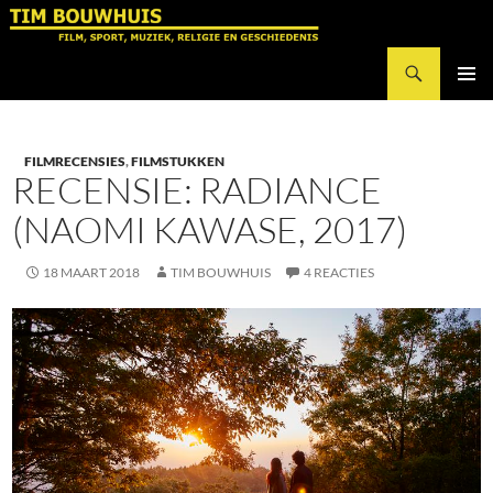
Ga
naar
Zoeken
de
Tim Bouwhuis
inhoud
PRIMAI
MENU
FILMRECENSIES
,
FILMSTUKKEN
RECENSIE: RADIANCE
(NAOMI KAWASE, 2017)
18 MAART 2018
TIM BOUWHUIS
4 REACTIES