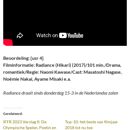
Beoordeling: [usr 4]
Filminformatie: Radiance (Hikari) (2017)/101 min./Drama,
romantiek/Regie: Naomi Kawase/Cast: Masatoshi Nagase,
Noémie Nakai, Ayame Misaki e.a.
Radiance draait sinds donderdag 15-3 in de Nederlandse zalen
Gerelateerd
IFFR 2023 Verslag II: De
Top-10: het beste van filmjaar
Olympische Spelen, Poetin en
2018 tot nu toe