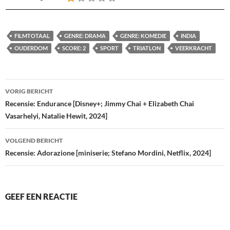
FILMTOTAAL
GENRE: DRAMA
GENRE: KOMEDIE
INDIA
OUDERDOM
SCORE: 2
SPORT
TRIATLON
VEERKRACHT
Bericht
VORIG BERICHT
navigatie
Recensie: Endurance [Disney+; Jimmy Chai + Elizabeth Chai
Vasarhelyi, Natalie Hewit, 2024]
VOLGEND BERICHT
Recensie: Adorazione [miniserie; Stefano Mordini, Netflix, 2024]
GEEF EEN REACTIE