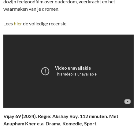
dozijn feelgoodfilm over ouderdom, veerkracht en het
waarmaken van je dromen.
Lees
hier
de volledige recensie.
Vijay 69 (2024). Regie: Akshay Roy. 112 minuten. Met
Anupham Kher e.a. Drama, Komedie, Sport.