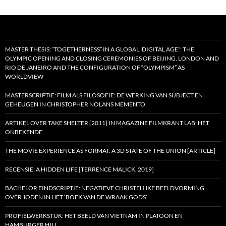
MASTER THESIS: “TOGETHERNESS” IN A GLOBAL, DIGITAL AGE”: THE
OLYMPIC OPENING AND CLOSING CEREMONIES OF BEIJING, LONDON AND
RIO DE JANEIRO AND THE CONFIGURATION OF “OLYMPISM” AS
WORLDVIEW
MASTERSCRIPTIE: FILM ALS FILOSOFIE: DE WERKING VAN SUBJECT EN
GEHEUGEN IN CHRISTOPHER NOLANS MEMENTO
ARTIKEL OVER TAKE SHELTER [2011] IN MAGAZINE FILMKRANT LAB: HET
ONBEKENDE
THE MOVIE EXPERIENCE AS FORMAT: A 3D STATE OF THE UNION [ARTICLE]
RECENSIE: A HIDDEN LIFE [TERRENCE MALICK, 2019]
BACHELOR EINDSCRIPTIE: NEGATIEVE CHRISTELIJKE BEELDVORMING
OVER JODEN IN HET ‘BOEK VAN DE WRAAK GODS’
PROFIELWERKSTUK: HET BEELD VAN VIETNAM IN PLATOON EN
HAMBURGER HILL