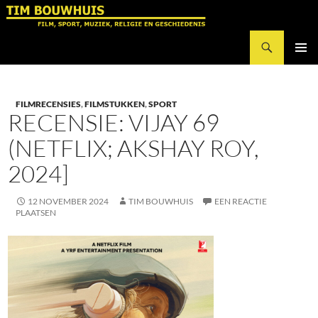
Ga
naar
Zoeken
de
Tim Bouwhuis
inhoud
PRIMAI
MENU
FILMRECENSIES
,
FILMSTUKKEN
,
SPORT
RECENSIE: VIJAY 69
(NETFLIX; AKSHAY ROY,
2024]
12 NOVEMBER 2024
TIM BOUWHUIS
EEN REACTIE
PLAATSEN