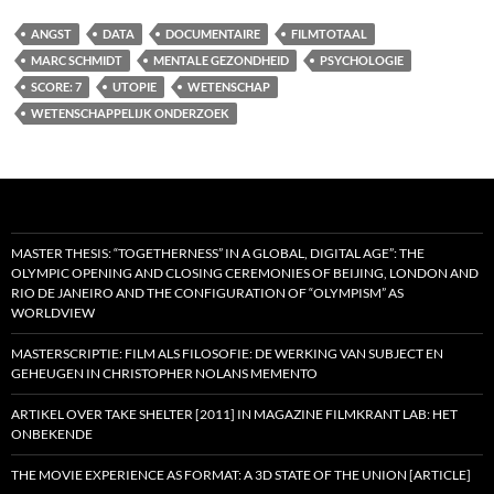
ANGST
DATA
DOCUMENTAIRE
FILMTOTAAL
MARC SCHMIDT
MENTALE GEZONDHEID
PSYCHOLOGIE
SCORE: 7
UTOPIE
WETENSCHAP
WETENSCHAPPELIJK ONDERZOEK
MASTER THESIS: “TOGETHERNESS” IN A GLOBAL, DIGITAL AGE”: THE
OLYMPIC OPENING AND CLOSING CEREMONIES OF BEIJING, LONDON AND
RIO DE JANEIRO AND THE CONFIGURATION OF “OLYMPISM” AS
WORLDVIEW
MASTERSCRIPTIE: FILM ALS FILOSOFIE: DE WERKING VAN SUBJECT EN
GEHEUGEN IN CHRISTOPHER NOLANS MEMENTO
ARTIKEL OVER TAKE SHELTER [2011] IN MAGAZINE FILMKRANT LAB: HET
ONBEKENDE
THE MOVIE EXPERIENCE AS FORMAT: A 3D STATE OF THE UNION [ARTICLE]