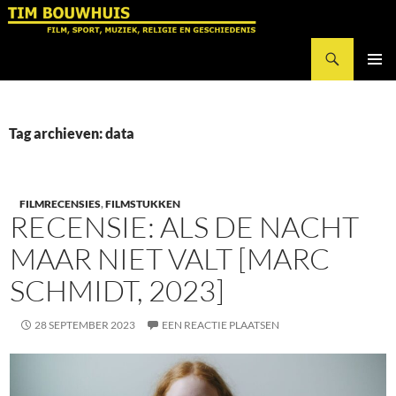
Ga
naar
Zoeken
de
Tim Bouwhuis
inhoud
PRIMAI
MENU
Tag archieven: data
FILMRECENSIES
,
FILMSTUKKEN
RECENSIE: ALS DE NACHT
MAAR NIET VALT [MARC
SCHMIDT, 2023]
28 SEPTEMBER 2023
EEN REACTIE PLAATSEN