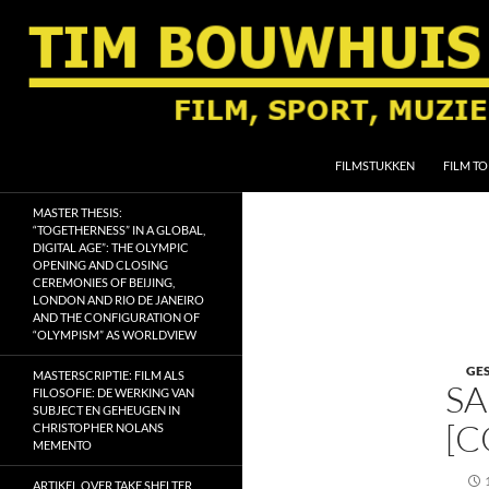
Ga
naar
de
inhoud
Zoeken
Tim Bouwhuis
FILMSTUKKEN
FILM TO
Film, sport, muziek, religie en
MASTER THESIS:
geschiedenis
“TOGETHERNESS” IN A GLOBAL,
DIGITAL AGE”: THE OLYMPIC
OPENING AND CLOSING
CEREMONIES OF BEIJING,
LONDON AND RIO DE JANEIRO
AND THE CONFIGURATION OF
“OLYMPISM” AS WORLDVIEW
GE
MASTERSCRIPTIE: FILM ALS
SA
FILOSOFIE: DE WERKING VAN
SUBJECT EN GEHEUGEN IN
[
CHRISTOPHER NOLANS
MEMENTO
ARTIKEL OVER TAKE SHELTER