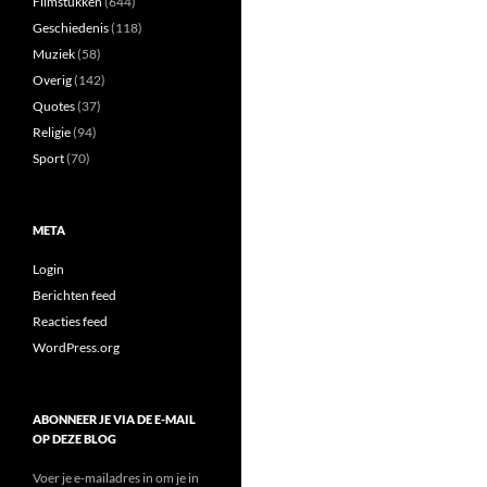
Filmstukken
(644)
Geschiedenis
(118)
Muziek
(58)
Overig
(142)
Quotes
(37)
Religie
(94)
Sport
(70)
META
Login
Berichten feed
Reacties feed
WordPress.org
ABONNEER JE VIA DE E-MAIL
OP DEZE BLOG
Voer je e-mailadres in om je in