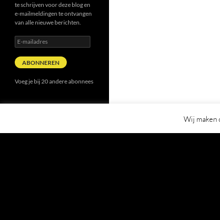
te schrijven voor deze blog en
e-mailmeldingen te ontvangen
van alle nieuwe berichten.
E-
mailadres
ABONNEREN
Voeg je bij 20 andere abonnees
Wij maken o