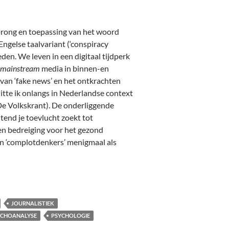
rong en toepassing van het woord
ngelse taalvariant (‘conspiracy
en. We leven in een digitaal tijdperk
mainstream
media in binnen-en
van ‘fake news’ en het ontkrachten
itte ik onlangs in Nederlandse context
e Volkskrant). De onderliggende
itend je toevlucht zoekt tot
en bedreiging voor het gezond
n ‘complotdenkers’ menigmaal als
JOURNALISTIEK
YCHOANALYSE
PSYCHOLOGIE