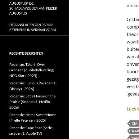
AUGUSTUS’- DE
science
SCHADUWZIJDEN VAN KEIZER
AUGUSTUS
Giste
DE AANSLAGEN VAN PARIJS:
‘comp
BETEKENIS IN VERHAALVORM
theor
waarb
buite
RECENTE BERICHTEN
van a
onver
Recensie: Tatort: Over
Grenzen [dubbelaflevering;
boods
NPO Start, 2025]
geza
Recensie: Furious [Seizoen 1;
verst
Disney+, 2026]
‘gevaa
Recensie: Little House on the
Prairie [Seizoen 1; Netflix,
2026]
Lees 
Recensie: Home Sweet Home
[Frelle Petersen, 2025]
CIA
Recensie: Cape Fear [Serie;
KAR
seizoen 1, Apple TV)
SAM