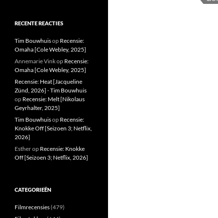
RECENTE REACTIES
Tim Bouwhuis
op
Recensie:
Omaha [Cole Webley, 2025]
Annemarie Vink
op
Recensie:
Omaha [Cole Webley, 2025]
Recensie: Heat [Jacqueline
Zünd, 2026] - Tim Bouwhuis
op
Recensie: Melt [Nikolaus
Geyrhalter, 2025]
Tim Bouwhuis
op
Recensie:
Knokke Off [Seizoen 3; Netflix,
2026]
Esther
op
Recensie: Knokke
Off [Seizoen 3; Netflix, 2026]
CATEGORIEËN
Filmrecensies
(479)