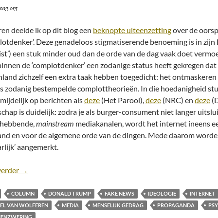
mag.org
ren deelde ik op dit blog een
beknopte uiteenzetting
over de oorsp
lotdenker’. Deze genadeloos stigmatiserende benoeming is in zijn E
ist’) een stuk minder oud dan de orde van de dag vaak doet vermoed
innen de ‘complotdenker’ een zodanige status heeft gekregen dat
nland zichzelf een extra taak hebben toegedicht: het ontmaskeren 
ls zodanig bestempelde complottheorieën. In die hoedanigheid stu
mijdelijk op berichten als
deze
(Het Parool),
deze
(NRC) en
deze
(D
chap is duidelijk: zodra je als burger-consument niet langer uitslu
ghebbende,
mainstream
mediakanalen, wordt het internet ineens e
and en voor de algemene orde van de dingen. Mede daarom worde
rlijk’ aangemerkt.
Samenzweringstheorieën en ‘Fake News’ [Column]
verder
→
COLUMN
DONALD TRUMP
FAKE NEWS
IDEOLOGIE
INTERNET
EL VAN WOLFEREN
MEDIA
MENSELIJK GEDRAG
PROPAGANDA
PS
ENZWERING