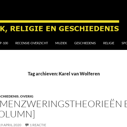
P-100
RECENSIE-OVERZICHT
MUZIEK
GESCHIEDENIS
RELIGIE
SP
Tag archieven: Karel van Wolferen
SCHIEDENIS
,
OVERIG
MENZWERINGSTHEORIEËN E
COLUMN]
19 APRIL 2020
1 REACTIE