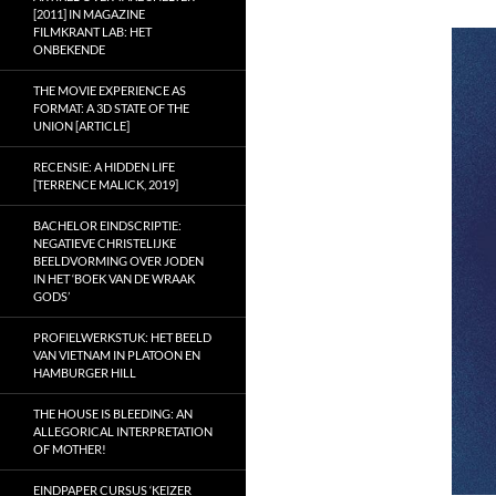
[2011] IN MAGAZINE
FILMKRANT LAB: HET
ONBEKENDE
THE MOVIE EXPERIENCE AS
FORMAT: A 3D STATE OF THE
UNION [ARTICLE]
RECENSIE: A HIDDEN LIFE
[TERRENCE MALICK, 2019]
BACHELOR EINDSCRIPTIE:
NEGATIEVE CHRISTELIJKE
BEELDVORMING OVER JODEN
IN HET ‘BOEK VAN DE WRAAK
GODS’
PROFIELWERKSTUK: HET BEELD
VAN VIETNAM IN PLATOON EN
HAMBURGER HILL
THE HOUSE IS BLEEDING: AN
ALLEGORICAL INTERPRETATION
OF MOTHER!
EINDPAPER CURSUS ‘KEIZER