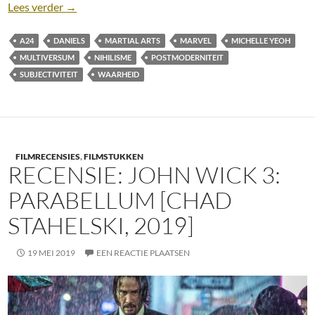
Recensie: Everything Everywhere All At Once [Dan 
Lees verder
→
A24
DANIELS
MARTIAL ARTS
MARVEL
MICHELLE YEOH
MULTIVERSUM
NIHILISME
POSTMODERNITEIT
SUBJECTIVITEIT
WAARHEID
FILMRECENSIES
,
FILMSTUKKEN
RECENSIE: JOHN WICK 3:
PARABELLUM [CHAD
STAHELSKI, 2019]
19 MEI 2019
EEN REACTIE PLAATSEN