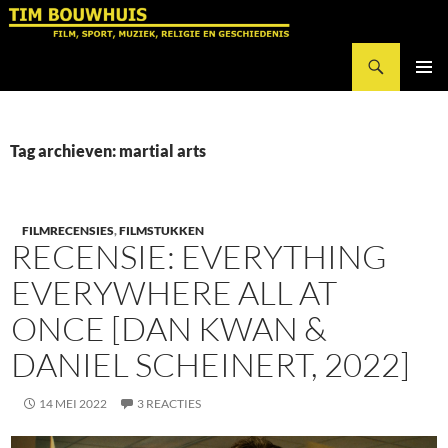
Ga
naar
Zoeken
de
Tim Bouwhuis
inhoud
PRIMAI
MENU
Tag archieven: martial arts
FILMRECENSIES
,
FILMSTUKKEN
RECENSIE: EVERYTHING
EVERYWHERE ALL AT
ONCE [DAN KWAN &
DANIEL SCHEINERT, 2022]
14 MEI 2022
3 REACTIES