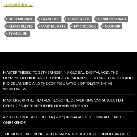
Recensie: John Wick 3: Parabellum [Chad Stahelski,
Lees verder
→
DE FILMKRANT
FRANCHISE
GENRE: ACTIE
GENRE: MISDAAD
KEANU REEVES
MARTIAL ARTS
MYTHOLOGIE
NEONOIR
SYMBOLIEK
MASTER THESIS: “TOGETHERNESS” IN A GLOBAL, DIGITAL AGE”: THE
OLYMPIC OPENING AND CLOSING CEREMONIES OF BEIJING, LONDON AND
RIO DE JANEIRO AND THE CONFIGURATION OF “OLYMPISM” AS
WORLDVIEW
MASTERSCRIPTIE: FILM ALS FILOSOFIE: DE WERKING VAN SUBJECT EN
GEHEUGEN IN CHRISTOPHER NOLANS MEMENTO
ARTIKEL OVER TAKE SHELTER [2011] IN MAGAZINE FILMKRANT LAB: HET
ONBEKENDE
THE MOVIE EXPERIENCE AS FORMAT: A 3D STATE OF THE UNION [ARTICLE]