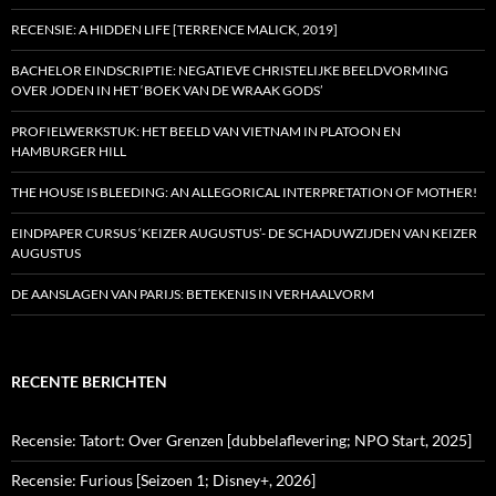
RECENSIE: A HIDDEN LIFE [TERRENCE MALICK, 2019]
BACHELOR EINDSCRIPTIE: NEGATIEVE CHRISTELIJKE BEELDVORMING
OVER JODEN IN HET ‘BOEK VAN DE WRAAK GODS’
PROFIELWERKSTUK: HET BEELD VAN VIETNAM IN PLATOON EN
HAMBURGER HILL
THE HOUSE IS BLEEDING: AN ALLEGORICAL INTERPRETATION OF MOTHER!
EINDPAPER CURSUS ‘KEIZER AUGUSTUS’- DE SCHADUWZIJDEN VAN KEIZER
AUGUSTUS
DE AANSLAGEN VAN PARIJS: BETEKENIS IN VERHAALVORM
RECENTE BERICHTEN
Recensie: Tatort: Over Grenzen [dubbelaflevering; NPO Start, 2025]
Recensie: Furious [Seizoen 1; Disney+, 2026]