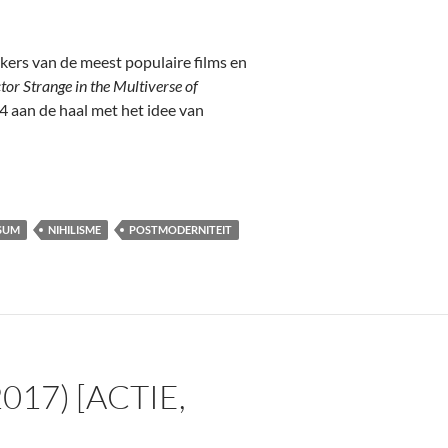
kers van de meest populaire films en
r Strange in the Multiverse of
4 aan de haal met het idee van
Daniel Scheinert, 2022]
SUM
NIHILISME
POSTMODERNITEIT
17) [ACTIE,