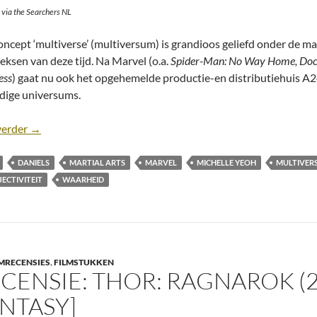
. via the Searchers NL
oncept ‘multiverse’ (multiversum) is grandioos geliefd onder de ma
eeksen van deze tijd. Na Marvel (o.a.
Spider-Man: No Way Home, Docto
ess
) gaat nu ook het opgehemelde productie-en distributiehuis A2
dige universums.
Recensie: Everything Everywhere All At Once [Dan Kwan & 
verder
→
DANIELS
MARTIAL ARTS
MARVEL
MICHELLE YEOH
MULTIVER
JECTIVITEIT
WAARHEID
MRECENSIES
,
FILMSTUKKEN
CENSIE: THOR: RAGNAROK (20
NTASY]