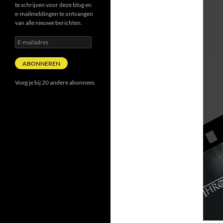
te schrijven voor deze blog en
e-mailmeldingen te ontvangen
van alle nieuwe berichten.
E-
mailadres
ABONNEREN
Voeg je bij 20 andere abonnees