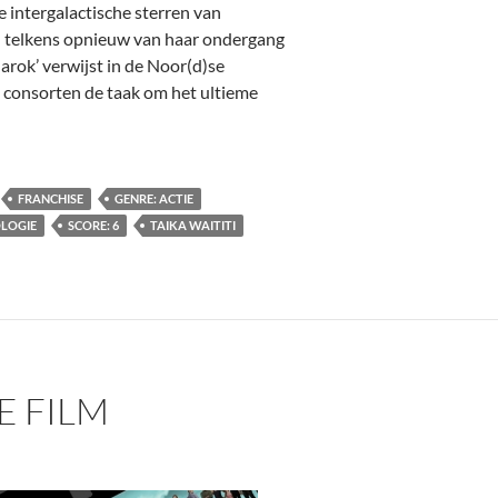
 intergalactische sterren van
ld telkens opnieuw van haar ondergang
narok’ verwijst in de Noor(d)se
n consorten de taak om het ultieme
e: Thor: Ragnarok (2017) [Actie, Fantasy]
FRANCHISE
GENRE: ACTIE
LOGIE
SCORE: 6
TAIKA WAITITI
E FILM