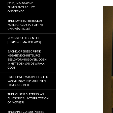
[2011] IN MAGAZINE
FILMKRANT LAB: HET
ONBEKENDE
THE MOVIE EXPERIENCE AS
FORMAT: A 3D STATE OF THE
UNION [ARTICLE]
RECENSIE: A HIDDEN LIFE
[TERRENCE MALICK, 2019]
BACHELOR EINDSCRIPTIE:
NEGATIEVE CHRISTELIJKE
BEELDVORMING OVER JODEN
IN HET ‘BOEK VAN DE WRAAK
GODS’
PROFIELWERKSTUK: HET BEELD
VAN VIETNAM IN PLATOON EN
HAMBURGER HILL
THE HOUSE IS BLEEDING: AN
ALLEGORICAL INTERPRETATION
OF MOTHER!
EINDPAPER CURSUS ‘KEIZER