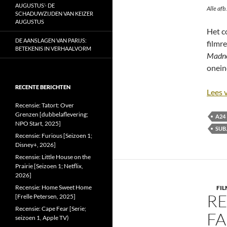
AUGUSTUS’- DE
Alle afb
SCHADUWZIJDEN VAN KEIZER
AUGUSTUS
Het c
DE AANSLAGEN VAN PARIJS:
filmr
BETEKENIS IN VERHAALVORM
Madn
onein
RECENTE BERICHTEN
Lees 
Recensie: Tatort: Over
Grenzen [dubbelaflevering;
A24
NPO Start, 2025]
SUB
Recensie: Furious [Seizoen 1;
Disney+, 2026]
Recensie: Little House on the
Prairie [Seizoen 1; Netflix,
2026]
Recensie: Home Sweet Home
FIL
RE
[Frelle Petersen, 2025]
Recensie: Cape Fear [Serie;
FA
seizoen 1, Apple TV)