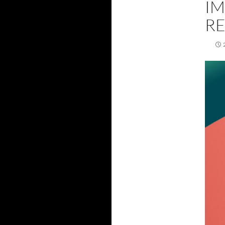
IM
RE