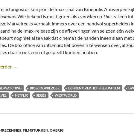
 eind augustus kon je in de Imax-zaal van Kinepolis Antwerpen kij
nhumans
. Wie bekend is met figuren als
Iron Man
en
Thor
zal een in
eze Marvelreeks verhaalt immers over een handvol superhelden in
aand na de Imax-release zijn de afleveringen van seizoen één wekel
ebeurt nog niet al te vaak dat cinema’s de handen ineen slaan met
ries. De box office van
Inhumans
liet bovenin te wensen over, al z
sies daarin ook een rol gespeeld kunnen hebben.
Artikel: de serie is de nieuwe film
verder
→
GE-WATCHING
BIOSCOOPBEZOEK
DENKEN OVER HET MEDIUM FILM
DW
VEL
NETFLIX
SERIES
WESTWORLD
MRECENSIES
,
FILMSTUKKEN
,
OVERIG