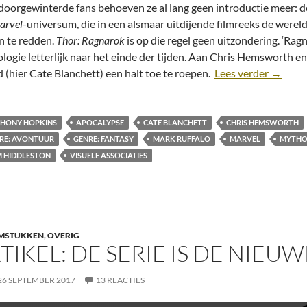
doorgewinterde fans behoeven ze al lang geen introductie meer: de
arvel
-universum, die in een alsmaar uitdijende filmreeks de were
n te redden.
Thor: Ragnarok
is op die regel geen uitzondering. ‘Rag
logie letterlijk naar het einde der tijden. Aan Chris Hemsworth e
Recensi
 (hier Cate Blanchett) een halt toe te roepen.
Lees verder
→
HONY HOPKINS
APOCALYPSE
CATE BLANCHETT
CHRIS HEMSWORTH
RE: AVONTUUR
GENRE: FANTASY
MARK RUFFALO
MARVEL
MYTHO
 HIDDLESTON
VISUELE ASSOCIATIES
LMSTUKKEN
,
OVERIG
TIKEL: DE SERIE IS DE NIEUW
26 SEPTEMBER 2017
13 REACTIES