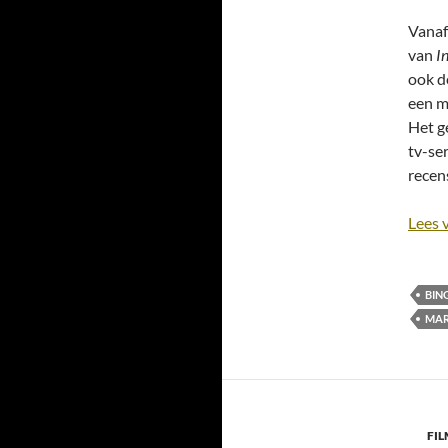
Vanaf
van
I
ook d
een m
Het g
tv-se
recen
Lees 
BIN
MAR
FIL