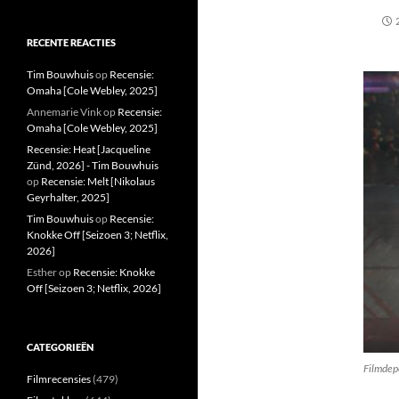
RECENTE REACTIES
Tim Bouwhuis
op
Recensie:
Omaha [Cole Webley, 2025]
Annemarie Vink
op
Recensie:
Omaha [Cole Webley, 2025]
Recensie: Heat [Jacqueline
Zünd, 2026] - Tim Bouwhuis
op
Recensie: Melt [Nikolaus
Geyrhalter, 2025]
Tim Bouwhuis
op
Recensie:
Knokke Off [Seizoen 3; Netflix,
2026]
Esther
op
Recensie: Knokke
Off [Seizoen 3; Netflix, 2026]
CATEGORIEËN
Filmdep
Filmrecensies
(479)