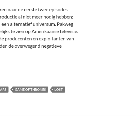
ken naar de eerste twee episodes
troductie al niet meer nodig hebben;
 een alternatief universum. Pakweg
ijks te zien op Amerikaanse televisie.
 de producenten en exploitanten van
ouden de overwegend negatieve
ARS
GAME OF THRONES
LOST