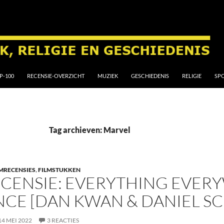
P-100
RECENSIE-OVERZICHT
MUZIEK
GESCHIEDENIS
RELIGIE
SP
Tag archieven: Marvel
MRECENSIES
,
FILMSTUKKEN
CENSIE: EVERYTHING EVERY
CE [DAN KWAN & DANIEL SCH
14 MEI 2022
3 REACTIES