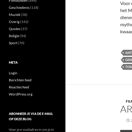
Filmstukken
(644)
Voor 
Geschiedenis
(118)
het
M
Muziek
(58)
diene
Overig
(142)
mytho
Quotes
(37)
kwaad
Religie
(94)
Sport
(70)
ANT
GEN
META
TOM
Login
Berichten feed
Reacties feed
WordPress.org
FI
AR
ABONNEER JE VIA DE E-MAIL
OP DEZE BLOG
Voer je e-mailadres in om je in