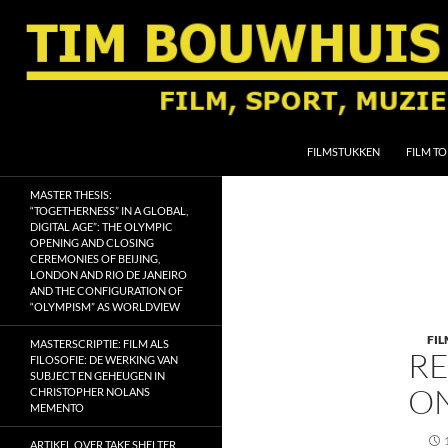
Ga
naar
de
inhoud
Zoeken
Tim Bouwhuis
FILMSTUKKEN
FILM TO
Film, sport, muziek, religie en
MASTER THESIS:
geschiedenis
“TOGETHERNESS” IN A GLOBAL,
DIGITAL AGE”: THE OLYMPIC
OPENING AND CLOSING
CEREMONIES OF BEIJING,
LONDON AND RIO DE JANEIRO
AND THE CONFIGURATION OF
“OLYMPISM” AS WORLDVIEW
FIL
MASTERSCRIPTIE: FILM ALS
RE
FILOSOFIE: DE WERKING VAN
SUBJECT EN GEHEUGEN IN
ON
CHRISTOPHER NOLANS
MEMENTO
ARTIKEL OVER TAKE SHELTER