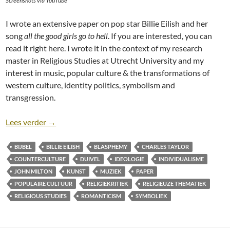
Screenshots via YouTube
I wrote an extensive paper on pop star Billie Eilish and her
song
all the good girls go to hell
. If you are interested, you can
read it right here. I wrote it in the context of my research
master in Religious Studies at Utrecht University and my
interest in music, popular culture & the transformations of
western culture, identity politics, symbolism and
transgression.
Billie Eilish’ all the good girls go to hell, Lucifer a
Lees verder
→
BIJBEL
BILLIE EILISH
BLASPHEMY
CHARLES TAYLOR
COUNTERCULTURE
DUIVEL
IDEOLOGIE
INDIVIDUALISME
JOHN MILTON
KUNST
MUZIEK
PAPER
POPULAIRE CULTUUR
RELIGIEKRITIEK
RELIGIEUZE THEMATIEK
RELIGIOUS STUDIES
ROMANTICISM
SYMBOLIEK