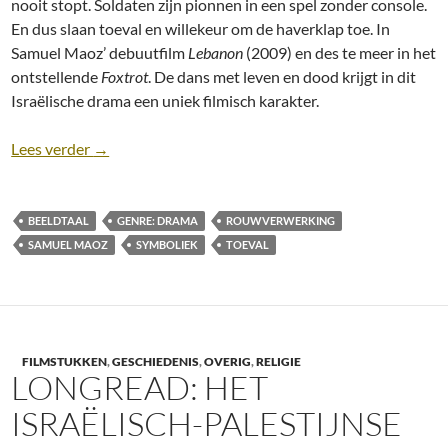
nooit stopt. Soldaten zijn pionnen in een spel zonder console.
En dus slaan toeval en willekeur om de haverklap toe. In
Samuel Maoz’ debuutfilm
Lebanon
(2009) en des te meer in het
ontstellende
Foxtrot
. De dans met leven en dood krijgt in dit
Israëlische drama een uniek filmisch karakter.
Recensie: Foxtrot (Samuel Maoz, 2017)
Lees verder
→
BEELDTAAL
GENRE: DRAMA
ROUWVERWERKING
SAMUEL MAOZ
SYMBOLIEK
TOEVAL
FILMSTUKKEN
,
GESCHIEDENIS
,
OVERIG
,
RELIGIE
LONGREAD: HET
ISRAËLISCH-PALESTIJNSE