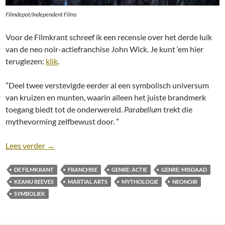
Filmdepot/Independent Films
Voor de Filmkrant schreef ik een recensie over het derde luik
van de neo noir-actiefranchise John Wick. Je kunt ‘em hier
teruglezen:
klik
.
”Deel twee verstevigde eerder al een symbolisch universum
van kruizen en munten, waarin alleen het juiste brandmerk
toegang biedt tot de onderwereld.
Parabellum
trekt die
mythevorming zelfbewust door. ”
Recensie: John Wick 3: Parabellum [Chad Stahelski,
Lees verder
→
DE FILMKRANT
FRANCHISE
GENRE: ACTIE
GENRE: MISDAAD
KEANU REEVES
MARTIAL ARTS
MYTHOLOGIE
NEONOIR
SYMBOLIEK