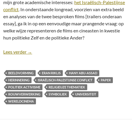
mijn grote academische interesses:
het Israëlisch-Palestijnse
conflict
. In onderstaande longread, voorzien van extra beeld
en analyses van de twee besproken films [trailers onderaan
essay], ga ik in op een eenvoudige maar prangende vraag: op
welke wijze representeren de films en cineasten in kwestie
hun politieke Zelf en de politieke Ander?
Longread: Het Israëlisch-Palestijnse conflict in Et
Lees verder
→
BEELDVORMING
ERAN RIKLIS
HANY ABU-ASSAD
HERINNERING
ISRAËLISCH-PALESTIJNSE CONFLICT
PAPER
POLITIEK ACTIVISME
RELIGIEUZE THEMATIEK
ROUWVERWERKING
SYMBOLIEK
UNIVERSITEIT
WERELDCINEMA