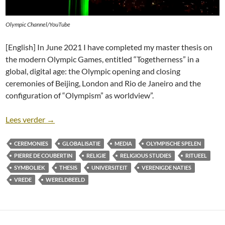
Olympic Channel/YouTube
[English] In June 2021 I have completed my master thesis on
the modern Olympic Games, entitled “Togetherness” in a
global, digital age: the Olympic opening and closing
ceremonies of Beijing, London and Rio de Janeiro and the
configuration of “Olympism” as worldview”.
Master thesis: “Togetherness” in a global, digital a
Lees verder
→
CEREMONIES
GLOBALISATIE
MEDIA
OLYMPISCHE SPELEN
PIERRE DE COUBERTIN
RELIGIE
RELIGIOUS STUDIES
RITUEEL
SYMBOLIEK
THESIS
UNIVERSITEIT
VERENIGDE NATIES
VREDE
WERELDBEELD