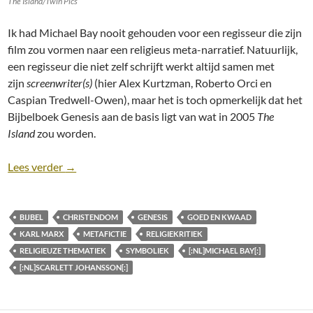
The Island/Twin Pics
Ik had Michael Bay nooit gehouden voor een regisseur die zijn
film zou vormen naar een religieus meta-narratief. Natuurlijk,
een regisseur die niet zelf schrijft werkt altijd samen met
zijn
screenwriter(s)
(hier Alex Kurtzman, Roberto Orci en
Caspian Tredwell-Owen), maar het is toch opmerkelijk dat het
Bijbelboek Genesis aan de basis ligt van wat in 2005
The
Island
zou worden.
Religie in film: The Island (Michael Bay, 2005)
Lees verder
→
BIJBEL
CHRISTENDOM
GENESIS
GOED EN KWAAD
KARL MARX
METAFICTIE
RELIGIEKRITIEK
RELIGIEUZE THEMATIEK
SYMBOLIEK
[:NL]MICHAEL BAY[:]
[:NL]SCARLETT JOHANSSON[:]