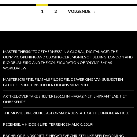
Berichten
1
2
VOLGENDE →
navigatie
MASTER THESIS: “TOGETHERNESS” IN A GLOBAL, DIGITAL AGE”: THE
OLYMPIC OPENING AND CLOSING CEREMONIES OF BEIJING, LONDON AND
RIO DE JANEIRO AND THE CONFIGURATION OF “OLYMPISM” AS
WORLDVIEW
MASTERSCRIPTIE: FILM ALS FILOSOFIE: DE WERKING VAN SUBJECT EN
GEHEUGEN IN CHRISTOPHER NOLANS MEMENTO
ARTIKEL OVER TAKE SHELTER [2011] IN MAGAZINE FILMKRANT LAB: HET
ONBEKENDE
THE MOVIE EXPERIENCE AS FORMAT: A 3D STATE OF THE UNION [ARTICLE]
RECENSIE: A HIDDEN LIFE [TERRENCE MALICK, 2019]
BACHELOR EINDSCRIPTIE: NEGATIEVE CHRISTELIJKE BEELDVORMING