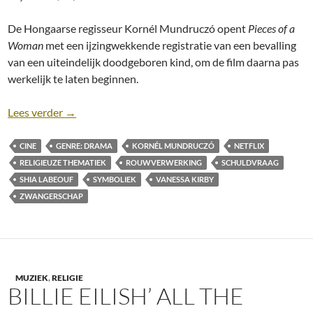
De Hongaarse regisseur Kornél Mundruczó opent
Pieces of a
Woman
met een ijzingwekkende registratie van een bevalling
van een uiteindelijk doodgeboren kind, om de film daarna pas
werkelijk te laten beginnen.
Recensie: Pieces of a Woman [Kornél Mundruczó, 2
Lees verder
→
CINE
GENRE: DRAMA
KORNÉL MUNDRUCZÓ
NETFLIX
RELIGIEUZE THEMATIEK
ROUWVERWERKING
SCHULDVRAAG
SHIA LABEOUF
SYMBOLIEK
VANESSA KIRBY
ZWANGERSCHAP
MUZIEK
,
RELIGIE
BILLIE EILISH’ ALL THE