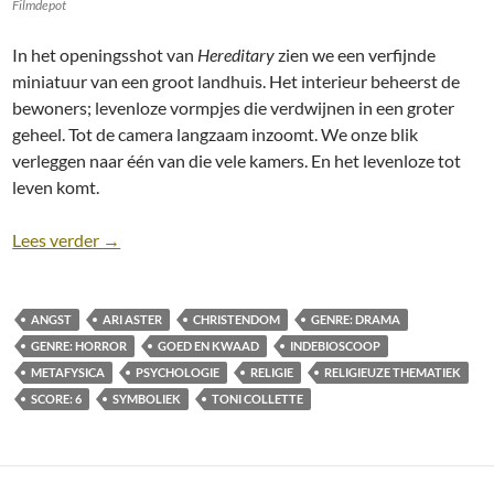
Filmdepot
In het openingsshot van
Hereditary
zien we een verfijnde
miniatuur van een groot landhuis. Het interieur beheerst de
bewoners; levenloze vormpjes die verdwijnen in een groter
geheel. Tot de camera langzaam inzoomt. We onze blik
verleggen naar één van die vele kamers. En het levenloze tot
leven komt.
Recensie: Hereditary (Ari Aster, 2018)
Lees verder
→
ANGST
ARI ASTER
CHRISTENDOM
GENRE: DRAMA
GENRE: HORROR
GOED EN KWAAD
INDEBIOSCOOP
METAFYSICA
PSYCHOLOGIE
RELIGIE
RELIGIEUZE THEMATIEK
SCORE: 6
SYMBOLIEK
TONI COLLETTE