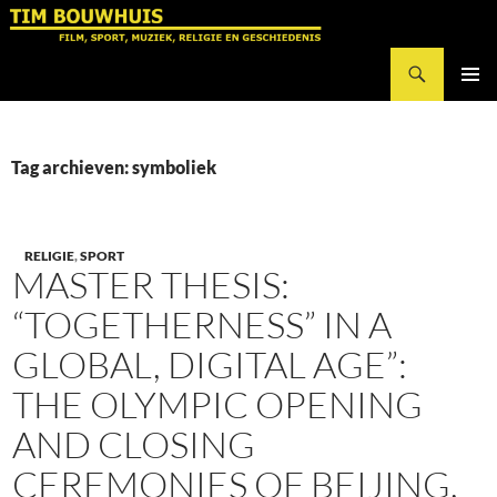
Ga
naar
Zoeken
de
Tim Bouwhuis
inhoud
PRIMAI
MENU
Tag archieven: symboliek
RELIGIE
,
SPORT
MASTER THESIS:
“TOGETHERNESS” IN A
GLOBAL, DIGITAL AGE”:
THE OLYMPIC OPENING
AND CLOSING
CEREMONIES OF BEIJING,