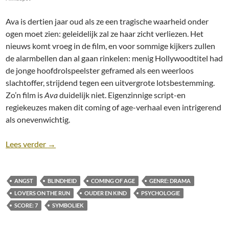
Ava is dertien jaar oud als ze een tragische waarheid onder
ogen moet zien: geleidelijk zal ze haar zicht verliezen. Het
nieuws komt vroeg in de film, en voor sommige kijkers zullen
de alarmbellen dan al gaan rinkelen: menig Hollywoodtitel had
de jonge hoofdrolspeelster geframed als een weerloos
slachtoffer, strijdend tegen een uitvergrote lotsbestemming.
Zo’n film is
Ava
duidelijk niet. Eigenzinnige script-en
regiekeuzes maken dit coming of age-verhaal even intrigerend
als onevenwichtig.
Recensie: Ava (2017) [Drama]
Lees verder
→
ANGST
BLINDHEID
COMING OF AGE
GENRE: DRAMA
LOVERS ON THE RUN
OUDER EN KIND
PSYCHOLOGIE
SCORE: 7
SYMBOLIEK