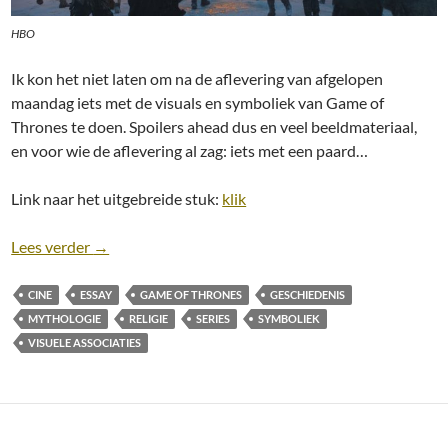
HBO
Ik kon het niet laten om na de aflevering van afgelopen
maandag iets met de visuals en symboliek van Game of
Thrones te doen. Spoilers ahead dus en veel beeldmateriaal,
en voor wie de aflevering al zag: iets met een paard…
Link naar het uitgebreide stuk:
klik
Lied van Ijs en Vuur: Visuele Associaties in Game of
Lees verder
→
CINE
ESSAY
GAME OF THRONES
GESCHIEDENIS
MYTHOLOGIE
RELIGIE
SERIES
SYMBOLIEK
VISUELE ASSOCIATIES