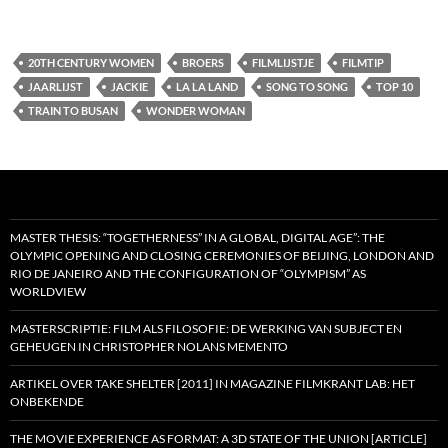
20TH CENTURY WOMEN
BROERS
FILMLIJSTJE
FILMTIP
JAARLIJST
JACKIE
LA LA LAND
SONG TO SONG
TOP 10
TRAIN TO BUSAN
WONDER WOMAN
MASTER THESIS: “TOGETHERNESS” IN A GLOBAL, DIGITAL AGE”: THE
OLYMPIC OPENING AND CLOSING CEREMONIES OF BEIJING, LONDON AND
RIO DE JANEIRO AND THE CONFIGURATION OF “OLYMPISM” AS
WORLDVIEW
MASTERSCRIPTIE: FILM ALS FILOSOFIE: DE WERKING VAN SUBJECT EN
GEHEUGEN IN CHRISTOPHER NOLANS MEMENTO
ARTIKEL OVER TAKE SHELTER [2011] IN MAGAZINE FILMKRANT LAB: HET
ONBEKENDE
THE MOVIE EXPERIENCE AS FORMAT: A 3D STATE OF THE UNION [ARTICLE]