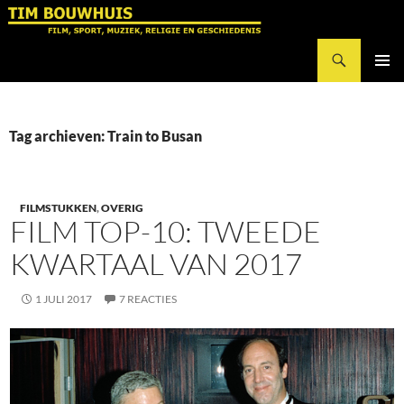
Ga
naar
Zoeken
de
Tim Bouwhuis
inhoud
PRIMAI
MENU
Tag archieven: Train to Busan
FILMSTUKKEN
,
OVERIG
FILM TOP-10: TWEEDE
KWARTAAL VAN 2017
1 JULI 2017
7 REACTIES