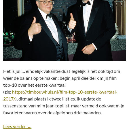
Het is juli… eindelijk vakantie dus! Tegelijk is het ook tijd om
weer de balans op te maken; begin april deelde ik mijn film
top-10 over het eerste kwartaal
(zie:
https://timbouwhuis.nl/film-top-10-eerste-kwartaal-
2017/
), ditmaal plaats ik twee lijstjes. Ik update de
tussenstand van mijn jaar-toplijst, maar vermeld ook wat mijn
favorieten waren over de afgelopen drie maanden.
Film Top-10: Tweede kwartaal van 2017
Lees verder
→